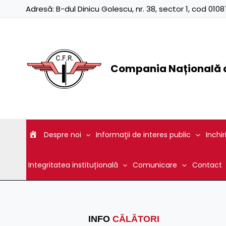
Skip
Adresă:
B-dul Dinicu Golescu, nr. 38, sector 1, cod 01
to
content
Compania Națională d
Despre noi
Informaţii de interes public
Inchir
Integritatea instituțională
Comunicare
Contact
INFO
CĂLĂTORI