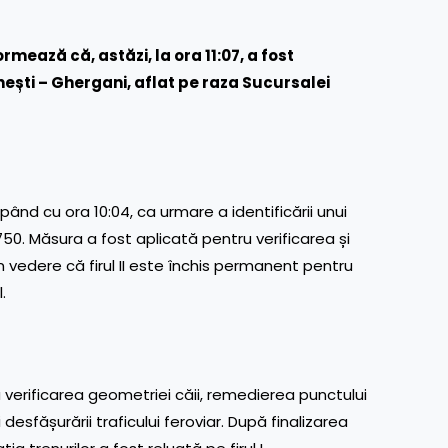
mează că, astăzi, la ora 11:07, a fost
ănești – Ghergani, aflat pe raza Sucursalei
ând cu ora 10:04, ca urmare a identificării unui
50. Măsura a fost aplicată pentru verificarea și
n vedere că firul II este închis permanent pentru
.
u verificarea geometriei căii, remedierea punctului
 desfășurării traficului feroviar. După finalizarea