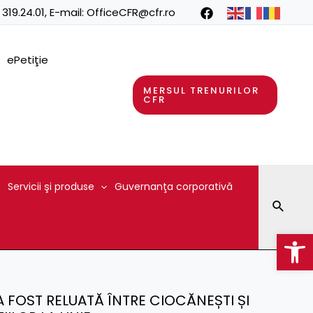
 319.24.01
, E-mail:
OfficeCFR@cfr.ro
ePetiţie
MERSUL TRENURILOR
CFR
Servicii şi produse
Guvernanţa corporativă
Searc
Op
A FOST RELUATĂ ÎNTRE CIOCĂNEȘTI ȘI