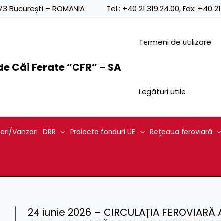
0873 București – ROMANIA
Tel.:
+40 21 319.24.00
, Fax:
+40 21
Termeni de utilizare
e Căi Ferate ”CFR” – SA
Legături utile
ieri/Vanzari
DRR
Proiecte fonduri UE
Reţeaua feroviară
24 iunie 2026 – CIRCULAȚIA FEROVIARĂ 