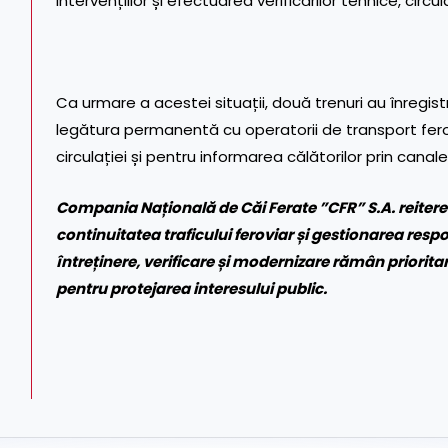
intervențiilor și efectuarea verificărilor tehnice, circula
Ca urmare a acestei situații, două trenuri au înregist
legătura permanentă cu operatorii de transport fero
circulației și pentru informarea călătorilor prin canale
Compania Națională de Căi Ferate ”CFR” S.A. reitere
continuitatea traficului feroviar și gestionarea respo
întreținere, verificare și modernizare rămân prioritare
pentru protejarea interesului public.