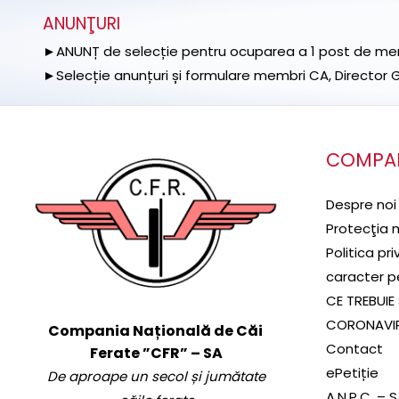
ANUNŢURI
►ANUNȚ de selecție pentru ocuparea a 1 post de memb
►Selecție anunțuri și formulare membri CA, Director Ge
COMPA
Despre noi
Protecţia 
Politica pr
caracter p
CE TREBUIE 
CORONAVI
Compania Națională de Căi
Contact
Ferate ”CFR” – SA
ePetiție
De aproape un secol și jumătate
A.N.P.C. – 