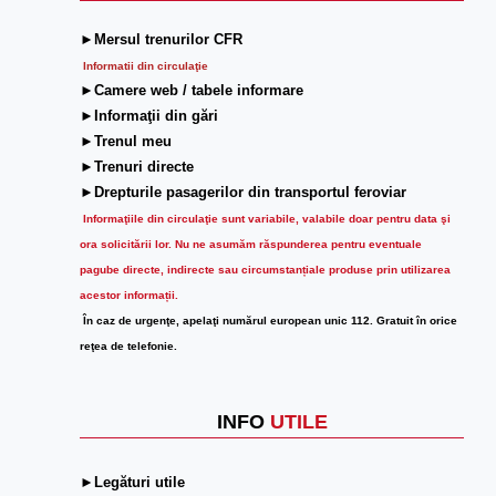
►Mersul trenurilor CFR
Informatii din circulaţie
►Camere web / tabele informare
►Informaţii din gări
►Trenul meu
►Trenuri directe
►Drepturile pasagerilor din transportul feroviar
Informaţiile din circulaţie sunt variabile, valabile doar pentru data şi
ora solicitării lor.
Nu ne asumăm răspunderea pentru eventuale
pagube directe, indirecte sau circumstanțiale produse prin utilizarea
acestor informații.
În caz de urgenţe, apelaţi numărul european unic 112. Gratuit în orice
reţea de telefonie.
INFO
UTILE
►Legături utile