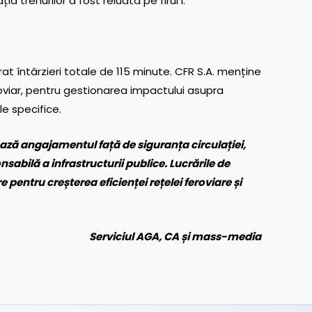
ția trenurilor a fost reluată pe firul I.
rat întârzieri totale de 115 minute. CFR S.A. menține
viar, pentru gestionarea impactului asupra
le specifice.
ază angajamentul față de siguranța circulației,
nsabilă a infrastructurii publice. Lucrările de
 pentru creșterea eficienței rețelei feroviare și
Serviciul AGA, CA și mass-media