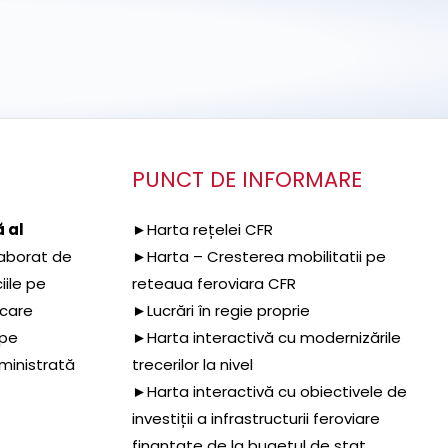
PUNCT DE INFORMARE
 al
►Harta rețelei CFR
aborat de
►Harta – Cresterea mobilitatii pe
iile pe
reteaua feroviara CFR
 care
►Lucrări în regie proprie
 pe
►Harta interactivă cu modernizările
dministrată
trecerilor la nivel
►Harta interactivă cu obiectivele de
investiții a infrastructurii feroviare
finanțate de la bugetul de stat