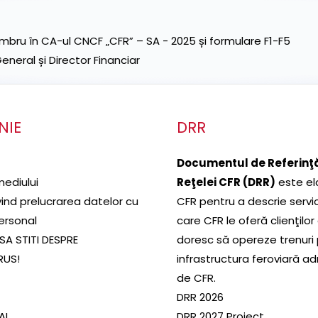
ru în CA-ul CNCF „CFR” – SA - 2025 și formulare F1-F5
neral și Director Financiar
NIE
DRR
Documentul de Referinţă
mediului
Reţelei CFR (DRR)
este el
ivind prelucrarea datelor cu
CFR pentru a descrie servic
ersonal
care CFR le oferă clienţilor
SA STITI DESPRE
doresc să opereze trenuri
RUS!
infrastructura feroviară a
de CFR.
DRR 2026
SAL
DRR 2027 Proiect