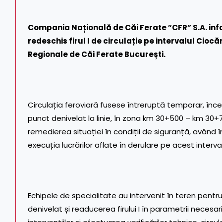
Compania Națională de Căi Ferate ”CFR” S.A. infor
redeschis firul I de circulație pe intervalul Cioc
Regionale de Căi Ferate București.
Circulația feroviară fusese întreruptă temporar, încep
punct denivelat la linie, în zona km 30+500 – km 30+7
remedierea situației în condiții de siguranță, având î
execuția lucrărilor aflate în derulare pe acest interval
Echipele de specialitate au intervenit în teren pentr
denivelat și readucerea firului I în parametrii necesari