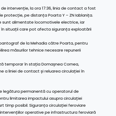
 de intervenție, la ora 17:36, linia de contact a fost
 protecție, pe distanța Poarta Y – ZN Iablanița.
re sunt alimentate locomotivele electrice, iar
 situații care pot afecta siguranța exploatării
 pantograf de la Mehadia către Poarta, pentru
bilirea măsurilor tehnice necesare repunerii
nează temporar în stația Domașnea Cornea,
a liniei de contact și reluarea circulației în
ne legătura permanentă cu operatorul de
entru limitarea impactului asupra circulației
rt timp posibil. Siguranța circulației feroviare
ntervențiilor operative pe infrastructura feroviară