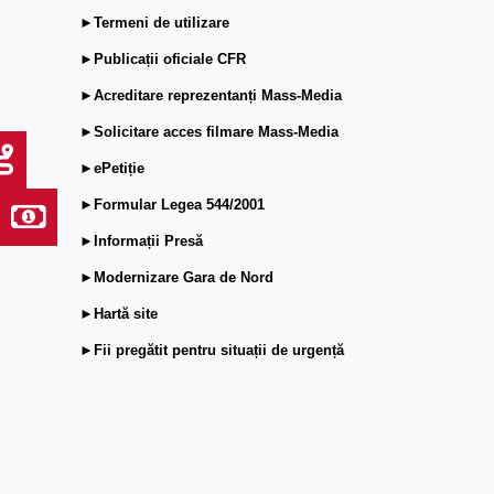
►Termeni de utilizare
►Publicații oficiale CFR
►Acreditare reprezentanți Mass-Media
►Solicitare acces filmare Mass-Media
►ePetiție
►Formular Legea 544/2001
►Informații Presă
►Modernizare Gara de Nord
►Hartă site
►Fii pregătit pentru situații de urgență