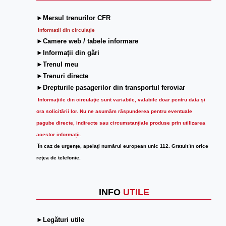
►Mersul trenurilor CFR
Informatii din circulaţie
►Camere web / tabele informare
►Informaţii din gări
►Trenul meu
►Trenuri directe
►Drepturile pasagerilor din transportul feroviar
Informaţiile din circulaţie sunt variabile, valabile doar pentru data şi
ora solicitării lor.
Nu ne asumăm răspunderea pentru eventuale
pagube directe, indirecte sau circumstanțiale produse prin utilizarea
acestor informații.
În caz de urgenţe, apelaţi numărul european unic 112. Gratuit în orice
reţea de telefonie.
INFO
UTILE
►Legături utile