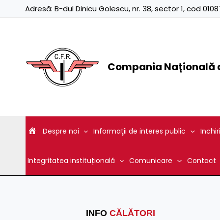
Skip
Adresă:
B-dul Dinicu Golescu, nr. 38, sector 1, cod 01
to
content
Compania Națională d
Despre noi
Informaţii de interes public
Inchir
Integritatea instituțională
Comunicare
Contact
INFO
CĂLĂTORI