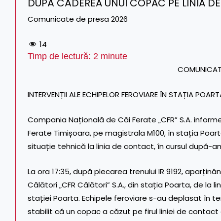
DUPĂ CĂDEREA UNUI COPAC PE LINIA D
Comunicate de presa 2026
14
Timp de lectură:
2
minute
COMUNICAT
INTERVENȚII ALE ECHIPELOR FEROVIARE ÎN STAȚIA POA
Compania Națională de Căi Ferate „CFR” S.A. informe
Ferate Timișoara, pe magistrala M100, în stația Poar
situație tehnică la linia de contact, în cursul după-am
La ora 17:35, după plecarea trenului IR 9192, aparținâ
Călători „CFR Călători” S.A., din stația Poarta, de la lin
stației Poarta. Echipele feroviare s-au deplasat în ter
stabilit că un copac a căzut pe firul liniei de contact a