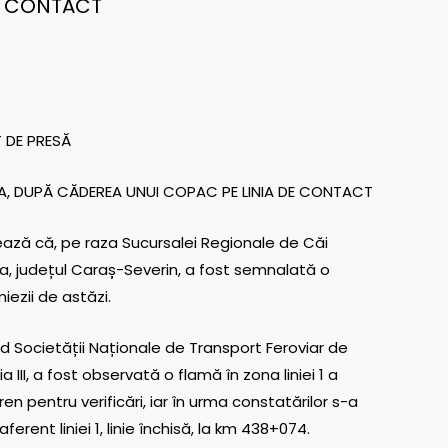
E CONTACT
 DE PRESĂ
RTA, DUPĂ CĂDEREA UNUI COPAC PE LINIA DE CONTACT
ază că, pe raza Sucursalei Regionale de Căi
ta, județul Caraș-Severin, a fost semnalată o
iezii de astăzi.
nd Societății Naționale de Transport Feroviar de
ia III, a fost observată o flamă în zona liniei 1 a
en pentru verificări, iar în urma constatărilor s-a
ferent liniei 1, linie închisă, la km 438+074.