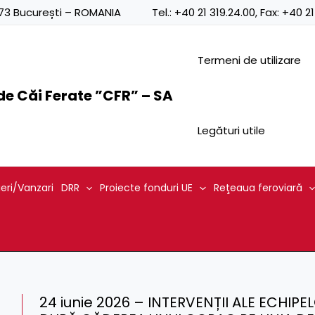
0873 București – ROMANIA
Tel.:
+40 21 319.24.00
, Fax:
+40 21
Termeni de utilizare
e Căi Ferate ”CFR” – SA
Legături utile
ieri/Vanzari
DRR
Proiecte fonduri UE
Reţeaua feroviară
24 iunie 2026 – INTERVENȚII ALE ECHIPE