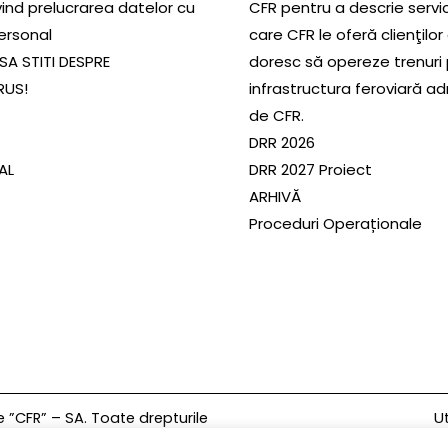
ivind prelucrarea datelor cu
CFR pentru a descrie servic
ersonal
care CFR le oferă clienţilor
SA STITI DESPRE
doresc să opereze trenuri
RUS!
infrastructura feroviară a
de CFR.
DRR 2026
SAL
DRR 2027 Proiect
ARHIVĂ
Proceduri Operaționale
Ut
”CFR” – SA. Toate drepturile