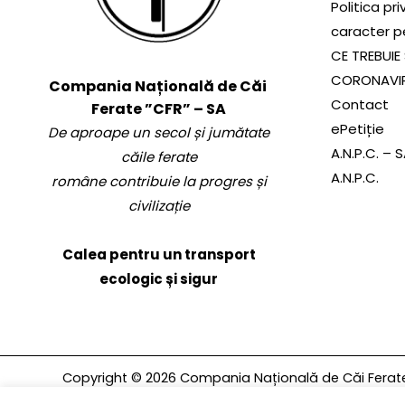
Politica pr
caracter p
CE TREBUIE 
CORONAVI
Compania Națională de Căi
Contact
Ferate ”CFR” – SA
ePetiție
De aproape un secol și jumătate
A.N.P.C. – 
căile ferate
A.N.P.C.
române contribuie la progres și
civilizație
Calea pentru un transport
ecologic și sigur
Copyright © 2026 Compania Națională de Căi Ferate 
rezervate.