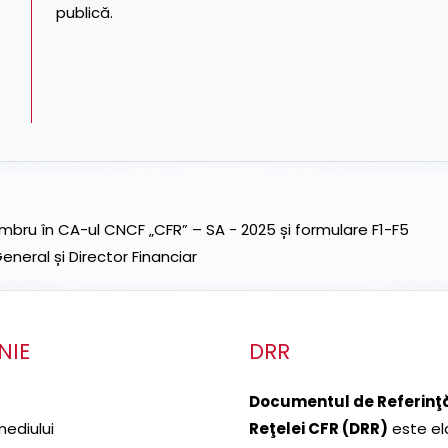
publică.
ru în CA-ul CNCF „CFR” – SA - 2025 și formulare F1-F5
neral și Director Financiar
NIE
DRR
Documentul de Referinţă
mediului
Reţelei CFR (DRR)
este el