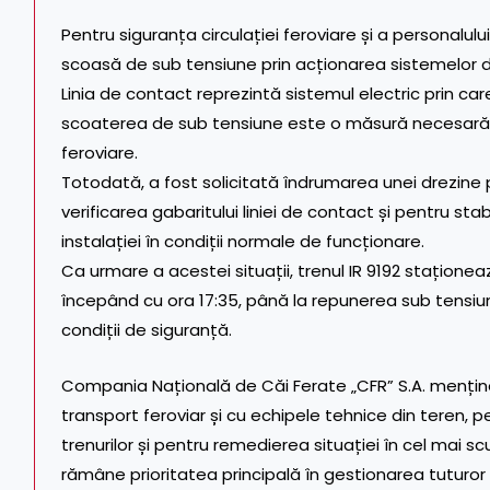
Pentru siguranța circulației feroviare și a personalului
scoasă de sub tensiune prin acționarea sistemelor de
Linia de contact reprezintă sistemul electric prin ca
scoaterea de sub tensiune este o măsură necesară în
feroviare.
Totodată, a fost solicitată îndrumarea unei drezine
verificarea gabaritului liniei de contact și pentru sta
instalației în condiții normale de funcționare.
Ca urmare a acestei situații, trenul IR 9192 stațio
începând cu ora 17:35, până la repunerea sub tensiune 
condiții de siguranță.
Compania Națională de Căi Ferate „CFR” S.A. menți
transport feroviar și cu echipele tehnice din teren, p
trenurilor și pentru remedierea situației în cel mai scu
rămâne prioritatea principală în gestionarea tuturor i