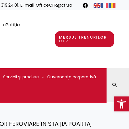
 319.24.01
, E-mail:
OfficeCFR@cfr.ro
ePetiţie
MERSUL TRENURILOR
CFR
Servicii şi produse
Guvernanţa corporativă
Searc
Op
LOR FEROVIARE ÎN STAȚIA POARTA,