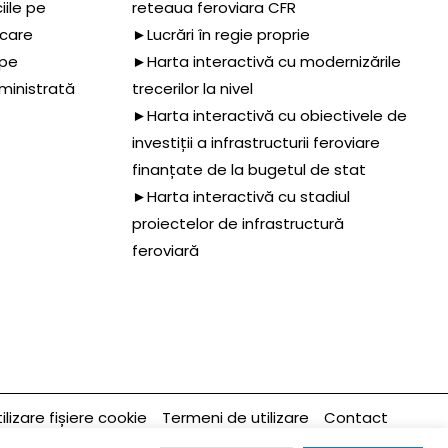
iile pe
reteaua feroviara CFR
 care
►Lucrări în regie proprie
 pe
►Harta interactivă cu modernizările
dministrată
trecerilor la nivel
►Harta interactivă cu obiectivele de
investiții a infrastructurii feroviare
finanțate de la bugetul de stat
►Harta interactivă cu stadiul
proiectelor de infrastructură
feroviară
ilizare fișiere cookie
Termeni de utilizare
Contact