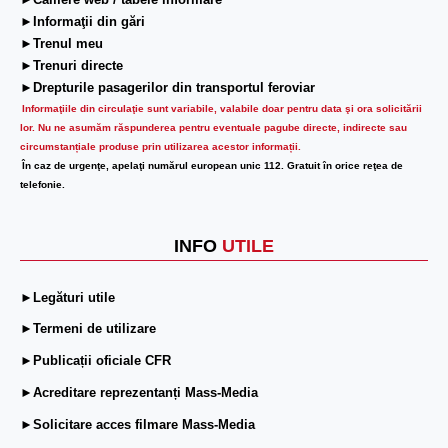
►Camere web / tabele informare
►Informaţii din gări
►Trenul meu
►Trenuri directe
►Drepturile pasagerilor din transportul feroviar
Informaţiile din circulaţie sunt variabile, valabile doar pentru data şi ora solicitării
lor.
Nu ne asumăm răspunderea pentru eventuale pagube directe, indirecte sau
circumstanțiale produse prin utilizarea acestor informații.
În caz de urgenţe, apelaţi numărul european unic 112. Gratuit în orice reţea de
telefonie.
INFO
UTILE
►Legături utile
►Termeni de utilizare
►Publicații oficiale CFR
►Acreditare reprezentanți Mass-Media
►Solicitare acces filmare Mass-Media