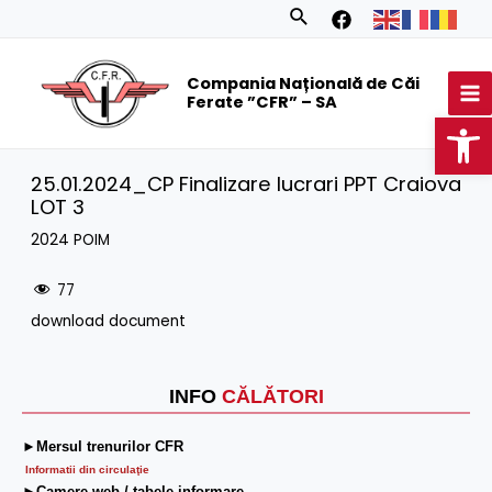
Skip
Search
to
MA
content
Compania Națională de Căi
M
Ferate ”CFR” – SA
Op
25.01.2024_CP Finalizare lucrari PPT Craiova
LOT 3
2024 POIM
77
download document
INFO
CĂLĂTORI
►Mersul trenurilor CFR
Informatii din circulaţie