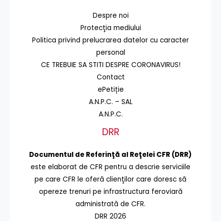
Despre noi
Protecţia mediului
Politica privind prelucrarea datelor cu caracter
personal
CE TREBUIE SA STITI DESPRE CORONAVIRUS!
Contact
ePetiție
A.N.P.C. – SAL
A.N.P.C.
DRR
Documentul de Referinţă al Reţelei CFR (DRR)
este elaborat de CFR pentru a descrie serviciile
pe care CFR le oferă clienţilor care doresc să
opereze trenuri pe infrastructura feroviară
administrată de CFR.
DRR 2026