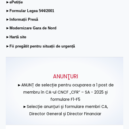
►ePetiție
►Formular Legea 544/2001
►Informații Presă
►Modernizare Gara de Nord
►Hartă site
►Fii pregătit pentru situații de urgență
ANUNŢURI
►ANUNȚ de selecție pentru ocuparea a 1 post de
membru în CA-ul CNCF „CFR” – SA - 2025 și
formulare F1-F5
►Selecție anunțuri și formulare membri CA,
Director General și Director Financiar