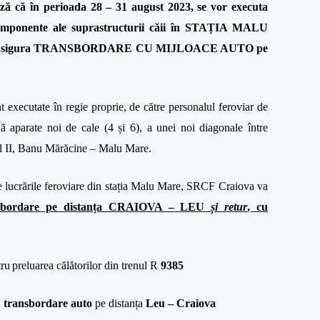
 că în perioada 28 – 31 august 2023, se vor executa
e componente ale suprastructurii căii în STAȚIA MALU
r se va asigura TRANSBORDARE CU MIJLOACE AUTO pe
t executate în regie proprie, de către personalul feroviar de
 aparate noi de cale (4 și 6), a unei noi diagonale între
rul II, Banu Mărăcine – Malu Mare.
e lucrările feroviare din stația Malu Mare, SRCF Craiova va
sbordare pe distanța CRAIOVA – LEU
și retur
, cu
tru
preluarea călătorilor din trenul R
9385
u
transbordare auto
pe distanța
Leu – Craiova