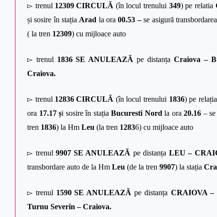
▻
trenul
12309
CIRCULĂ
(în locul trenului
349
) pe relatia
și sosire în stația
Arad
la ora
00.53 –
se asigură transbordarea
( la tren
12309
) cu mijloace auto
▻
trenul
1836
SE ANULEAZĂ
pe distanța
Craiova – B
Craiova.
▻
trenul
12836
CIRCULĂ
(în locul trenului
1836
) pe relați
ora
17.17 ș
i sosire în stația
Bucuresti Nord
la ora
20.16
– se 
tren
1836
) la Hm
Leu
(la tren
1283
6) cu mijloace auto
▻
trenul
9907
SE ANULEAZĂ
pe distanța
LEU – CRA
transbordare auto de la Hm
Leu
(de la tren
9907
) la stația
Cra
▻
trenul
1590
SE ANULEAZĂ
pe distanța
CRAIOVA –
Turnu Severin – Craiova.