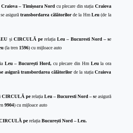
a
Craiova – Timișoara Nord
cu plecare din stația
Craiova
se asigură
transbordarea călătorilor
de la Hm
Leu
(de la
 LEU
și
CIRCULĂ pe
relația
Leu – Bucuresti Nord – s
e
eu
(la tren
1596
) cu mijloace auto
ția
Leu – București Hord,
cu plecare din Hm
Leu
la ora
se asigură transbordarea călătorilor
de la stația
Craiova
i
CIRCULĂ pe
relația
Leu – Bucuresti Nord – s
e asigură
ren
9904
) cu mijloace auto
CIRCULĂ pe
relația
București Nord – Leu.