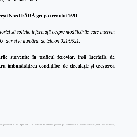
ești Nord FĂRĂ grupa trenului 1691
iei să solicite informaţii despre modificările care intervin
EU, dar şi
la numărul de telefon 021/9521
.
ile survenite în traficul feroviar, însă lucrările de
u îmbunătățirea condițiilor de circulație și creșterea
……………………………………………………………………………
publică – desfăşoară o activitate de interes public şi contribuie la libera circulaţie a persoanelor,