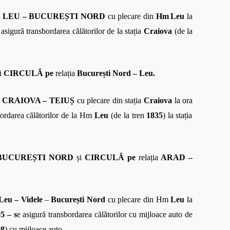
a
LEU – BUCUREȘTI NORD
cu plecare din
Hm
Leu
la
asigură transbordarea călătorilor de la stația
Craiova
(de la
i
CIRCULĂ pe
relația
București Nord – Leu.
a
CRAIOVA – TEIUȘ
cu plecare din stația
Craiova
la ora
bordarea călătorilor de la Hm
Leu
(de la tren
1835
)
la
stația
BUCUREȘTI NORD
și
CIRCULĂ pe
relația
ARAD –
Leu – Videle
–
București Nord
cu plecare din Hm
Leu
la
5 – s
e asigură transbordarea călătorilor cu mijloace auto de
08
) cu mijloace auto