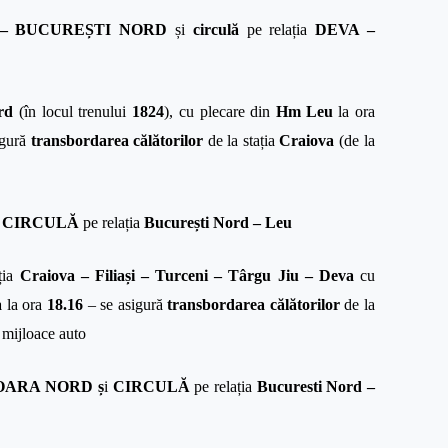
 – BUCUREȘTI NORD
și
circulă
pe
relația
DEVA –
ord
(în locul trenului
1824
), cu plecare din
Hm
Leu
la ora
gură
transbordarea călătorilor
de la stația
Craiova
(de la
i
CIRCULĂ
pe
relația
București Nord – Leu
ația
Craiova – Filiași – Turceni – Târgu Jiu – Deva
cu
a
la ora
18.16
– se asigură
transbordarea călătorilor
de la
 mijloace auto
OARA NORD ș
i
CIRCULĂ
pe
relația
Bucuresti Nord –