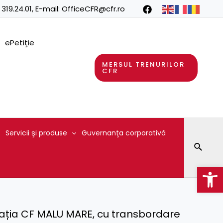
 319.24.01
, E-mail:
OfficeCFR@cfr.ro
ePetiţie
MERSUL TRENURILOR
CFR
Servicii şi produse
Guvernanţa corporativă
Searc
Op
stația CF MALU MARE, cu transbordare