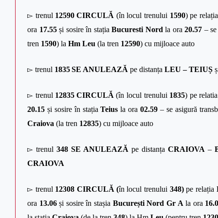
▻
trenul
12590
CIRCULĂ
(în locul trenului
1590
) pe relați
ora
17.55
și sosire în stația
Bucuresti Nord
la ora
20.57
– se 
tren
1590
) la
Hm Leu
(la tren
12590
) cu mijloace auto
▻
trenul
1835
SE ANULEAZĂ
pe distanța
LEU – TEIUȘ
ș
▻
trenul
12835
CIRCULĂ
(în locul trenului
1835
) pe relati
20.15
și sosire în stația
Teius
la ora
02.59
– se asigură trans
Craiova
(la tren
12835
) cu mijloace auto
▻
trenul
348
SE ANULEAZĂ
pe distanța
CRAIOVA
–
CRAIOVA
▻
trenul
12308 CIRCULĂ
(
în locul trenului
348)
pe relația
ora
13.06
și sosire în stașia
București Nord Gr A
la ora
16.0
la stația
Craiova
(de la tren
348
) la Hm
Leu
(pentru tren
123