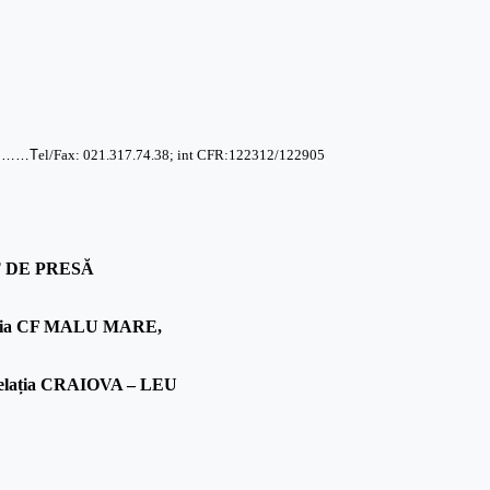
……T
el/Fax: 021.317.74.38; int CFR:122312/122905
 DE PRESĂ
stația CF MALU MARE,
 relația CRAIOVA – LEU