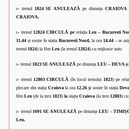
▻
trenul
1824
SE ANULEAZĂ
pe distanța
CRAIOVA
CRAIOVA.
▻
trenul
12824
CIRCULĂ pe
relația
Leu – Bucuresti N
11.44
și sosire în statia
Bucuresti Nord,
la ora
14.44
–
se
asi
trenul
1824
) la Hm
Leu
(la trenul
12824
) cu mijloace auto
▻
trenul
1823
SE ANULEAZĂ
pe distanța
LEU – DEVA ș
▻
trenul
12803
CIRCULĂ
(în locul trenului
1823
) pe rel
plecare din stația
Craiova
la ora
12.26 ș
i sosire în stația
Dev
Hm
Leu
(de la tren
1823
)
la
stația
Craiova
(la tren
12803
) cu
▻
trenul
1691
SE ANULEAZĂ
pe distanța
LEU – TIMIȘ
Leu.