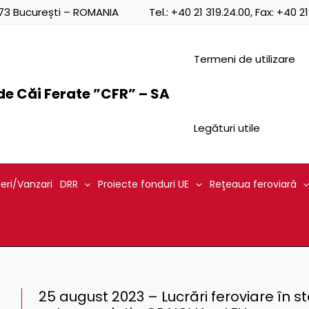
0873 București – ROMANIA
Tel.:
+40 21 319.24.00
, Fax:
+40 21
Termeni de utilizare
e Căi Ferate ”CFR” – SA
Legături utile
ieri/Vanzari
DRR
Proiecte fonduri UE
Reţeaua feroviară
25 august 2023 – Lucrări feroviare în 