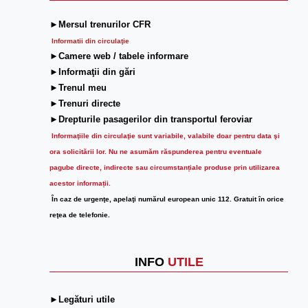
►Mersul trenurilor CFR
Informatii din circulaţie
►Camere web / tabele informare
►Informaţii din gări
►Trenul meu
►Trenuri directe
►Drepturile pasagerilor din transportul feroviar
Informaţiile din circulaţie sunt variabile, valabile doar pentru data şi
ora solicitării lor.
Nu ne asumăm răspunderea pentru eventuale
pagube directe, indirecte sau circumstanțiale produse prin utilizarea
acestor informații.
În caz de urgenţe, apelaţi numărul european unic 112. Gratuit în orice
reţea de telefonie.
INFO
UTILE
►Legături utile