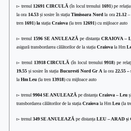
▻
trenul
12691
CIRCULĂ
(în locul trenului
1691
) pe relați
la ora
14.53
și sosire în stația
Timisoara Nord
la ora
21.12
– 
tren
1691
)
la
stația
Craiova
(la tren
12691
) cu mijloace auto
▻
trenul
1596
SE ANULEAZĂ
pe distanța
CRAIOVA –
asigură transbordarea călătorilor de la stația
Craiova
la Hm
L
▻
trenul
13918
CIRCULĂ
(în locul trenului
9918
) pe rela
19.55
și sosire în stația
Bucuresti Nord Gr A
la ora
22.55 –
la
Hm
Leu
(la tren
13918
) cu mijloace auto
▻
trenul
9904
SE ANULEAZĂ
pe distanța
Craiova – Leu
ș
transbordarea călătorilor de la stația
Craiova
la Hm
Leu
(la t
▻
trenul
349
SE ANULEAZĂ
pe distanța
LEU – ARAD ș
i