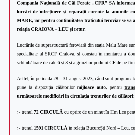
Compania Naţională de Căi Ferate „CFR” SA informează
lucrări de întreținere și reparații curente la anumit
MARE, iar pentru continuitatea traficului ferovia
relația CRAIOVA – LEU și retur.
Lucrările
de suprastructură feroviară din stația Malu Mare
sun
specialitate al SRCF Craiova, și constau în montarea a două
schimbătoare de cale 6 și 8 și a grinzilor podului CF de pe fi
Astfel, în perioada 28 – 31 august 2023, când sunt programat
pune la dispoziția călătorilor
mijloace auto
, pentru
tran
următoarele modificări în circulația trenurilor de călători
:
▻
trenul
72 CIRCULĂ
cu oprire de un
minut
în
Hm Leu
pen
▻
trenul
1591
CIRCULĂ
î
n relația
BucureȘti Nord – Leu,
c