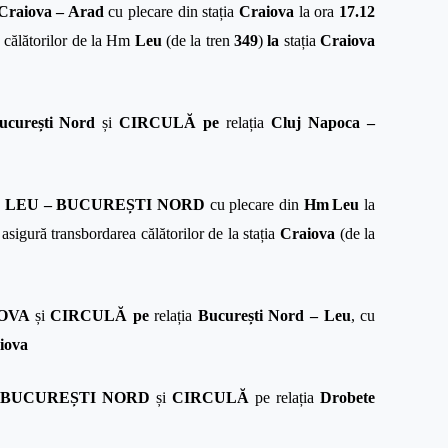
Craiova – Arad
cu plecare din stația
Craiova
la ora
17.12
 călătorilor
de la Hm
Leu
(de la tren
349
)
la
stația
Craiova
ucurești Nord
și
CIRCULĂ pe
relația
Cluj Napoca –
a
LEU – BUCUREȘTI NORD
cu plecare din
Hm
Leu
la
asigură transbordarea călătorilor de la stația
Craiova
(de la
IOVA
și
CIRCULĂ pe
relația
București Nord – Leu
, cu
iova
 BUCUREȘTI NORD
și
CIRCULĂ
pe
relația
Drobete