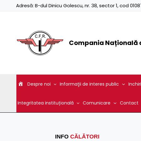
Skip
Adresă:
B-dul Dinicu Golescu, nr. 38, sector 1, cod 01
to
content
Compania Națională d
Despre noi
Informaţii de interes public
Inchir
Integritatea instituțională
Comunicare
Contact
INFO
CĂLĂTORI