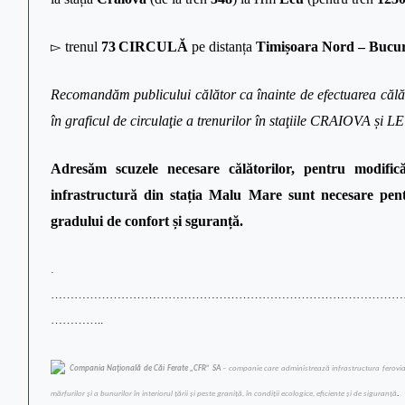
▻
trenul
73
CIRCULĂ
pe distanța
Timișoara Nord – Bucur
R
ecomandăm publicului călător ca înainte de efectuarea călător
în graficul de circulaţie a trenurilor în staţiile CRAIOVA și L
Adresăm scuzele necesare călătorilor, pentru modificăr
infrastructură din stația Malu Mare sunt necesare pentr
gradului de confort și sguranță.
.
………………………………………………………………………………
…………..
Compania Naţională de Căi Ferate „CFR” SA
– companie care administrează infrastructura feroviară 
mărfurilor şi a bunurilor în interiorul ţării şi peste graniţă, în condiţii ecologice, eficiente şi de siguranţă
.