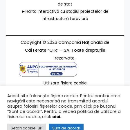
de stat
►Harta interactivă cu stadiul proiectelor de
infrastructură feroviară
Copyright © 2026 Compania Națională de
Căi Ferate ”CFR” – SA. Toate drepturile
rezervate.
Utilizare fișiere cookie
Termeni de utilizare
Acest site folosește fișiere cookie. Pentru continuarea
Contact
navigării este necesar să ne transmiteți acordul
asupra folosirii fișierelor cookie, prin click pe butonul
“Sunt de acord!”. Pentru a vedea politica de utilizare a
fișierelor cookie, click
aici
.
Ultima modificare a paginii 25/02/2026
Setări cookie-uri
Sunt de acord!