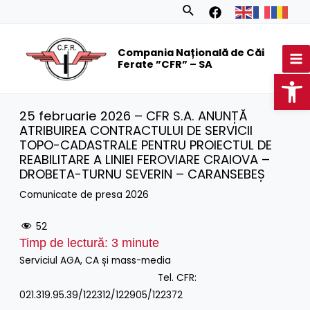
Skip
Search
to
MA
content
Compania Națională de Căi
M
Ferate ”CFR” – SA
Op
25 februarie 2026 – CFR S.A. ANUNȚĂ
ATRIBUIREA CONTRACTULUI DE SERVICII
TOPO-CADASTRALE PENTRU PROIECTUL DE
REABILITARE A LINIEI FEROVIARE CRAIOVA –
DROBETA-TURNU SEVERIN – CARANSEBEȘ
Comunicate de presa 2026
52
Timp de lectură:
3
minute
Serviciul AGA, CA și mass-media
Tel. CFR:
021.319.95.39/122312/122905/122372