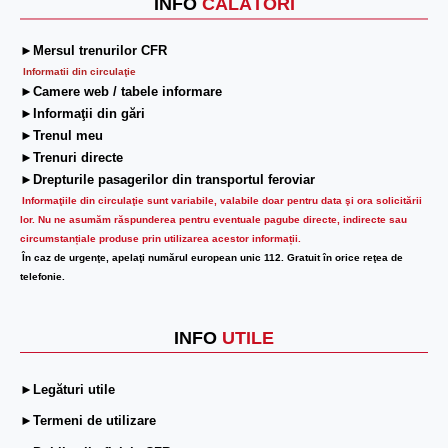
INFO
CĂLĂTORI
►Mersul trenurilor CFR
Informatii din circulaţie
►Camere web / tabele informare
►Informaţii din gări
►Trenul meu
►Trenuri directe
►Drepturile pasagerilor din transportul feroviar
Informaţiile din circulaţie sunt variabile, valabile doar pentru data şi ora solicitării
lor.
Nu ne asumăm răspunderea pentru eventuale pagube directe, indirecte sau
circumstanțiale produse prin utilizarea acestor informații.
În caz de urgenţe, apelaţi numărul european unic 112. Gratuit în orice reţea de
telefonie.
INFO
UTILE
►Legături utile
►Termeni de utilizare