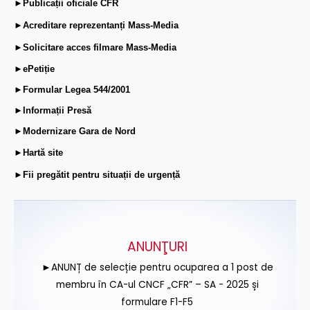
►Publicații oficiale CFR
►Acreditare reprezentanți Mass-Media
►Solicitare acces filmare Mass-Media
►ePetiție
►Formular Legea 544/2001
►Informații Presă
►Modernizare Gara de Nord
►Hartă site
►Fii pregătit pentru situații de urgență
ANUNŢURI
►ANUNȚ de selecție pentru ocuparea a 1 post de
membru în CA-ul CNCF „CFR” – SA - 2025 și
formulare F1-F5