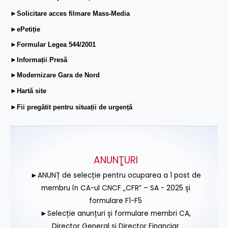
►Solicitare acces filmare Mass-Media
►ePetiție
►Formular Legea 544/2001
►Informații Presă
►Modernizare Gara de Nord
►Hartă site
►Fii pregătit pentru situații de urgență
ANUNŢURI
►ANUNȚ de selecție pentru ocuparea a 1 post de
membru în CA-ul CNCF „CFR” – SA - 2025 și
formulare F1-F5
►Selecție anunțuri și formulare membri CA,
Director General și Director Financiar