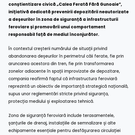
conștientizare civică „Calea Ferată Fără Gunoaie”,
inițiativă dedicată prevenirii depozitării neautorizate
a deșeurilor în zona de siguranță a infrastructurii
feroviare și promovării unui comportament
responsabil față de mediul înconjurător.
În contextul creșterii numărului de situații privind
abandonarea deșeurilor în perimetrul căii ferate, fie prin
aruncarea acestora din tren, fie prin transformarea
zonelor adiacente în spații improvizate de depozitare,
compania reafirmă faptul că infrastructura feroviară
reprezintă un obiectiv de importanță strategică națională,
supus unor reglementări stricte privind siguranța,
protecția mediului și exploatarea tehnică.
Zona de siguranță feroviară include terasamentele,
șanțurile de drenaj, instalațiile de semnalizare și alte
echipamente esențiale pentru desfășurarea circulației