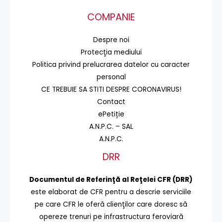
COMPANIE
Despre noi
Protecţia mediului
Politica privind prelucrarea datelor cu caracter
personal
CE TREBUIE SA STITI DESPRE CORONAVIRUS!
Contact
ePetiție
A.N.P.C. – SAL
A.N.P.C.
DRR
Documentul de Referinţă al Reţelei CFR (DRR)
este elaborat de CFR pentru a descrie serviciile
pe care CFR le oferă clienţilor care doresc să
opereze trenuri pe infrastructura feroviară