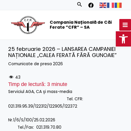
Skip
Search
to
MA
content
Compania Națională de Căi
M
Ferate ”CFR” – SA
Op
25 februarie 2026 – LANSAREA CAMPANIEI
NAȚIONALE „CALEA FERATĂ FĂRĂ GUNOAIE”
Comunicate de presa 2026
43
Timp de lectură:
3
minute
Serviciul AGA, CA și mass-media
Tel. CFR:
021.319.95.39/122312/122905/122372
Nr.1/6/S/100/25.02.2026
Tel./Fax: 021.319.70.80