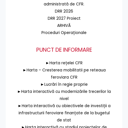
administrată de CFR.
DRR 2026
DRR 2027 Proiect
ARHIVĂ
Proceduri Operaționale
PUNCT DE INFORMARE
►Harta rețelei CFR
►Harta – Cresterea mobilitatii pe reteaua
feroviara CFR
►Lucrări în regie proprie
►Harta interactivă cu modernizările trecerilor la
nivel
►Harta interactivă cu obiectivele de investiții a
infrastructurii feroviare finanțate de la bugetul
de stat
►Harta interactivă cu stadiul proiectelor de