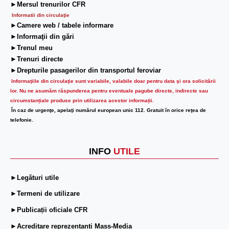
►Mersul trenurilor CFR
Informatii din circulaţie
►Camere web / tabele informare
►Informaţii din gări
►Trenul meu
►Trenuri directe
►Drepturile pasagerilor din transportul feroviar
Informaţiile din circulaţie sunt variabile, valabile doar pentru data şi ora solicitării
lor.
Nu ne asumăm răspunderea pentru eventuale pagube directe, indirecte sau
circumstanțiale produse prin utilizarea acestor informații.
În caz de urgenţe, apelaţi numărul european unic 112. Gratuit în orice reţea de
telefonie.
INFO
UTILE
►Legături utile
►Termeni de utilizare
►Publicații oficiale CFR
►Acreditare reprezentanți Mass-Media