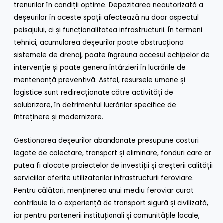
trenurilor în condiții optime. Depozitarea neautorizată a
deșeurilor în aceste spații afectează nu doar aspectul
peisajului, ci și funcționalitatea infrastructurii. În termeni
tehnici, acumularea deșeurilor poate obstrucționa
sistemele de drenaj, poate îngreuna accesul echipelor de
intervenție și poate genera întârzieri în lucrările de
mentenanță preventivă. Astfel, resursele umane și
logistice sunt redirecționate către activități de
salubrizare, în detrimentul lucrărilor specifice de
întreținere și modernizare.
Gestionarea deșeurilor abandonate presupune costuri
legate de colectare, transport și eliminare, fonduri care ar
putea fi alocate proiectelor de investiții și creșterii calității
serviciilor oferite utilizatorilor infrastructurii feroviare.
Pentru călători, menținerea unui mediu feroviar curat
contribuie la o experiență de transport sigură și civilizată,
iar pentru partenerii instituționali și comunitățile locale,