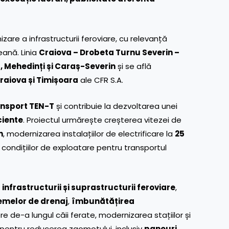
are a infrastructurii feroviare, cu relevanță
eană. Linia
Craiova – Drobeta Turnu Severin –
j, Mehedinți și Caraș-Severin
și se află
raiova și Timișoara
ale CFR S.A.
ansport TEN-T
și contribuie la dezvoltarea unei
ciente
. Proiectul urmărește creșterea vitezei de
h
, modernizarea instalațiilor de electrificare la
25
 condițiilor de exploatare pentru transportul
nfrastructurii și suprastructurii feroviare
,
emelor de drenaj
,
îmbunătățirea
re de-a lungul căii ferate, modernizarea stațiilor și
i pentru reducerea zgomotului, inclusiv
panouri