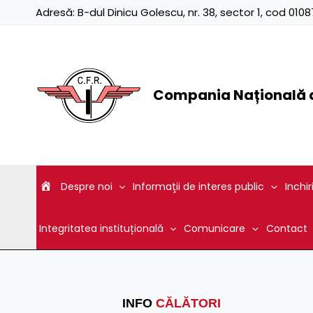
Skip
Adresă:
B-dul Dinicu Golescu, nr. 38, sector 1, cod 01
to
content
Compania Națională d
Despre noi
Informaţii de interes public
Inchir
Integritatea instituțională
Comunicare
Contact
INFO
CĂLĂTORI