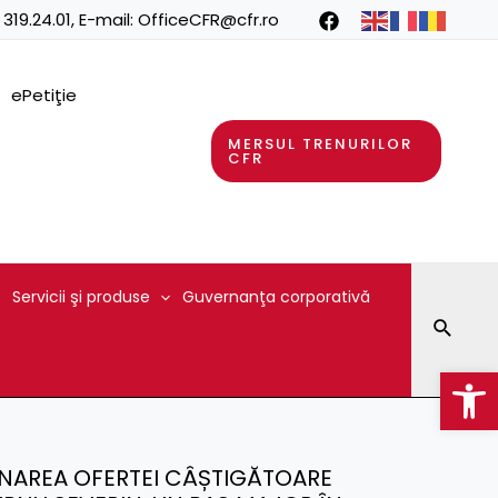
 319.24.01
, E-mail:
OfficeCFR@cfr.ro
ePetiţie
MERSUL TRENURILOR
CFR
Servicii şi produse
Guvernanţa corporativă
Searc
Op
EMNAREA OFERTEI CÂȘTIGĂTOARE