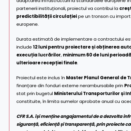
adaptarea infrastructurii la standardele europene în 
partenerii instituționali, proiectul va contribui la
creșt
predictibilității circulației
pe un tronson cu importa
europene.
Durata estimată de implementare a contractului e
include
12 luni pentru proiectare și obținerea auto
execuția lucrărilor
,
minimum 60 de luni perioadă
ulterioare recepției finale
.
Proiectul este inclus în
Master Planul General de T
finanțare din fonduri externe nerambursabile prin
Pr
stat prin bugetul
Ministerului Transporturilor și In
constituite, în limita sumelor aprobate anual cu ace
CFR S.A. își menține angajamentul de a dezvolta infr
siguranță, eficiență și transparență, prin proiecte ca