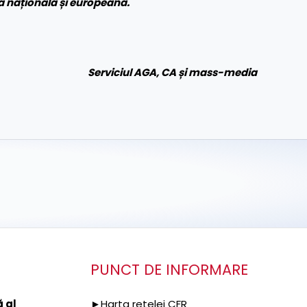
ea națională și europeană.
Serviciul AGA, CA și mass-media
PUNCT DE INFORMARE
 al
►Harta rețelei CFR