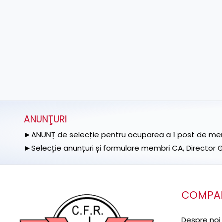
ANUNŢURI
►ANUNȚ de selecție pentru ocuparea a 1 post de memb
►Selecție anunțuri și formulare membri CA, Director Ge
COMPA
Despre noi