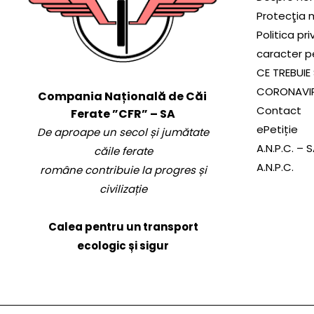
Protecţia 
Politica pr
caracter p
CE TREBUIE 
CORONAVI
Compania Națională de Căi
Contact
Ferate ”CFR” – SA
ePetiție
De aproape un secol și jumătate
A.N.P.C. – 
căile ferate
A.N.P.C.
române contribuie la progres și
civilizație
Calea pentru un transport
ecologic și sigur