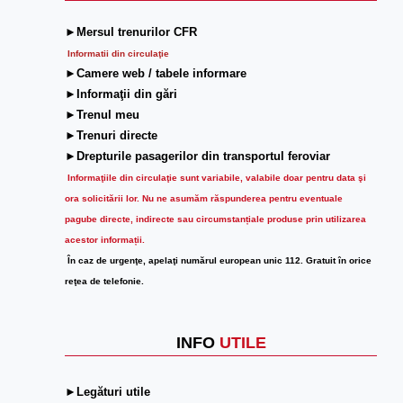
►Mersul trenurilor CFR
Informatii din circulaţie
►Camere web / tabele informare
►Informaţii din gări
►Trenul meu
►Trenuri directe
►Drepturile pasagerilor din transportul feroviar
Informaţiile din circulaţie sunt variabile, valabile doar pentru data şi
ora solicitării lor.
Nu ne asumăm răspunderea pentru eventuale
pagube directe, indirecte sau circumstanțiale produse prin utilizarea
acestor informații.
În caz de urgenţe, apelaţi numărul european unic 112. Gratuit în orice
reţea de telefonie.
INFO
UTILE
►Legături utile