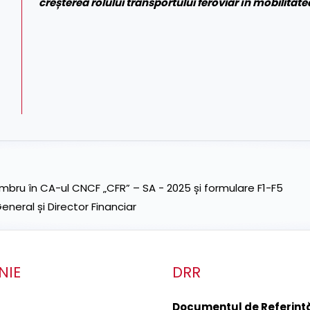
creșterea rolului transportului feroviar în mobilitat
ru în CA-ul CNCF „CFR” – SA - 2025 și formulare F1-F5
neral și Director Financiar
NIE
DRR
Documentul de Referinţă