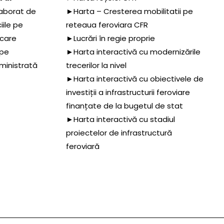
aborat de
►Harta – Cresterea mobilitatii pe
iile pe
reteaua feroviara CFR
 care
►Lucrări în regie proprie
 pe
►Harta interactivă cu modernizările
dministrată
trecerilor la nivel
►Harta interactivă cu obiectivele de
investiții a infrastructurii feroviare
finanțate de la bugetul de stat
►Harta interactivă cu stadiul
proiectelor de infrastructură
feroviară