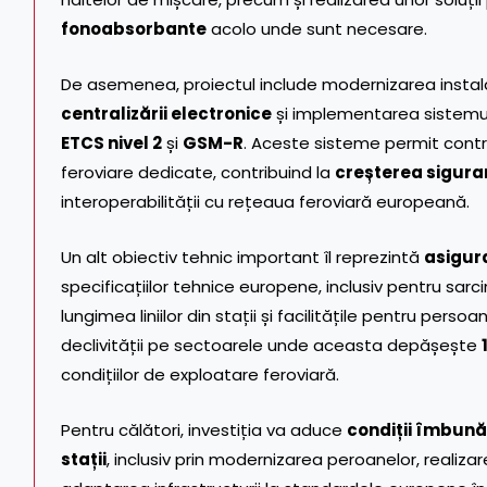
fonoabsorbante
acolo unde sunt necesare.
De asemenea, proiectul include modernizarea instala
centralizării electronice
și implementarea sistemu
ETCS nivel 2
și
GSM-R
. Aceste sisteme permit control
feroviare dedicate, contribuind la
creșterea sigura
interoperabilității cu rețeaua feroviară europeană.
Un alt obiectiv tehnic important îl reprezintă
asigura
specificațiilor tehnice europene, inclusiv pentru sar
lungimea liniilor din stații și facilitățile pentru perso
declivității pe sectoarele unde aceasta depășește
condițiilor de exploatare feroviară.
Pentru călători, investiția va aduce
condiții îmbunăt
stații
, inclusiv prin modernizarea peroanelor, realiza