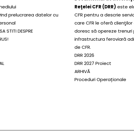
mediului
Reţelei CFR (DRR)
este el
ivind prelucrarea datelor cu
CFR pentru a descrie servic
ersonal
care CFR le oferă clienţilor
SA STITI DESPRE
doresc să opereze trenuri
RUS!
infrastructura feroviară a
de CFR.
DRR 2026
SAL
DRR 2027 Proiect
ARHIVĂ
Proceduri Operaționale