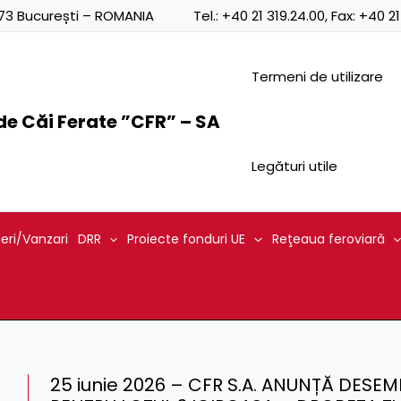
0873 București – ROMANIA
Tel.:
+40 21 319.24.00
, Fax:
+40 21
Termeni de utilizare
e Căi Ferate ”CFR” – SA
Legături utile
ieri/Vanzari
DRR
Proiecte fonduri UE
Reţeaua feroviară
25 iunie 2026 – CFR S.A. ANUNȚĂ DES