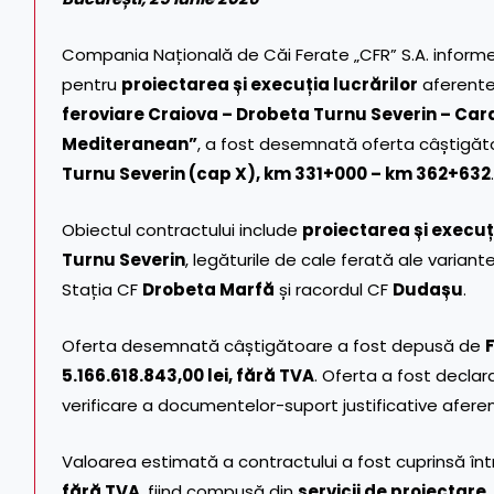
Compania Națională de Căi Ferate „CFR” S.A. informea
pentru
proiectarea și execuția lucrărilor
aferente 
feroviare Craiova – Drobeta Turnu Severin – Car
Mediteranean”
, a fost desemnată oferta câștigă
Turnu Severin (cap X), km 331+000 – km 362+632
.
Obiectul contractului include
proiectarea și execuț
Turnu Severin
, legăturile de cale ferată ale variant
Stația CF
Drobeta Marfă
și racordul CF
Dudașu
.
Oferta desemnată câștigătoare a fost depusă de
5.166.618.843,00 lei, fără TVA
. Oferta a fost decla
verificare a documentelor-suport justificative aferen
Valoarea estimată a contractului a fost cuprinsă în
fără TVA
, fiind compusă din
servicii de proiectare