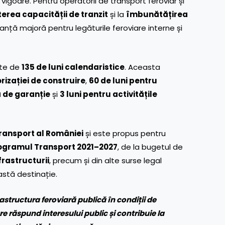
vigoare. Pentru operatorii de transport feroviar și
erea capacității de tranzit
și la
îmbunătățirea
nță majoră pentru legăturile feroviare interne și
ste de
135 de luni calendaristice
. Aceasta
rizației de construire
,
60 de luni pentru
 de garanție
și
3 luni pentru activitățile
ransport al României
și este propus pentru
ogramul Transport 2021–2027
, de la bugetul de
frastructurii
, precum și din alte surse legal
astă destinație.
astructura feroviară publică în condiții de
re răspund interesului public și contribuie la