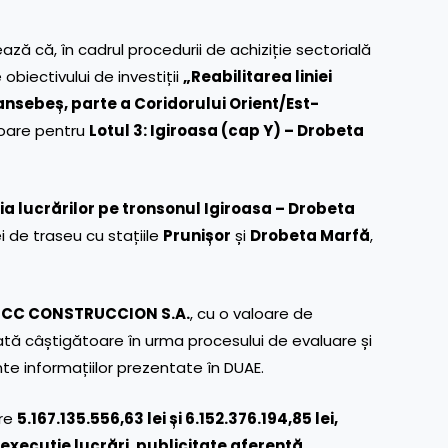
ză că, în cadrul procedurii de achiziție sectorială
obiectivului de investiții
„Reabilitarea liniei
ansebeș, parte a Coridorului Orient/Est-
toare pentru
Lotul 3: Igiroasa (cap Y) – Drobeta
ia lucrărilor pe tronsonul Igiroasa – Drobeta
ei de traseu cu stațiile
Prunișor
și
Drobeta Marfă
,
FCC CONSTRUCCION S.A.
, cu o valoare de
rată câștigătoare în urma procesului de evaluare și
te informațiilor prezentate în DUAE.
tre
5.167.135.556,63 lei și 6.152.376.194,85 lei,
, execuție lucrări, publicitate aferentă