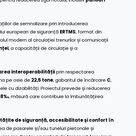
țiilor de semnalizare prin introducerea
lui european de siguranță
ERTMS
, format din
ul modern al circulației trenurilor și comunicații
nței
, a capacității de circulație și a
rea interoperabilității
prin respectarea
cina pe osie de
22,5 tone
, gabaritul de încărcare
C
,
anele cu dizabilități. Proiectul prevede și reducerea
18‰
, măsură care contribuie la îmbunătățirea
ățite de siguranță, accesibilitate și confort în
rea de pasarele și/sau tuneluri pietonale și