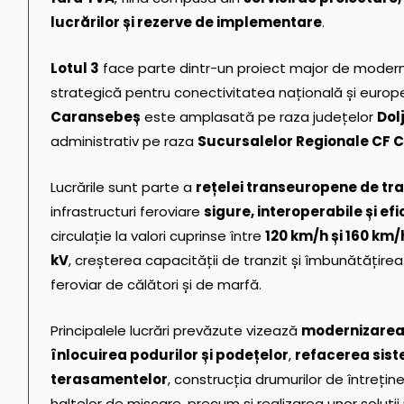
lucrărilor și rezerve de implementare
.
Lotul 3
face parte dintr-un proiect major de moderniz
strategică pentru conectivitatea națională și europ
Caransebeș
este amplasată pe raza județelor
Dol
administrativ pe raza
Sucursalelor Regionale CF C
Lucrările sunt parte a
rețelei transeuropene de tr
infrastructuri feroviare
sigure, interoperabile și efi
circulație la valori cuprinse între
120 km/h și 160 km/
kV
, creșterea capacității de tranzit și îmbunătățirea
feroviar de călători și de marfă.
Principalele lucrări prevăzute vizează
modernizarea i
înlocuirea podurilor și podețelor
,
refacerea sist
terasamentelor
, construcția drumurilor de întreține
haltelor de mișcare, precum și realizarea unor soluți