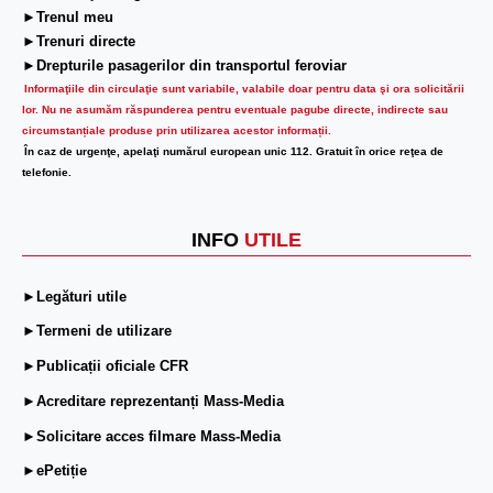
►Trenul meu
►Trenuri directe
►Drepturile pasagerilor din transportul feroviar
Informaţiile din circulaţie sunt variabile, valabile doar pentru data şi ora solicitării
lor.
Nu ne asumăm răspunderea pentru eventuale pagube directe, indirecte sau
circumstanțiale produse prin utilizarea acestor informații.
În caz de urgenţe, apelaţi numărul european unic 112. Gratuit în orice reţea de
telefonie.
INFO
UTILE
►Legături utile
►Termeni de utilizare
►Publicații oficiale CFR
►Acreditare reprezentanți Mass-Media
►Solicitare acces filmare Mass-Media
►ePetiție