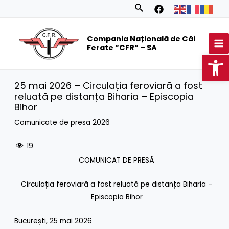
Skip
Search
to
MA
content
Compania Națională de Căi
M
Ferate ”CFR” – SA
Op
25 mai 2026 – Circulația feroviară a fost
reluată pe distanța Biharia – Episcopia
Bihor
Comunicate de presa 2026
19
COMUNICAT DE PRESĂ
Circulația feroviară a fost reluată pe distanța Biharia –
Episcopia Bihor
București, 25 mai 2026