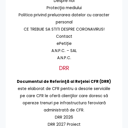
Despre noi
Protecţia mediului
Politica privind prelucrarea datelor cu caracter
personal
CE TREBUIE SA STITI DESPRE CORONAVIRUS!
Contact
ePetiție
A.N.P.C. – SAL
A.N.P.C.
DRR
Documentul de Referinţă al Reţelei CFR (DRR)
este elaborat de CFR pentru a descrie serviciile
pe care CFR le oferă clienţilor care doresc să
opereze trenuri pe infrastructura feroviară
administrată de CFR.
DRR 2026
DRR 2027 Proiect