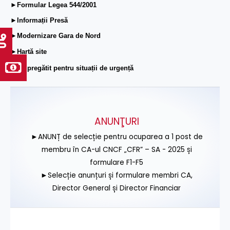
►Formular Legea 544/2001
►Informații Presă
►Modernizare Gara de Nord
►Hartă site
►Fii pregătit pentru situații de urgență
ANUNŢURI
►ANUNȚ de selecție pentru ocuparea a 1 post de
membru în CA-ul CNCF „CFR” – SA - 2025 și
formulare F1-F5
►Selecție anunțuri și formulare membri CA,
Director General și Director Financiar