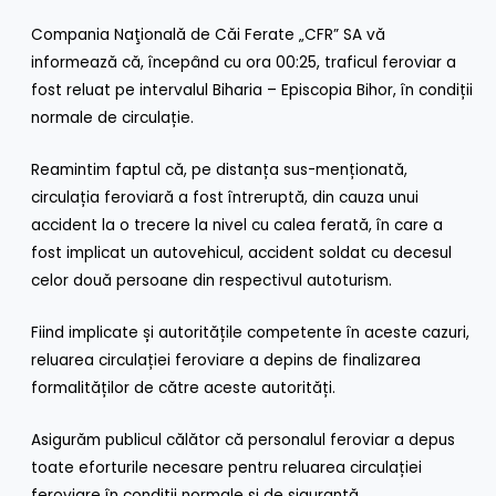
Compania Naţională de Căi Ferate „CFR” SA vă
informează că, începând cu ora 00:25, traficul feroviar a
fost reluat pe intervalul Biharia – Episcopia Bihor, în condiții
normale de circulație.
Reamintim faptul că, pe distanța sus-menționată,
circulația feroviară a fost întreruptă, din cauza unui
accident la o trecere la nivel cu calea ferată, în care a
fost implicat un autovehicul, accident soldat cu decesul
celor două persoane din respectivul autoturism.
Fiind implicate și autoritățile competente în aceste cazuri,
reluarea circulației feroviare a depins de finalizarea
formalităților de către aceste autorități.
Asigurăm publicul călător că personalul feroviar a depus
toate eforturile necesare pentru reluarea circulației
feroviare în condiții normale şi de siguranţă.