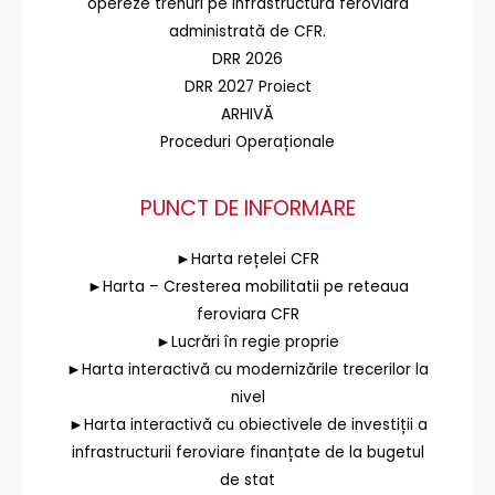
opereze trenuri pe infrastructura feroviară
administrată de CFR.
DRR 2026
DRR 2027 Proiect
ARHIVĂ
Proceduri Operaționale
PUNCT DE INFORMARE
►Harta rețelei CFR
►Harta – Cresterea mobilitatii pe reteaua
feroviara CFR
►Lucrări în regie proprie
►Harta interactivă cu modernizările trecerilor la
nivel
►Harta interactivă cu obiectivele de investiții a
infrastructurii feroviare finanțate de la bugetul
de stat