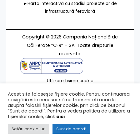
►Harta interactivă cu stadiul proiectelor de
infrastructură feroviară
Copyright © 2026 Compania Națională de
Căi Ferate ”CFR” – SA. Toate drepturile
rezervate.
Utilizare fișiere cookie
Termeni de utilizare
Acest site folosește fișiere cookie. Pentru continuarea
Contact
navigării este necesar să ne transmiteți acordul
asupra folosirii fișierelor cookie, prin click pe butonul
“Sunt de acord!”. Pentru a vedea politica de utilizare a
fișierelor cookie, click
aici
.
Ultima modificare a paginii 02/03/2021
Setări cookie-uri
Sunt de acord!