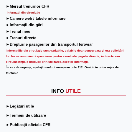
►Mersul trenurilor CFR
Informatii din circulaţie
►Camere web / tabele informare
►Informaţii din gări
►Trenul meu
►Trenuri directe
►Drepturile pasagerilor din transportul feroviar
Informaţiile din circulaţie sunt variabile, valabile doar pentru data şi ora solicitării
lor.
Nu ne asumăm răspunderea pentru eventuale pagube directe, indirecte sau
circumstanțiale produse prin utilizarea acestor informații.
În caz de urgenţe, apelaţi numărul european unic 112. Gratuit în orice reţea de
telefonie.
INFO
UTILE
►Legături utile
►Termeni de utilizare
►Publicații oficiale CFR