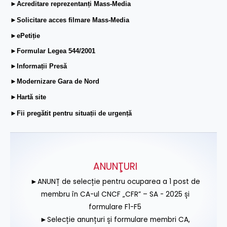
►Acreditare reprezentanți Mass-Media
►Solicitare acces filmare Mass-Media
►ePetiție
►Formular Legea 544/2001
►Informații Presă
►Modernizare Gara de Nord
►Hartă site
►Fii pregătit pentru situații de urgență
ANUNŢURI
►ANUNȚ de selecție pentru ocuparea a 1 post de
membru în CA-ul CNCF „CFR” – SA - 2025 și
formulare F1-F5
►Selecție anunțuri și formulare membri CA,