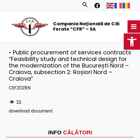
Skip
Search
to
MA
content
Compania Națională de Căi
M
Ferate ”CFR” – SA
Op
• Public procurement of services contracts
“Feasibility study and technical design for
the modernization of the București Nord –
Craiova, subsection 2: Roșiori Nord –
Craiova”
CEF2021EN
32
download document
INFO
CĂLĂTORI