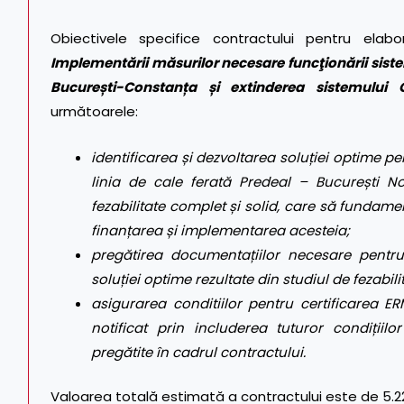
Obiectivele specifice contractului pentru ela
Implementării măsurilor necesare funcţionării sist
București-Constanța și
extinderea sistemulu
următoarele:
identificarea și dezvoltarea soluției optime p
linia de cale ferată Predeal – București N
fezabilitate complet și solid, care să fundam
finanțarea și implementarea acesteia
;
pregătirea documentațiilor necesare pentr
soluției optime rezultate din studiul de fezabil
asigurarea conditiilor pentru certificarea 
notificat prin includerea tuturor condițiil
pregătite în cadrul contractului
.
Valoarea totală estimată a contractului este de 5.224