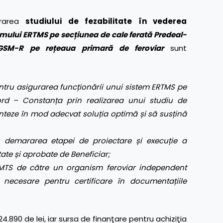
borarea
studiului de fezabilitate în vederea
emului ERTMS pe secțiunea de cale ferată Predeal-
i GSM-R pe rețeaua primară de feroviar
sunt
entru asigurarea funcționării unui sistem ERTMS pe
ord – Constanța prin realizarea unui studiu de
enteze în mod adecvat soluția optimă și să susțină
u demararea etapei de proiectare și execuție a
itate și aprobate de Beneficiar;
ERMTS de către un organism feroviar independent
or necesare pentru certificare în documentațiile
.890 de lei, iar sursa de finanţare pentru achiziţia