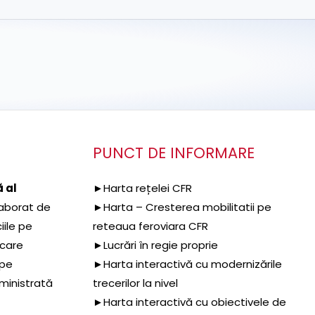
PUNCT DE INFORMARE
 al
►Harta rețelei CFR
aborat de
►Harta – Cresterea mobilitatii pe
iile pe
reteaua feroviara CFR
 care
►Lucrări în regie proprie
 pe
►Harta interactivă cu modernizările
dministrată
trecerilor la nivel
►Harta interactivă cu obiectivele de