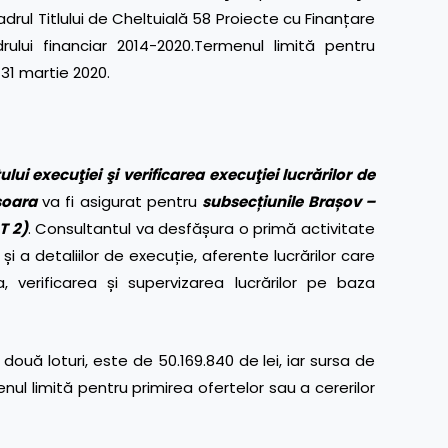
cadrul Titlului de Cheltuială 58 Proiecte cu Finanțare
ului financiar 2014-2020.Termenul limită pentru
 31 martie 2020.
 execuţiei şi verificarea execuţiei lucrărilor de
șoara
va fi asigurat pentru
subsecțiunile Brașov –
T 2)
. Consultantul va desfășura o primă activitate
 și a detaliilor de execuție, aferente lucrărilor care
verificarea și supervizarea lucrărilor pe baza
două loturi, este de 50.169.840 de lei, iar sursa de
ul limită pentru primirea ofertelor sau a cererilor