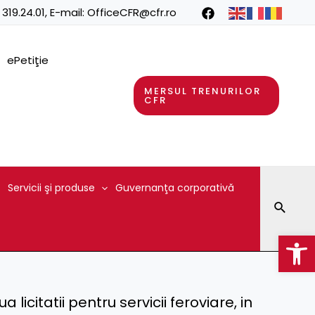
 319.24.01
, E-mail:
OfficeCFR@cfr.ro
ePetiţie
MERSUL TRENURILOR
CFR
Servicii şi produse
Guvernanţa corporativă
Searc
Op
licitatii pentru servicii feroviare, in