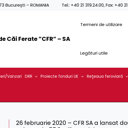
0873 București – ROMANIA
Tel.:
+40 21 319.24.00
, Fax:
+40 21
Termeni de utilizare
e Căi Ferate ”CFR” – SA
Legături utile
ieri/Vanzari
DRR
Proiecte fonduri UE
Reţeaua feroviară
26 februarie 2020 – CFR SA a lansat doua 