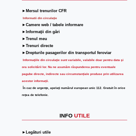
►Mersul trenurilor CFR
Informatii din circulaţie
►Camere web / tabele informare
►Informaţii din gări
►Trenul meu
►Trenuri directe
►Drepturile pasagerilor din transportul feroviar
Informaţiile din circulaţie sunt variabile, valabile doar pentru data şi
ora solicitării lor.
Nu ne asumăm răspunderea pentru eventuale
pagube directe, indirecte sau circumstanțiale produse prin utilizarea
acestor informații.
În caz de urgenţe, apelaţi numărul european unic 112. Gratuit în orice
reţea de telefonie.
INFO
UTILE
►Legături utile