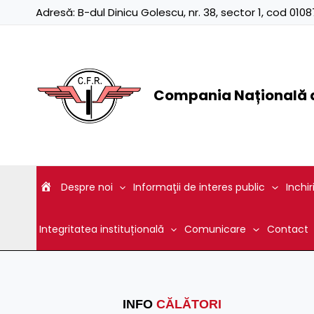
Skip
Adresă:
B-dul Dinicu Golescu, nr. 38, sector 1, cod 01
to
content
Compania Națională d
Despre noi
Informaţii de interes public
Inchir
Integritatea instituțională
Comunicare
Contact
INFO
CĂLĂTORI