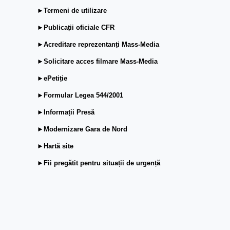
►Termeni de utilizare
►Publicații oficiale CFR
►Acreditare reprezentanți Mass-Media
►Solicitare acces filmare Mass-Media
►ePetiție
►Formular Legea 544/2001
►Informații Presă
►Modernizare Gara de Nord
►Hartă site
►Fii pregătit pentru situații de urgență