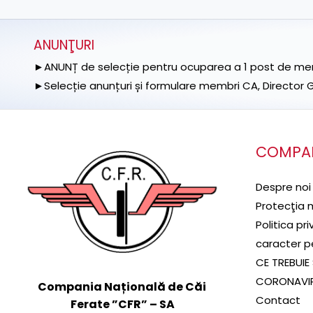
ANUNŢURI
►ANUNȚ de selecție pentru ocuparea a 1 post de memb
►Selecție anunțuri și formulare membri CA, Director Ge
COMPA
Despre noi
Protecţia 
Politica pr
caracter p
CE TREBUIE 
CORONAVI
Compania Națională de Căi
Contact
Ferate ”CFR” – SA