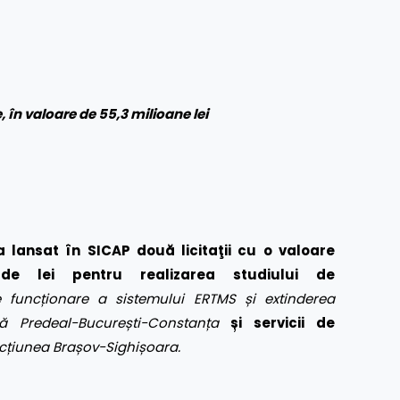
e, în valoare de 55,3 milioane lei
a lansat în SICAP două licitaţii cu o valoare
e de lei pentru
realizarea studiului de
e funcționare a sistemului ERTMS și extinderea
ă Predeal-București-Constanța
și
servicii de
secțiunea
Brașov-Sighișoara.