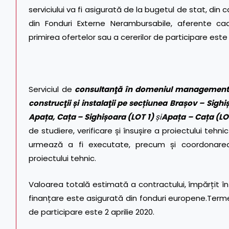
serviciului va fi asigurată de la bugetul de stat, din 
din Fonduri Externe Nerambursabile, aferente cadr
primirea ofertelor sau a cererilor de participare este
Serviciul de
consultanţă în domeniul managementului
construcţii și instalaţii pe secțiunea Brașov – Sighi
Apața, Cața – Sighișoara (LOT 1)
și
Apața – Cața (LO
de studiere, verificare și însușire a proiectului tehnic
urmează a fi executate, precum și coordonarea, 
proiectului tehnic.
Valoarea totală estimată a contractului, împărțit în 
finanțare este asigurată din fonduri europene.Termen
de participare este 2 aprilie 2020.