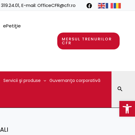
 319.24.01
, E-mail:
OfficeCFR@cfr.ro
ePetiţie
MERSUL TRENURILOR
CFR
Servicii şi produse
Guvernanţa corporativă
Searc
Op
ALI