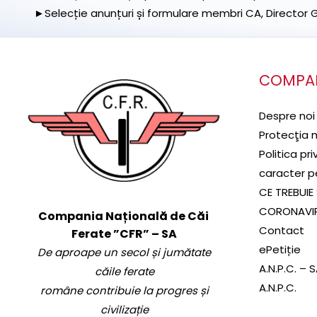
►Selecție anunțuri și formulare membri CA, Director Ge
COMPA
Despre noi
Protecţia 
Politica pr
caracter p
CE TREBUIE 
CORONAVI
Compania Națională de Căi
Contact
Ferate ”CFR” – SA
ePetiție
De aproape un secol și jumătate
A.N.P.C. – 
căile ferate
A.N.P.C.
române contribuie la progres și
civilizație