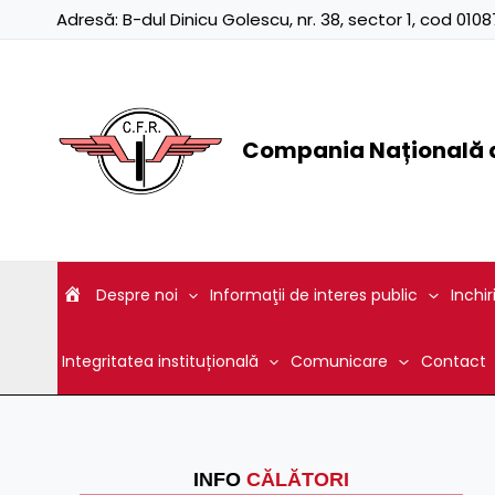
Skip
Adresă:
B-dul Dinicu Golescu, nr. 38, sector 1, cod 01
to
content
Compania Națională d
Despre noi
Informaţii de interes public
Inchir
Integritatea instituțională
Comunicare
Contact
INFO
CĂLĂTORI