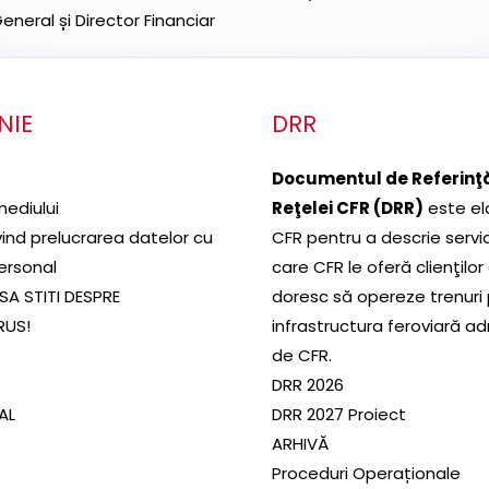
neral și Director Financiar
NIE
DRR
Documentul de Referinţă
mediului
Reţelei CFR (DRR)
este el
ivind prelucrarea datelor cu
CFR pentru a descrie servic
ersonal
care CFR le oferă clienţilor
SA STITI DESPRE
doresc să opereze trenuri
RUS!
infrastructura feroviară a
de CFR.
DRR 2026
SAL
DRR 2027 Proiect
ARHIVĂ
Proceduri Operaționale