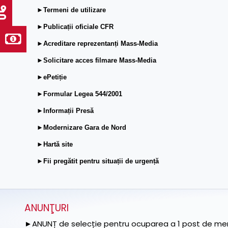
►Termeni de utilizare
►Publicații oficiale CFR
►Acreditare reprezentanți Mass-Media
►Solicitare acces filmare Mass-Media
►ePetiție
►Formular Legea 544/2001
►Informații Presă
►Modernizare Gara de Nord
►Hartă site
►Fii pregătit pentru situații de urgență
ANUNŢURI
►ANUNȚ de selecție pentru ocuparea a 1 post de memb