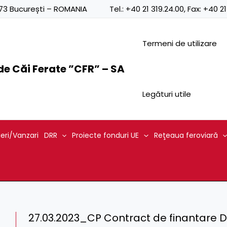
0873 București – ROMANIA
Tel.:
+40 21 319.24.00
, Fax:
+40 21
Termeni de utilizare
e Căi Ferate ”CFR” – SA
Legături utile
ieri/Vanzari
DRR
Proiecte fonduri UE
Reţeaua feroviară
27.03.2023_CP Contract de finantare D