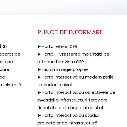
PUNCT DE INFORMARE
 al
►Harta rețelei CFR
aborat de
►Harta – Cresterea mobilitatii pe
iile pe
reteaua feroviara CFR
 care
►Lucrări în regie proprie
 pe
►Harta interactivă cu modernizările
dministrată
trecerilor la nivel
►Harta interactivă cu obiectivele de
investiții a infrastructurii feroviare
finanțate de la bugetul de stat
►Harta interactivă cu stadiul
proiectelor de infrastructură