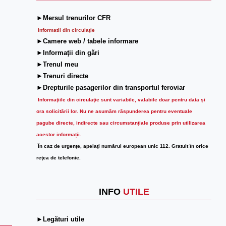
►Mersul trenurilor CFR
Informatii din circulaţie
►Camere web / tabele informare
►Informaţii din gări
►Trenul meu
►Trenuri directe
►Drepturile pasagerilor din transportul feroviar
Informaţiile din circulaţie sunt variabile, valabile doar pentru data şi
ora solicitării lor.
Nu ne asumăm răspunderea pentru eventuale
pagube directe, indirecte sau circumstanțiale produse prin utilizarea
acestor informații.
În caz de urgenţe, apelaţi numărul european unic 112. Gratuit în orice
reţea de telefonie.
INFO
UTILE
►Legături utile