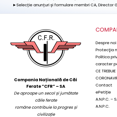
►Selecție anunțuri și formulare membri CA, Director Ge
COMPA
Despre noi
Protecţia 
Politica pr
caracter p
CE TREBUIE 
CORONAVI
Compania Națională de Căi
Contact
Ferate ”CFR” – SA
ePetiție
De aproape un secol și jumătate
A.N.P.C. – 
căile ferate
A.N.P.C.
române contribuie la progres și
civilizație