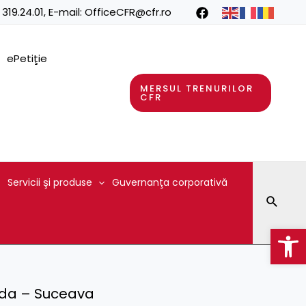
 319.24.01
, E-mail:
OfficeCFR@cfr.ro
ePetiţie
MERSUL TRENURILOR
CFR
Servicii şi produse
Guvernanţa corporativă
Searc
Op
ida – Suceava