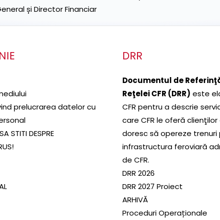
neral și Director Financiar
NIE
DRR
Documentul de Referinţă
mediului
Reţelei CFR (DRR)
este el
ivind prelucrarea datelor cu
CFR pentru a descrie servic
ersonal
care CFR le oferă clienţilor
SA STITI DESPRE
doresc să opereze trenuri
RUS!
infrastructura feroviară a
de CFR.
DRR 2026
SAL
DRR 2027 Proiect
ARHIVĂ
Proceduri Operaționale