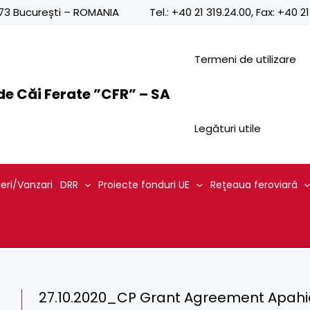
0873 București – ROMANIA
Tel.:
+40 21 319.24.00
, Fax:
+40 21
Termeni de utilizare
e Căi Ferate ”CFR” – SA
Legături utile
ieri/Vanzari
DRR
Proiecte fonduri UE
Reţeaua feroviară
27.10.2020_CP Grant Agreement Apah