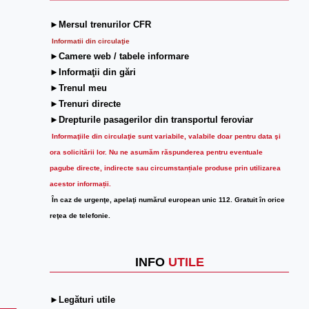
►Mersul trenurilor CFR
Informatii din circulaţie
►Camere web / tabele informare
►Informaţii din gări
►Trenul meu
►Trenuri directe
►Drepturile pasagerilor din transportul feroviar
Informaţiile din circulaţie sunt variabile, valabile doar pentru data şi
ora solicitării lor.
Nu ne asumăm răspunderea pentru eventuale
pagube directe, indirecte sau circumstanțiale produse prin utilizarea
acestor informații.
În caz de urgenţe, apelaţi numărul european unic 112. Gratuit în orice
reţea de telefonie.
INFO
UTILE
►Legături utile