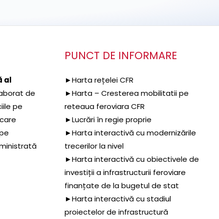
PUNCT DE INFORMARE
 al
►Harta rețelei CFR
aborat de
►Harta – Cresterea mobilitatii pe
iile pe
reteaua feroviara CFR
 care
►Lucrări în regie proprie
 pe
►Harta interactivă cu modernizările
dministrată
trecerilor la nivel
►Harta interactivă cu obiectivele de
investiții a infrastructurii feroviare
finanțate de la bugetul de stat
►Harta interactivă cu stadiul
proiectelor de infrastructură