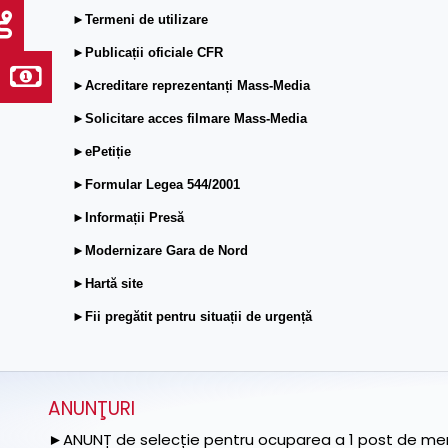
►Termeni de utilizare
►Publicații oficiale CFR
►Acreditare reprezentanți Mass-Media
►Solicitare acces filmare Mass-Media
►ePetiție
►Formular Legea 544/2001
►Informații Presă
►Modernizare Gara de Nord
►Hartă site
►Fii pregătit pentru situații de urgență
ANUNŢURI
►ANUNȚ de selecție pentru ocuparea a 1 post de memb