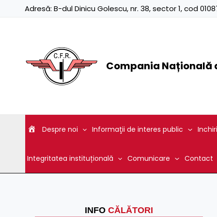
Skip
Adresă:
B-dul Dinicu Golescu, nr. 38, sector 1, cod 01
to
content
Compania Națională d
Despre noi
Informaţii de interes public
Inchir
Integritatea instituțională
Comunicare
Contact
INFO
CĂLĂTORI