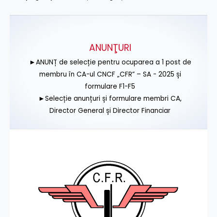
ANUNŢURI
►ANUNȚ de selecție pentru ocuparea a 1 post de
membru în CA-ul CNCF „CFR” – SA - 2025 și
formulare F1-F5
►Selecție anunțuri și formulare membri CA,
Director General și Director Financiar