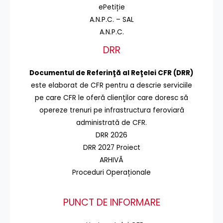
ePetiție
A.N.P.C. – SAL
A.N.P.C.
DRR
Documentul de Referinţă al Reţelei CFR (DRR)
este elaborat de CFR pentru a descrie serviciile
pe care CFR le oferă clienţilor care doresc să
opereze trenuri pe infrastructura feroviară
administrată de CFR.
DRR 2026
DRR 2027 Proiect
ARHIVĂ
Proceduri Operaționale
PUNCT DE INFORMARE