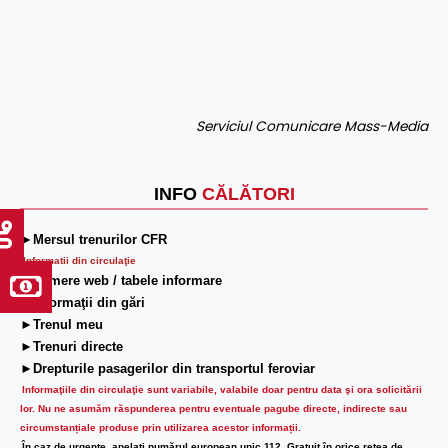
Serviciul Comunicare Mass-Media
INFO
CĂLĂTORI
►Mersul trenurilor CFR
Informatii din circulaţie
►Camere web / tabele informare
►Informaţii din gări
►Trenul meu
►Trenuri directe
►Drepturile pasagerilor din transportul feroviar
Informaţiile din circulaţie sunt variabile, valabile doar pentru data şi ora solicitării
lor.
Nu ne asumăm răspunderea pentru eventuale pagube directe, indirecte sau
circumstanțiale produse prin utilizarea acestor informații.
În caz de urgenţe, apelaţi numărul european unic 112. Gratuit în orice reţea de