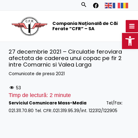
Skip
Search
to
MA
content
Compania Națională de Căi
M
Ferate ”CFR” – SA
Op
27 decembrie 2021 – Circulatie feroviara
afectata de caderea unui copac pe fir 2
intre Comarnic si Valea Larga
Comunicate de presa 2021
53
Timp de lectură:
2
minute
Serviciul Comunicare Mass-Media
Tel/Fax:
021.311.70.80 Tel. CFR:.021.319.95.39/int. 122312/122905