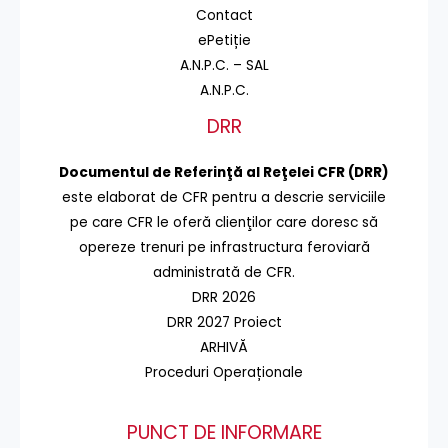
Contact
ePetiție
A.N.P.C. – SAL
A.N.P.C.
DRR
Documentul de Referinţă al Reţelei CFR (DRR)
este elaborat de CFR pentru a descrie serviciile
pe care CFR le oferă clienţilor care doresc să
opereze trenuri pe infrastructura feroviară
administrată de CFR.
DRR 2026
DRR 2027 Proiect
ARHIVĂ
Proceduri Operaționale
PUNCT DE INFORMARE