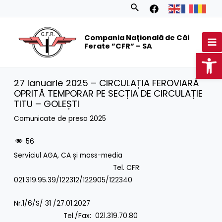
Skip
Search
to
MA
content
Compania Națională de Căi
M
Ferate ”CFR” – SA
Op
27 Ianuarie 2025 – CIRCULAȚIA FEROVIARĂ
OPRITĂ TEMPORAR PE SECȚIA DE CIRCULAȚIE
TITU – GOLEȘTI
Comunicate de presa 2025
56
Serviciul AGA, CA și mass-media
Tel. CFR:
021.319.95.39/122312/122905/122340
Nr.1/6/S/ 31 /27.01.2027
Tel./Fax: 021.319.70.80