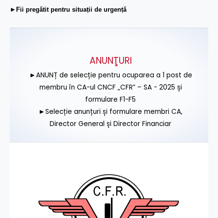
►Fii pregătit pentru situații de urgență
ANUNŢURI
►ANUNȚ de selecție pentru ocuparea a 1 post de
membru în CA-ul CNCF „CFR” – SA - 2025 și
formulare F1-F5
►Selecție anunțuri și formulare membri CA,
Director General și Director Financiar