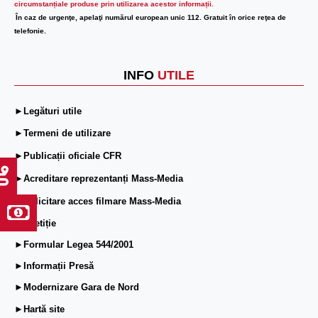
circumstanțiale produse prin utilizarea acestor informații.
În caz de urgenţe, apelaţi numărul european unic 112. Gratuit în orice reţea de
telefonie.
INFO
UTILE
►Legături utile
►Termeni de utilizare
►Publicații oficiale CFR
►Acreditare reprezentanți Mass-Media
►Solicitare acces filmare Mass-Media
►ePetiție
►Formular Legea 544/2001
►Informații Presă
►Modernizare Gara de Nord
►Hartă site