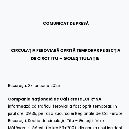
COMUNICAT DE PRESĂ
CIRCULAȚIA FEROVIARĂ OPRITĂ TEMPORAR PE SECȚIA
TITU – GOLEȘTI
ULAȚIE
DE CIRC
București, 27 ianuarie 2025
Compania Națională de Căi Ferate „CFR” SA
informează că traficul feroviar a fost oprit temporar, în
jurul orei 09:35, pe raza Sucursalei Regionale de Căi Ferate
București, Secția de circulație Titu – Golești, între
Mătăsaru și Găești (la km 59+700), din cauza unui incident