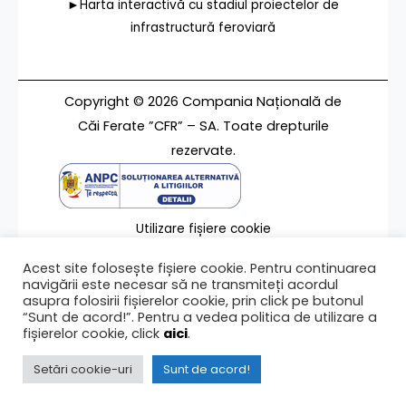
►Harta interactivă cu stadiul proiectelor de
infrastructură feroviară
Copyright © 2026 Compania Națională de
Căi Ferate ”CFR” – SA. Toate drepturile
rezervate.
Utilizare fișiere cookie
Termeni de utilizare
Acest site folosește fișiere cookie. Pentru continuarea
Contact
navigării este necesar să ne transmiteți acordul
asupra folosirii fișierelor cookie, prin click pe butonul
“Sunt de acord!”. Pentru a vedea politica de utilizare a
fișierelor cookie, click
aici
.
Ultima modificare a paginii 28/04/2016
Setări cookie-uri
Sunt de acord!