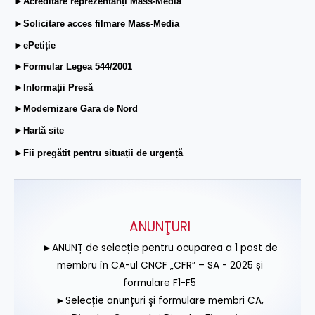
►Acreditare reprezentanți Mass-Media
►Solicitare acces filmare Mass-Media
►ePetiție
►Formular Legea 544/2001
►Informații Presă
►Modernizare Gara de Nord
►Hartă site
►Fii pregătit pentru situații de urgență
ANUNŢURI
►ANUNȚ de selecție pentru ocuparea a 1 post de
membru în CA-ul CNCF „CFR” – SA - 2025 și
formulare F1-F5
►Selecție anunțuri și formulare membri CA,