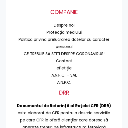
COMPANIE
Despre noi
Protecţia mediului
Politica privind prelucrarea datelor cu caracter
personal
CE TREBUIE SA STITI DESPRE CORONAVIRUS!
Contact
ePetiție
A.N.P.C. – SAL
A.N.P.C.
DRR
Documentul de Referinţă al Reţelei CFR (DRR)
este elaborat de CFR pentru a descrie serviciile
pe care CFR le oferă clienţilor care doresc să
opereze trenuri pe infrastructura feroviară