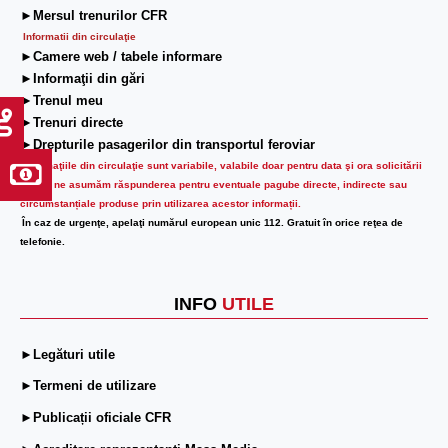
►Mersul trenurilor CFR
Informatii din circulaţie
►Camere web / tabele informare
►Informaţii din gări
►Trenul meu
►Trenuri directe
►Drepturile pasagerilor din transportul feroviar
Informaţiile din circulaţie sunt variabile, valabile doar pentru data şi ora solicitării
lor.
Nu ne asumăm răspunderea pentru eventuale pagube directe, indirecte sau
circumstanțiale produse prin utilizarea acestor informații.
În caz de urgenţe, apelaţi numărul european unic 112. Gratuit în orice reţea de
telefonie.
INFO
UTILE
►Legături utile
►Termeni de utilizare
►Publicații oficiale CFR