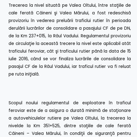
Trecerea la nivel situată pe Valea Oltului, între staţiile de
cale ferată Câineni şi Valea Mărului, a fost redeschisă
provizoriu în vederea preluării traficlui rutier în perioada
derulării lucrărilor de consolidare a pasajului CF de pe DN,
de la Km 237+015, la Râul Vadului. Regulamentul provizoriu
de circulaţie la această trecere la nivel este aplicabil atât
traficului feroviar, cât şi traficului rutier până la data de 15
iulie 2016, când se vor finaliza lucrările de consolidare la
pasajul CF de la Râul Vadului, iar traficul rutier va fi reluat
pe ruta iniţială.
Scopul noului regulamentul de exploatare în traficul
feroviar este de a asigura o durată minimă de staţionare
a autovehiculelor rutiere pe Valea Oltului, la trecerea la
nivelde la Km 351+525, dintre staţiile de cale ferată
Câineni – Valea Mărului, în condiţii de siguranţă pentru