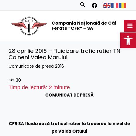
Skip
Search
to
MA
content
Compania Națională de Căi
M
Ferate ”CFR” – SA
Op
28 aprilie 2016 – Fluidizare trafic rutier TN
Caineni Valea Marului
Comunicate de presă 2016
30
Timp de lectură:
2
minute
COMUNICAT DE PRESĂ
CFR SA fluidizează traficul rutier la trecerea la nivel de
pe Valea Oltului