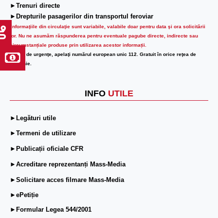
►Trenuri directe
►Drepturile pasagerilor din transportul feroviar
Informaţiile din circulaţie sunt variabile, valabile doar pentru data şi ora solicitării
lor.
Nu ne asumăm răspunderea pentru eventuale pagube directe, indirecte sau
circumstanțiale produse prin utilizarea acestor informații.
În caz de urgenţe, apelaţi numărul european unic 112. Gratuit în orice reţea de
telefonie.
INFO
UTILE
►Legături utile
►Termeni de utilizare
►Publicații oficiale CFR
►Acreditare reprezentanți Mass-Media
►Solicitare acces filmare Mass-Media
►ePetiție
►Formular Legea 544/2001