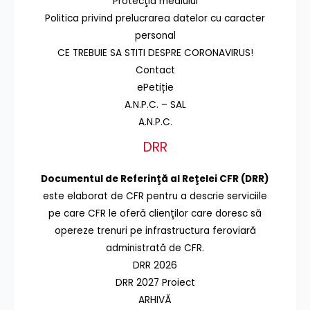
Protecţia mediului
Politica privind prelucrarea datelor cu caracter
personal
CE TREBUIE SA STITI DESPRE CORONAVIRUS!
Contact
ePetiție
A.N.P.C. – SAL
A.N.P.C.
DRR
Documentul de Referinţă al Reţelei CFR (DRR)
este elaborat de CFR pentru a descrie serviciile
pe care CFR le oferă clienţilor care doresc să
opereze trenuri pe infrastructura feroviară
administrată de CFR.
DRR 2026
DRR 2027 Proiect
ARHIVĂ