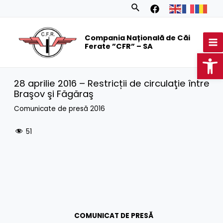
Skip
Search
to
MA
content
Compania Națională de Căi
M
Ferate ”CFR” – SA
Op
28 aprilie 2016 – Restricții de circulaţie între
Braşov şi Făgăraş
Comunicate de presă 2016
51
COMUNICAT DE PRESĂ