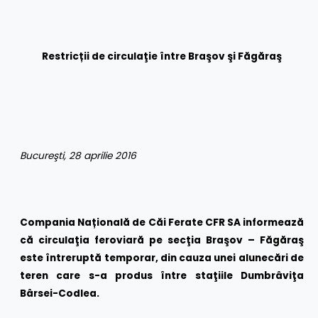
Restric
ț
ii de circulaţie între Braşov şi Făgăraş
Bucureşti, 28 aprilie 2016
Compania Națională de Căi Ferate CFR SA informează
că circulaţia feroviară pe secţia Braşov – Făgăraş
este întreruptă temporar, din cauza unei alunecări de
teren care s-a produs între staţiile Dumbrâviţa
Bârsei-Codlea.