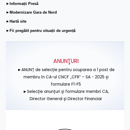
►Informații Presă
►Modernizare Gara de Nord
►Hartă site
►Fii pregătit pentru situații de urgență
ANUNŢURI
►ANUNȚ de selecție pentru ocuparea a 1 post de
membru în CA-ul CNCF „CFR” – SA - 2025 și
formulare F1-F5
►Selecție anunțuri și formulare membri CA,
Director General și Director Financiar