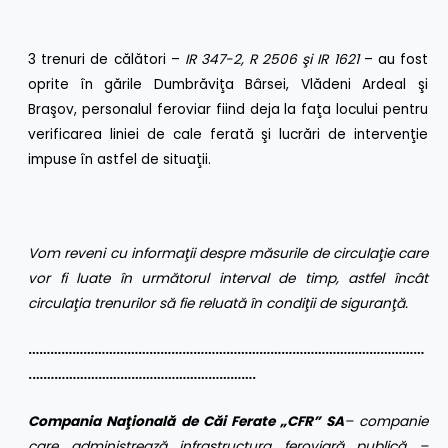
3 trenuri de călători –
IR 347-2, R 2506 şi IR 1621
– au fost
oprite în gările Dumbrăviţa Bârsei, Vlădeni Ardeal şi
Braşov, personalul feroviar fiind deja la faţa locului pentru
verificarea liniei de cale ferată şi lucrări de intervenţie
impuse în astfel de situaţii.
Vom reveni cu informaţii despre măsurile de circulaţie care
vor fi luate în următorul interval de timp, astfel încât
circulaţia trenurilor să fie reluată în condiţii de siguranţă.
………………………………………………………………………………………………
.…………………………………………………….
Compania Naţională de Căi Ferate „CFR” SA
– companie
care administrează infrastructura feroviară publică –