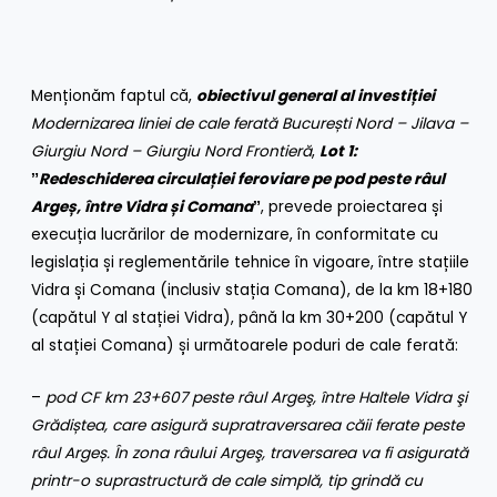
Menționăm faptul că,
obiectivul general al investiției
Modernizarea liniei de cale ferată București Nord – Jilava –
Giurgiu Nord – Giurgiu Nord Frontieră
,
Lot 1:
ˮRedeschiderea circulației feroviare pe pod peste râul
Argeș, între Vidra și Comanaˮ
, prevede proiectarea și
execuția lucrărilor de modernizare, în conformitate cu
legislația și reglementările tehnice în vigoare, între stațiile
Vidra și Comana (inclusiv stația Comana), de la km 18+180
(capătul Y al stației Vidra), până la km 30+200 (capătul Y
al stației Comana) și următoarele poduri de cale ferată:
–
pod CF km 23+607 peste râul Argeş, între Haltele Vidra şi
Grădiștea, care asigură supratraversarea căii ferate peste
râul Argeș. În zona râului Argeş, traversarea va fi asigurată
printr-o suprastructură de cale simplă, tip grindă cu