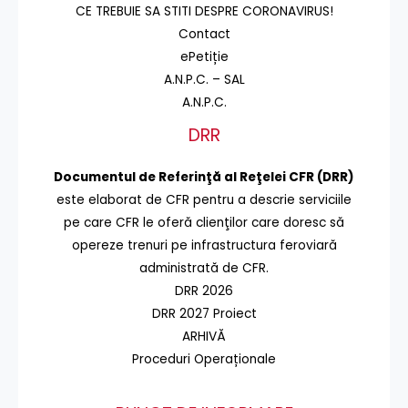
CE TREBUIE SA STITI DESPRE CORONAVIRUS!
Contact
ePetiție
A.N.P.C. – SAL
A.N.P.C.
DRR
Documentul de Referinţă al Reţelei CFR (DRR)
este elaborat de CFR pentru a descrie serviciile
pe care CFR le oferă clienţilor care doresc să
opereze trenuri pe infrastructura feroviară
administrată de CFR.
DRR 2026
DRR 2027 Proiect
ARHIVĂ
Proceduri Operaționale