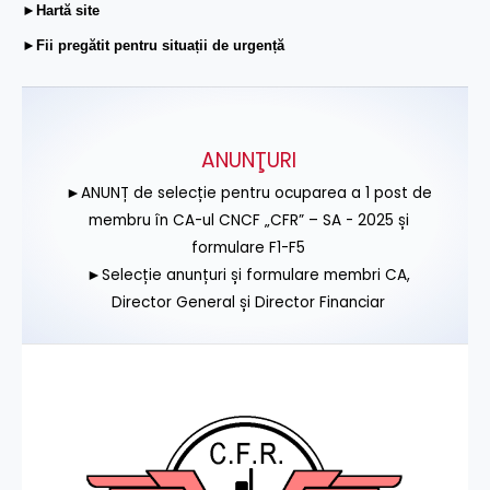
►Hartă site
►Fii pregătit pentru situații de urgență
ANUNŢURI
►ANUNȚ de selecție pentru ocuparea a 1 post de
membru în CA-ul CNCF „CFR” – SA - 2025 și
formulare F1-F5
►Selecție anunțuri și formulare membri CA,
Director General și Director Financiar