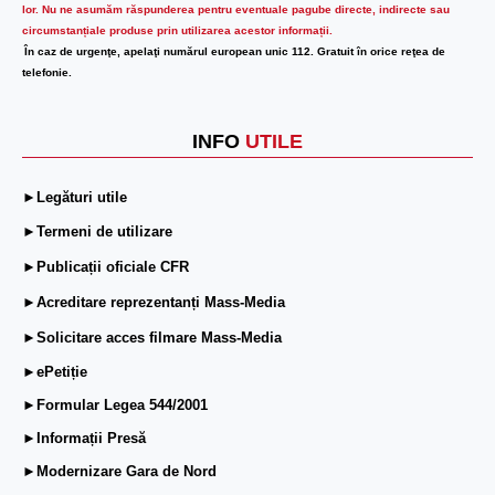
lor.
Nu ne asumăm răspunderea pentru eventuale pagube directe, indirecte sau
circumstanțiale produse prin utilizarea acestor informații.
În caz de urgenţe, apelaţi numărul european unic 112. Gratuit în orice reţea de
telefonie.
INFO
UTILE
►Legături utile
►Termeni de utilizare
►Publicații oficiale CFR
►Acreditare reprezentanți Mass-Media
►Solicitare acces filmare Mass-Media
►ePetiție
►Formular Legea 544/2001
►Informații Presă
►Modernizare Gara de Nord