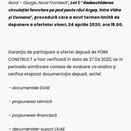
Nord – Giurgiu Nord Frontieră”
,
Lot 1: ˮRedeschiderea
circulației feroviare pe pod peste râul Argeș, între Vidra
și Comana
ˮ,
procedură care a avut
termen limită de
depunere a ofertelor vineri, 24 aprilie 2020, ora 15.00.
Garanția de participare a ofertei depusă de PORR
CONSTRUCT a fost verificată în data de 27.04.2020, iar în
perioada următoare comisia de evaluare va analiza și
verifica etapizat documentația depusă, astfel:
– documentele DUAE
– propunerea tehnică
– propunerea financiară
– decumentele-suport DUAE