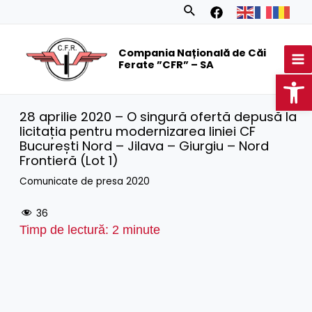
Skip
Search
to
MA
content
Compania Națională de Căi
M
Ferate ”CFR” – SA
Op
28 aprilie 2020 – O singură ofertă depusă la
licitația pentru modernizarea liniei CF
București Nord – Jilava – Giurgiu – Nord
Frontieră (Lot 1)
Comunicate de presa 2020
36
Timp de lectură:
2
minute