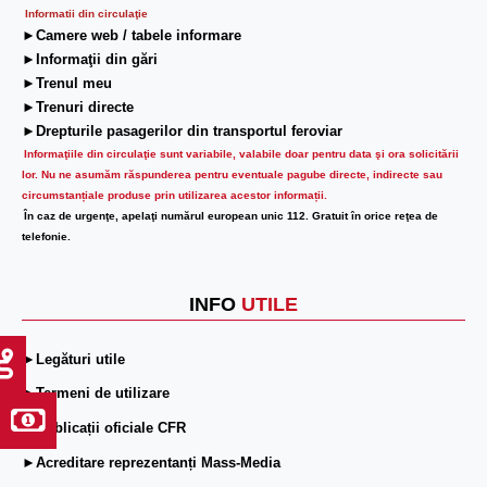
Informatii din circulaţie
►Camere web / tabele informare
►Informaţii din gări
►Trenul meu
►Trenuri directe
►Drepturile pasagerilor din transportul feroviar
Informaţiile din circulaţie sunt variabile, valabile doar pentru data şi ora solicitării
lor.
Nu ne asumăm răspunderea pentru eventuale pagube directe, indirecte sau
circumstanțiale produse prin utilizarea acestor informații.
În caz de urgenţe, apelaţi numărul european unic 112. Gratuit în orice reţea de
telefonie.
INFO
UTILE
►Legături utile
►Termeni de utilizare
►Publicații oficiale CFR
►Acreditare reprezentanți Mass-Media