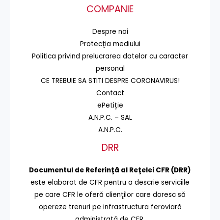
COMPANIE
Despre noi
Protecţia mediului
Politica privind prelucrarea datelor cu caracter
personal
CE TREBUIE SA STITI DESPRE CORONAVIRUS!
Contact
ePetiție
A.N.P.C. – SAL
A.N.P.C.
DRR
Documentul de Referinţă al Reţelei CFR (DRR)
este elaborat de CFR pentru a descrie serviciile
pe care CFR le oferă clienţilor care doresc să
opereze trenuri pe infrastructura feroviară
administrată de CFR.