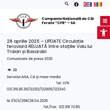
Skip
Search
to
MA
content
Compania Națională de Căi
M
Ferate ”CFR” – SA
Op
28 aprilie 2025 – UPDATE Circulație
feroviară RELUATĂ între stațiile Valu lui
Traian și Basarabi
Comunicate de presa 2025
38
Serviciul AGA, CA și mass-media
Tel. CFR:
021.319.95.39/122312/122905/122340
Nr.1/6/S/298/28.04.2025
Tel./Fax: 021.319.70.80