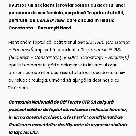
avut loc un accident feroviar soldat cu decesul unei
persoane de sex feminin, surprinsă în gabaritul căii,
pe firul II, de
trenul IR 1686
, care circulă în relația
Constanța – București Nord.
Menționăm faptul că, atât trenul
trenul IR 1686 (Constanța
– București),
implicat în accident, cât și
trenurile IR 1581
(București – Constanța)
și
R 11082 (Constanța – București)
,
oprite temporar în gările adiacente în intervalul orar
aferent cercetărilor desfășurate la locul accidentului, și-
au reluat circulația, urmând să ajungă la destinație cu
întârziere.
Compania Națională de Căi Ferate CFR SA asigură
publicul călător de faptul că, reluarea traficului feroviar,
în urma acestui accident, a fost strict condiționată de
finalizarea cercetărilor desfășurate de organele abilitate
la fața locului.