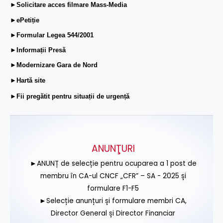
►Solicitare acces filmare Mass-Media
►ePetiție
►Formular Legea 544/2001
►Informații Presă
►Modernizare Gara de Nord
►Hartă site
►Fii pregătit pentru situații de urgență
ANUNŢURI
►ANUNȚ de selecție pentru ocuparea a 1 post de
membru în CA-ul CNCF „CFR” – SA - 2025 și
formulare F1-F5
►Selecție anunțuri și formulare membri CA,
Director General și Director Financiar