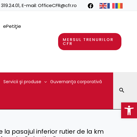
 319.24.01
, E-mail:
OfficeCFR@cfr.ro
ePetiţie
MERSUL TRENURILOR
CFR
Servicii şi produse
Guvernanţa corporativă
Searc
Op
la pasajul inferior rutier de la km