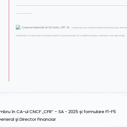
………………………………………………………………………………
…………..
Compania Naţională de Căi Ferate „CFR” SA
– companie care administrează infrastructura feroviară 
mărfurilor şi a bunurilor în interiorul ţării şi peste graniţă, în condiţii ecologice, eficiente şi de siguranţă
.
ru în CA-ul CNCF „CFR” – SA - 2025 și formulare F1-F5
neral și Director Financiar