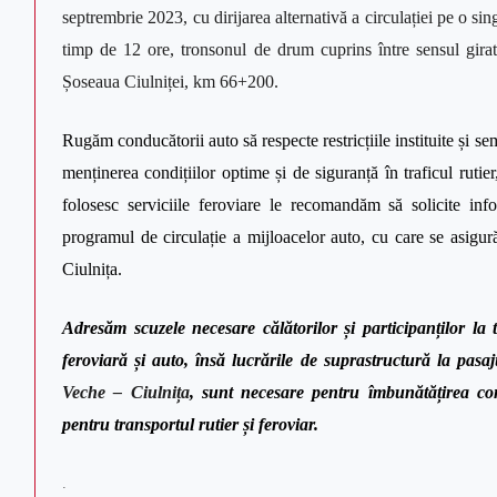
septrembrie 2023, cu dirijarea alternativă a circulației pe o s
timp de 12 ore, tronsonul de drum cuprins între sensul gira
Șoseaua Ciulniței, km 66+200.
Rugăm conducătorii auto
să respecte
restricțiile instituite și
menținerea condițiilor optime și de siguranță în traficul rutier
folosesc serviciile feroviare le recomandăm să solicite inf
p
rogramul de circulație a mijloacelor auto, cu care se asigur
Ciulnița.
Adresăm scuzele necesare călătorilor și participanților la t
feroviară și auto, însă lucrările de suprastructură la pas
Veche – Ciulnița
, sunt necesare pentru îmbunătățirea cond
pentru transportul rutier și feroviar.
.