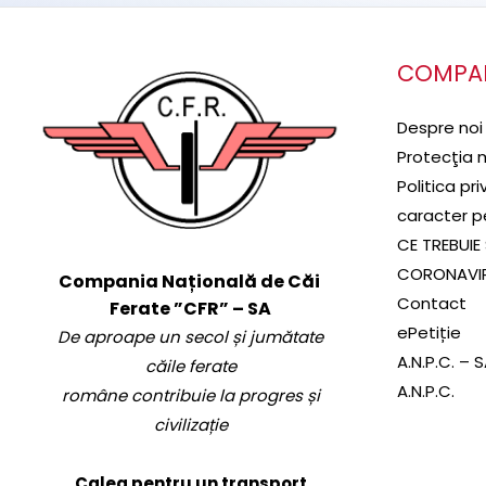
COMPA
Despre noi
Protecţia 
Politica pr
caracter p
CE TREBUIE 
CORONAVI
Compania Națională de Căi
Contact
Ferate ”CFR” – SA
ePetiție
De aproape un secol și jumătate
A.N.P.C. – 
căile ferate
A.N.P.C.
române contribuie la progres și
civilizație
Calea pentru un transport