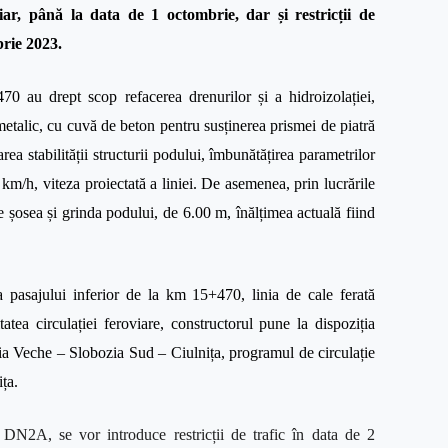
iar, până la data de 1 octombrie, dar și restricții de
brie 2023.
70 au drept scop refacerea drenurilor și a hidroizolației,
 metalic, cu cuvă de beton pentru susținerea prismei de piatră
rarea
stabilității structurii podului, îmbunătățirea parametrilor
0 km/h, viteza proiectată a liniei.
De asemenea, prin lucrările
re șosea și grinda podului, de 6.00 m, înălțimea actuală fiind
 a pasajului inferior de la km
15+470,
linia de cale ferată
atea circulației feroviare, constructorul pune la dispoziția
zia Veche – Slobozia Sud – Ciulnița, p
rogramul de circulație
ița.
 DN2A, se vor introduce restricții de trafic în data de 2