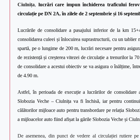
Ciulnița
,
lucrări care impun închiderea traficului ferov
circulație pe DN 2A, în zilele de 2 septembrie și 16 septem
Lucrările de consolidare a pasajului inferior de la km 15+4
consolidarea culeei și înlocuirea suprastructurii, cu un tablier
spartă, pe o lungime de 200 m, lucrări necesare pentru asigu
de rezistență și creșterea
vitezei de circulație a trenurilor la 7
de consolidare a acestui obiectiv
se va asigura o înălțime, înt
de 4.90 m.
Astfel, în perioada de execuție a lucrărilor de consolidare
Slobozia Veche – Ciulnița va fi închisă, iar pentru continuit
călătorilor mijloace auto pentru transbordare pe relația Slobo
a mijloacelor auto fiind afișat la gările Slobozia Veche și Ciuln
De asemenea, din punct de vedere al circulației rutiere pe