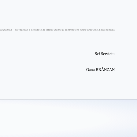
……………………………………………………………………………
publică – desfăşoară o activitate de interes public şi contribuie la libera circulaţie a persoanelor,
Şef Serviciu
Oana BRÂNZAN