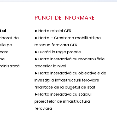
PUNCT DE INFORMARE
 al
►Harta rețelei CFR
aborat de
►Harta – Cresterea mobilitatii pe
iile pe
reteaua feroviara CFR
 care
►Lucrări în regie proprie
 pe
►Harta interactivă cu modernizările
dministrată
trecerilor la nivel
►Harta interactivă cu obiectivele de
investiții a infrastructurii feroviare
finanțate de la bugetul de stat
►Harta interactivă cu stadiul
proiectelor de infrastructură
feroviară