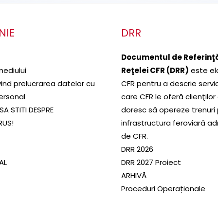
NIE
DRR
Documentul de Referinţă
mediului
Reţelei CFR (DRR)
este el
ivind prelucrarea datelor cu
CFR pentru a descrie servic
ersonal
care CFR le oferă clienţilor
SA STITI DESPRE
doresc să opereze trenuri
RUS!
infrastructura feroviară a
de CFR.
DRR 2026
SAL
DRR 2027 Proiect
ARHIVĂ
Proceduri Operaționale