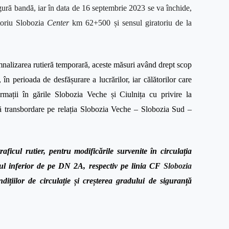
ingură bandă, iar în data de 16 septembrie 2023 se va închide,
toriu Slobozia
Center
km 62+500 și sensul giratoriu de la
 semnalizarea rutieră temporară, aceste măsuri având drept scop
, în perioada de desfășurare a lucrărilor, iar călătorilor care
ormații în gările
Slobozia Veche și Ciulnița cu privire la
ă transbordare
pe relația Slobozia Veche – Slobozia Sud –
raficul rutier, pentru modificările survenite în circulația
ajul inferior de pe DN 2A, respectiv pe linia CF
Slobozia
ițiilor de circulație și creșterea gradului de siguranță