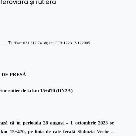
 feroviară și rutieră
……T
el/Fax: 021.317.74.38; int CFR:122312/122905
 DE PRESĂ
ior rutier
de la km 15+470 (DN2A)
ză că în perioada 28 august – 1 octombrie 2023 se
la km
15+470, pe
linia de cale ferată
Slobozia Veche –