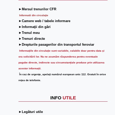
►Mersul trenurilor CFR
Informatii din circulaţie
►Camere web / tabele informare
►Informaţii din gări
►Trenul meu
►Trenuri directe
►Drepturile pasagerilor din transportul feroviar
Informaţiile din circulaţie sunt variabile, valabile doar pentru data şi
ora solicitării lor.
Nu ne asumăm răspunderea pentru eventuale
pagube directe, indirecte sau circumstanțiale produse prin utilizarea
acestor informații.
În caz de urgenţe, apelaţi numărul european unic 112. Gratuit în orice
reţea de telefonie.
INFO
UTILE
►Legături utile