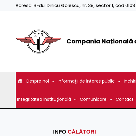
Skip
Adresă:
B-dul Dinicu Golescu, nr. 38, sector 1, cod 01
to
content
Compania Națională d
Despre noi
Informaţii de interes public
Inchir
Integritatea instituțională
Comunicare
Contact
INFO
CĂLĂTORI