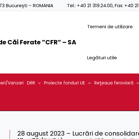
0873 București – ROMANIA
Tel.:
+40 21 319.24.00
, Fax:
+40 21
Termeni de utilizare
e Căi Ferate ”CFR” – SA
Legături utile
ieri/Vanzari
DRR
Proiecte fonduri UE
Reţeaua feroviară
28 august 2023 – Lucrări de consolidare 