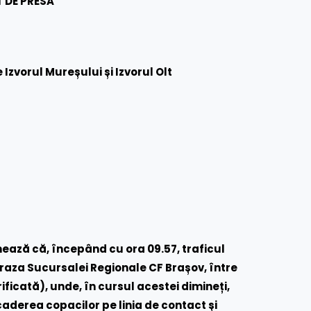
 DE PRESĂ
 Izvorul Mureșului și Izvorul Olt
ază că, începând cu ora 09.57, traficul
e raza Sucursalei Regionale CF Brașov, între
rificată), unde, în cursul acestei dimineți,
derea copacilor pe linia de contact și