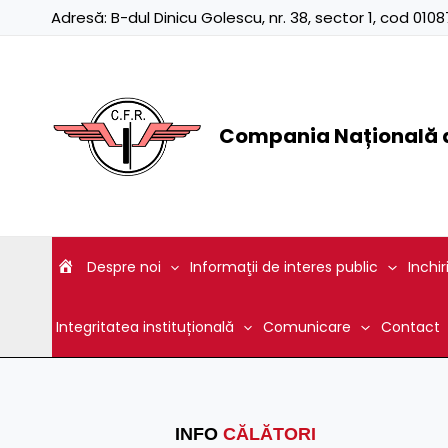
Skip
Adresă:
B-dul Dinicu Golescu, nr. 38, sector 1, cod 01
to
content
Compania Națională d
Despre noi
Informaţii de interes public
Inchir
Integritatea instituțională
Comunicare
Contact
INFO
CĂLĂTORI