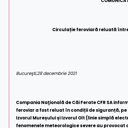
COMUNICAT
Circulație feroviară reluată între
Bucureşti,28 decembrie 2021
Compania Naţională de Căi Ferate CFR SA informe
feroviar a fost reluat în condiții de siguranță, p
Izvorul Mureșului și Izvorul Olt (linie simplă elect
fenomenele meteorologice severe au provocat ca