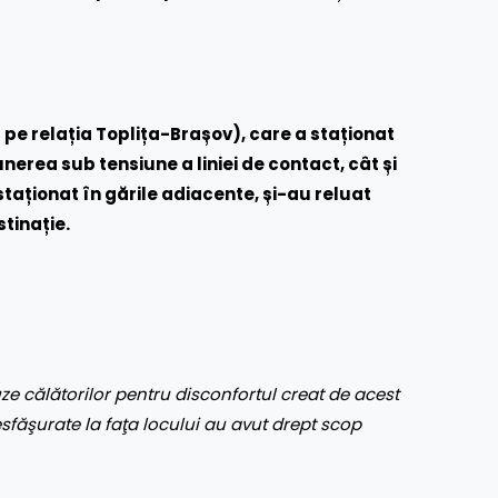
 pe relația Toplița-Brașov), care a staționat
unerea sub tensiune a liniei de contact, cât și
staționat în gările adiacente, și-au reluat
tinație.
e călătorilor pentru disconfortul creat de acest
desfăşurate la faţa locului au avut drept scop