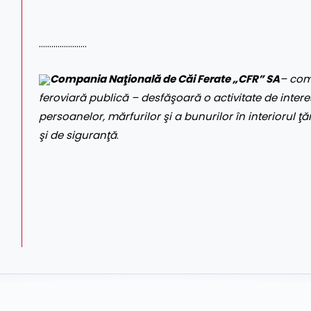
…………………..
Compania Naţională de Căi Ferate „CFR” SA
– com
feroviară publică – desfăşoară o activitate de interes
persoanelor, mărfurilor şi a bunurilor în interiorul ţăr
şi de siguranţă
.