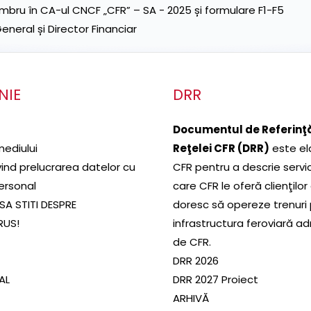
ru în CA-ul CNCF „CFR” – SA - 2025 și formulare F1-F5
neral și Director Financiar
NIE
DRR
Documentul de Referinţă
mediului
Reţelei CFR (DRR)
este el
ivind prelucrarea datelor cu
CFR pentru a descrie servic
ersonal
care CFR le oferă clienţilor
SA STITI DESPRE
doresc să opereze trenuri
RUS!
infrastructura feroviară a
de CFR.
DRR 2026
SAL
DRR 2027 Proiect
ARHIVĂ