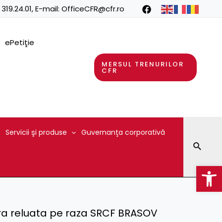
 319.24.01
, E-mail:
OfficeCFR@cfr.ro
ePetiţie
MERSUL TRENURILOR
CFR
Servicii şi produse
Guvernanţa corporativă
Searc
Op
ara reluata pe raza SRCF BRASOV