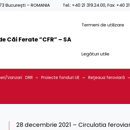
0873 București – ROMANIA
Tel.:
+40 21 319.24.00
, Fax:
+40 21
Termeni de utilizare
e Căi Ferate ”CFR” – SA
Legături utile
ieri/Vanzari
DRR
Proiecte fonduri UE
Reţeaua feroviară
28 decembrie 2021 – Circulatia ferovi