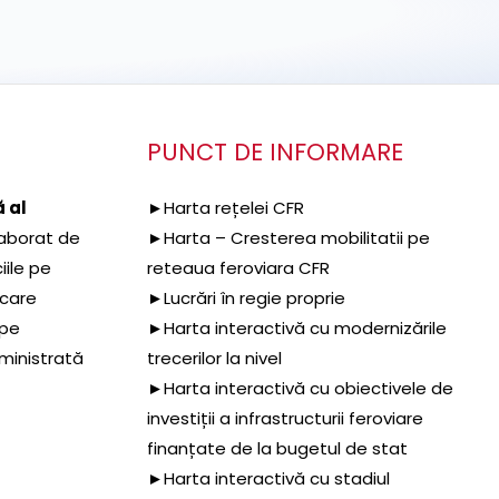
PUNCT DE INFORMARE
 al
►Harta rețelei CFR
aborat de
►Harta – Cresterea mobilitatii pe
iile pe
reteaua feroviara CFR
 care
►Lucrări în regie proprie
 pe
►Harta interactivă cu modernizările
dministrată
trecerilor la nivel
►Harta interactivă cu obiectivele de
investiții a infrastructurii feroviare
finanțate de la bugetul de stat
►Harta interactivă cu stadiul