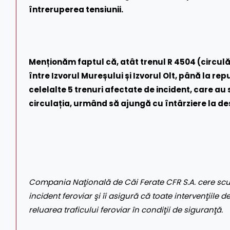
întreruperea tensiunii.
Menționăm faptul că, atât trenul R 4504 (circulă
între Izvorul Mureșului și Izvorul Olt, până la rep
celelalte 5 trenuri afectate de incident, care au 
circulația, urmând să ajungă cu întârziere la des
Compania Naţională de Căi Ferate CFR S.A. cere scuz
incident feroviar şi îi asigură că toate intervenţiile 
reluarea traficului feroviar în condiţii de siguranţă.