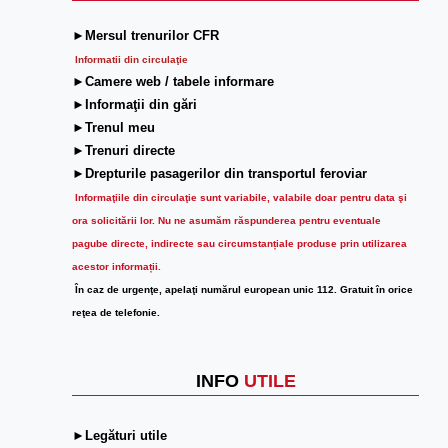
►Mersul trenurilor CFR
Informatii din circulaţie
►Camere web / tabele informare
►Informaţii din gări
►Trenul meu
►Trenuri directe
►Drepturile pasagerilor din transportul feroviar
Informaţiile din circulaţie sunt variabile, valabile doar pentru data şi
ora solicitării lor.
Nu ne asumăm răspunderea pentru eventuale
pagube directe, indirecte sau circumstanțiale produse prin utilizarea
acestor informații.
În caz de urgenţe, apelaţi numărul european unic 112. Gratuit în orice
reţea de telefonie.
INFO
UTILE
►Legături utile