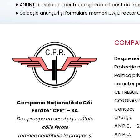
►ANUNȚ de selecție pentru ocuparea a 1 post de memb
►Selecție anunțuri și formulare membri CA, Director Ge
COMPA
Despre noi
Protecţia 
Politica pr
caracter p
CE TREBUIE 
CORONAVI
Compania Națională de Căi
Contact
Ferate ”CFR” – SA
ePetiție
De aproape un secol și jumătate
A.N.P.C. – 
căile ferate
A.N.P.C.
române contribuie la progres și