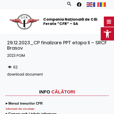
Skip
Search
to
MA
content
Compania Națională de Căi
M
Ferate ”CFR” – SA
Op
29.12.2023_CP finalizare PPT etapa II – SRCF
Brasov
2023 POIM
62
download document
INFO
CĂLĂTORI
►Mersul trenurilor CFR
Informatii din circulaţie