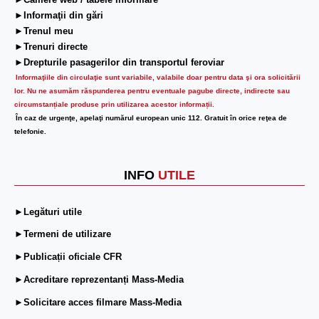
►Camere web / tabele informare
►Informaţii din gări
►Trenul meu
►Trenuri directe
►Drepturile pasagerilor din transportul feroviar
Informaţiile din circulaţie sunt variabile, valabile doar pentru data şi ora solicitării
lor.
Nu ne asumăm răspunderea pentru eventuale pagube directe, indirecte sau
circumstanțiale produse prin utilizarea acestor informații.
În caz de urgenţe, apelaţi numărul european unic 112. Gratuit în orice reţea de
telefonie.
INFO
UTILE
►Legături utile
►Termeni de utilizare
►Publicații oficiale CFR
►Acreditare reprezentanți Mass-Media
►Solicitare acces filmare Mass-Media