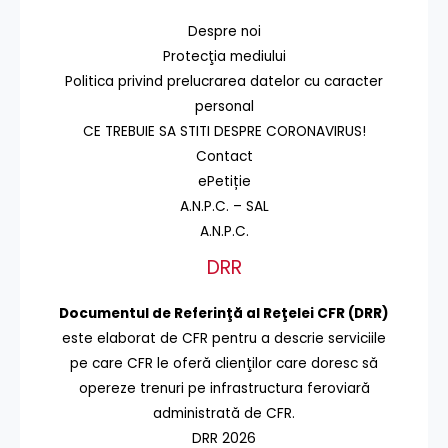
Despre noi
Protecţia mediului
Politica privind prelucrarea datelor cu caracter
personal
CE TREBUIE SA STITI DESPRE CORONAVIRUS!
Contact
ePetiție
A.N.P.C. – SAL
A.N.P.C.
DRR
Documentul de Referinţă al Reţelei CFR (DRR)
este elaborat de CFR pentru a descrie serviciile
pe care CFR le oferă clienţilor care doresc să
opereze trenuri pe infrastructura feroviară
administrată de CFR.
DRR 2026