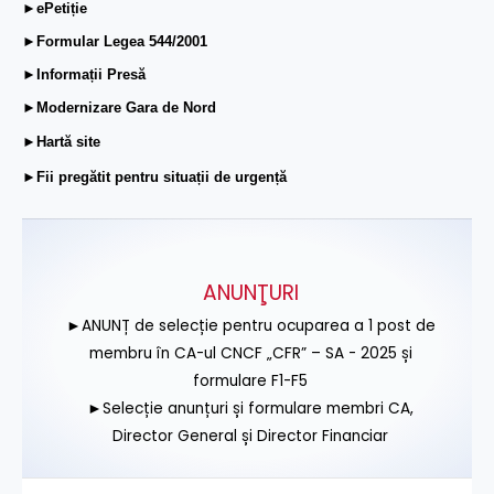
►ePetiție
►Formular Legea 544/2001
►Informații Presă
►Modernizare Gara de Nord
►Hartă site
►Fii pregătit pentru situații de urgență
ANUNŢURI
►ANUNȚ de selecție pentru ocuparea a 1 post de
membru în CA-ul CNCF „CFR” – SA - 2025 și
formulare F1-F5
►Selecție anunțuri și formulare membri CA,
Director General și Director Financiar