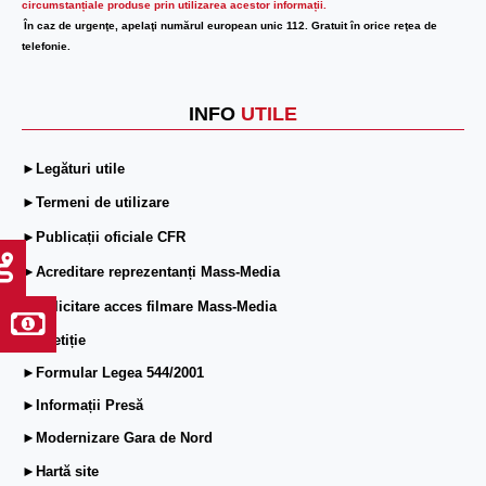
circumstanțiale produse prin utilizarea acestor informații.
În caz de urgenţe, apelaţi numărul european unic 112. Gratuit în orice reţea de
telefonie.
INFO
UTILE
►Legături utile
►Termeni de utilizare
►Publicații oficiale CFR
►Acreditare reprezentanți Mass-Media
►Solicitare acces filmare Mass-Media
►ePetiție
►Formular Legea 544/2001
►Informații Presă
►Modernizare Gara de Nord
►Hartă site