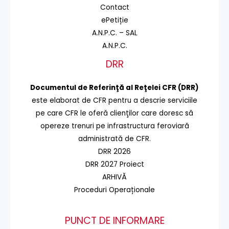
Contact
ePetiție
A.N.P.C. – SAL
A.N.P.C.
DRR
Documentul de Referinţă al Reţelei CFR (DRR)
este elaborat de CFR pentru a descrie serviciile
pe care CFR le oferă clienţilor care doresc să
opereze trenuri pe infrastructura feroviară
administrată de CFR.
DRR 2026
DRR 2027 Proiect
ARHIVĂ
Proceduri Operaționale
PUNCT DE INFORMARE