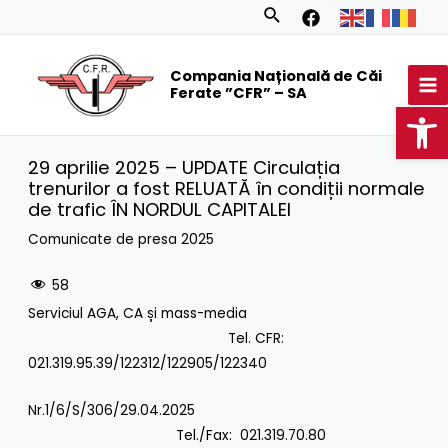
Skip
Search
to
MA
content
Compania Națională de Căi
M
Ferate ”CFR” – SA
Op
29 aprilie 2025 – UPDATE Circulația
trenurilor a fost RELUATĂ în condiții normale
de trafic ÎN NORDUL CAPITALEI
Comunicate de presa 2025
58
Serviciul AGA, CA și mass-media
Tel. CFR:
021.319.95.39/122312/122905/122340
Nr.1/6/S/306/29.04.2025
Tel./Fax: 021.319.70.80