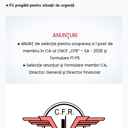
►Fii pregătit pentru situații de urgență
ANUNŢURI
►ANUNȚ de selecție pentru ocuparea a 1 post de
membru în CA-ul CNCF „CFR” – SA - 2025 și
formulare F1-F5
►Selecție anunțuri și formulare membri CA,
Director General și Director Financiar