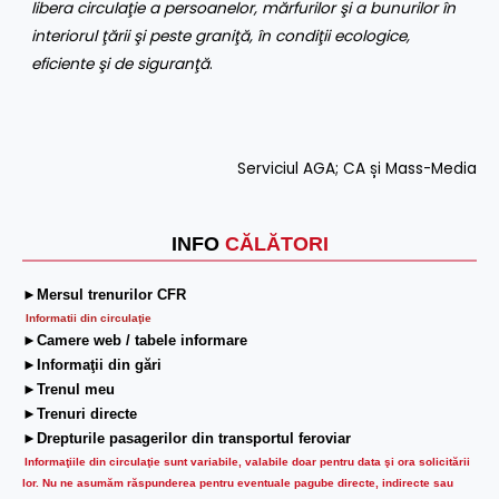
libera circulaţie a persoanelor, mărfurilor şi a bunurilor în
interiorul ţării şi peste graniţă, în condiţii ecologice,
eficiente şi de siguranţă
.
Serviciul AGA; CA și Mass-Media
INFO
CĂLĂTORI
►Mersul trenurilor CFR
Informatii din circulaţie
►Camere web / tabele informare
►Informaţii din gări
►Trenul meu
►Trenuri directe
►Drepturile pasagerilor din transportul feroviar
Informaţiile din circulaţie sunt variabile, valabile doar pentru data şi ora solicitării
lor.
Nu ne asumăm răspunderea pentru eventuale pagube directe, indirecte sau