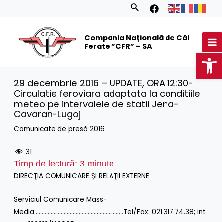
Skip
Search
to
MA
content
Compania Națională de Căi
M
Ferate ”CFR” – SA
Op
29 decembrie 2016 – UPDATE, ORA 12:30-
Circulatie feroviara adaptata la conditiile
meteo pe intervalele de statii Jena-
Cavaran-Lugoj
Comunicate de presă 2016
31
Timp de lectură:
3
minute
DIRECŢIA COMUNICARE ŞI RELAŢII EXTERNE
Serviciul Comunicare Mass-
Media……………………………………………………Tel/Fax: 021.317.74.38; int