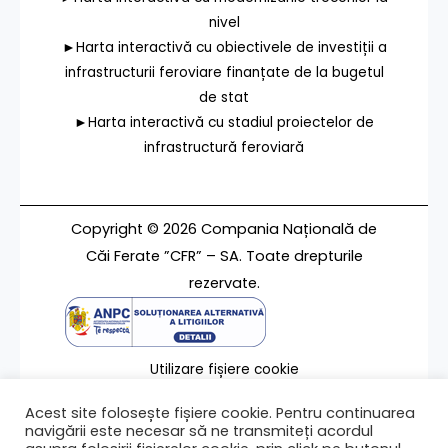
nivel
►Harta interactivă cu obiectivele de investiții a
infrastructurii feroviare finanțate de la bugetul
de stat
►Harta interactivă cu stadiul proiectelor de
infrastructură feroviară
Copyright © 2026 Compania Națională de
Căi Ferate ”CFR” – SA. Toate drepturile
rezervate.
Utilizare fișiere cookie
Termeni de utilizare
Acest site folosește fișiere cookie. Pentru continuarea
Contact
navigării este necesar să ne transmiteți acordul