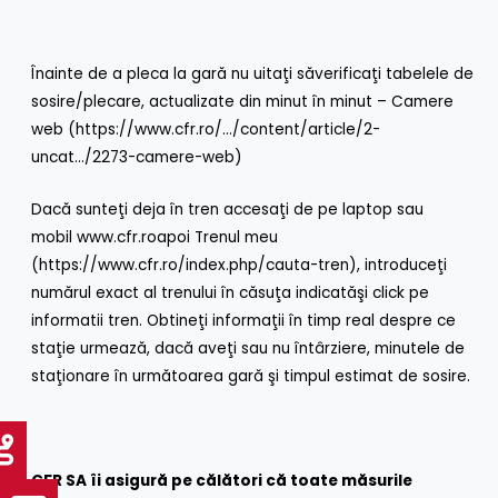
Înainte de a pleca la gară nu uitaţi săverificaţi tabelele de
sosire/plecare, actualizate din minut în minut – Camere
web (
https://www.cfr.ro/…/content/article/2-
uncat…/2273-camere-web
)
Dacă sunteţi deja în tren accesaţi de pe laptop sau
mobil
www.cfr.ro
apoi Trenul meu
(
https://www.cfr.ro/index.php/cauta-tren
), introduceţi
numărul exact al trenului în căsuţa indicatăşi click pe
informatii tren. Obtineţi informaţii în timp real despre ce
staţie urmează, dacă aveţi sau nu întârziere, minutele de
staţionare în următoarea gară şi timpul estimat de sosire.
CFR SA îi asigură pe călători că toate măsurile