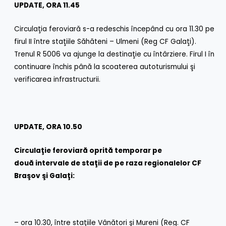
UPDATE, ORA 11.45
Circulaţia feroviară s-a redeschis începând cu ora 11.30 pe
firul II între staţiile Săhăteni – Ulmeni (Reg CF Galaţi).
Trenul R 5006 va ajunge la destinaţie cu întârziere. Firul I în
continuare închis până la scoaterea autoturismului şi
verificarea infrastructurii.
UPDATE, ORA 10.50
Circula
ţ
ie feroviar
ă
oprit
ă
temporar pe
dou
ă
intervale de sta
ţ
ii de pe raza regionalelor CF
Bra
ş
ov
ş
i Gala
ţ
i:
– ora 10.30, între staţiile Vânători şi Mureni (Reg. CF