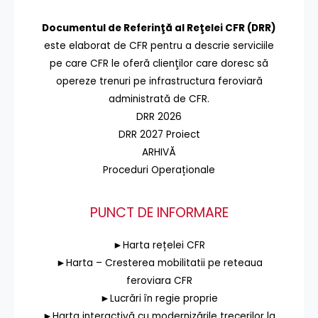
Documentul de Referinţă al Reţelei CFR (DRR)
este elaborat de CFR pentru a descrie serviciile
pe care CFR le oferă clienţilor care doresc să
opereze trenuri pe infrastructura feroviară
administrată de CFR.
DRR 2026
DRR 2027 Proiect
ARHIVĂ
Proceduri Operaționale
PUNCT DE INFORMARE
►Harta rețelei CFR
►Harta – Cresterea mobilitatii pe reteaua
feroviara CFR
►Lucrări în regie proprie
►Harta interactivă cu modernizările trecerilor la