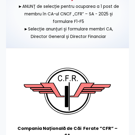
►ANUNȚ de selecție pentru ocuparea a 1 post de
membru în CA-ul CNCF „CFR” – SA - 2025 și
formulare F1-F5
►Selecție anunțuri și formulare membri CA,
Director General și Director Financiar
Compania Națională de Căi Ferate ”CFR” –