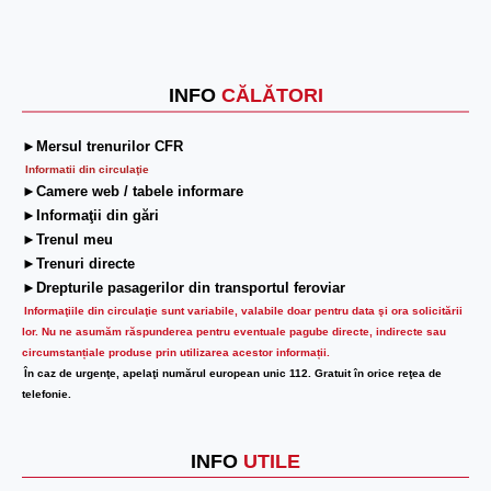
INFO
CĂLĂTORI
►Mersul trenurilor CFR
Informatii din circulaţie
►Camere web / tabele informare
►Informaţii din gări
►Trenul meu
►Trenuri directe
►Drepturile pasagerilor din transportul feroviar
Informaţiile din circulaţie sunt variabile, valabile doar pentru data şi ora solicitării
lor.
Nu ne asumăm răspunderea pentru eventuale pagube directe, indirecte sau
circumstanțiale produse prin utilizarea acestor informații.
În caz de urgenţe, apelaţi numărul european unic 112. Gratuit în orice reţea de
telefonie.
INFO
UTILE