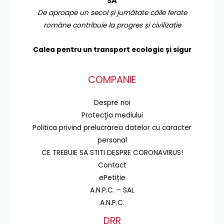
SA
De aproape un secol și jumătate căile ferate
române contribuie la progres și civilizație
Calea pentru un transport
ecologic și sigur
COMPANIE
Despre noi
Protecţia mediului
Politica privind prelucrarea datelor cu caracter
personal
CE TREBUIE SA STITI DESPRE CORONAVIRUS!
Contact
ePetiție
A.N.P.C. – SAL
A.N.P.C.
DRR