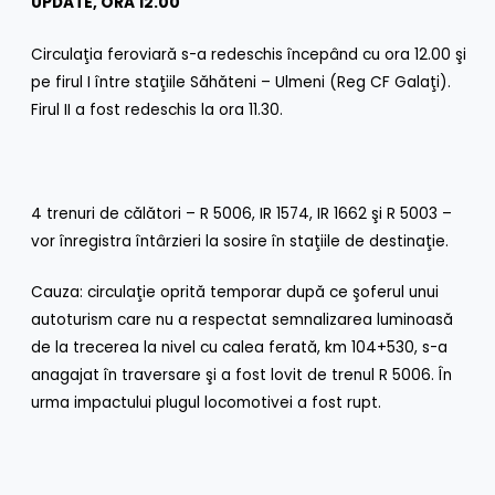
UPDATE, ORA 12.00
Circulaţia feroviară s-a redeschis începând cu ora 12.00 şi
pe firul I între staţiile Săhăteni – Ulmeni (Reg CF Galaţi).
Firul II a fost redeschis la ora 11.30.
4 trenuri de călători – R 5006, IR 1574, IR 1662 şi R 5003 –
vor înregistra întârzieri la sosire în staţiile de destinaţie.
Cauza: circulaţie oprită temporar după ce şoferul unui
autoturism care nu a respectat semnalizarea luminoasă
de la trecerea la nivel cu calea ferată, km 104+530, s-a
anagajat în traversare şi a fost lovit de trenul R 5006. În
urma impactului plugul locomotivei a fost rupt.