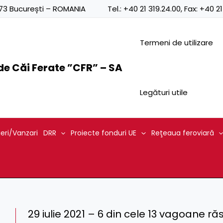
0873 București – ROMANIA
Tel.:
+40 21 319.24.00
, Fax:
+40 21
Termeni de utilizare
e Căi Ferate ”CFR” – SA
Legături utile
ieri/Vanzari
DRR
Proiecte fonduri UE
Reţeaua feroviară
29 iulie 2021 – 6 din cele 13 vagoane răs