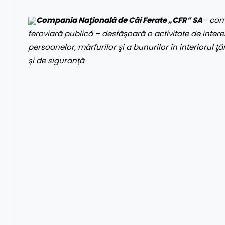
Compania Naţională de Căi Ferate „CFR” SA
– com
feroviară publică – desfăşoară o activitate de interes
persoanelor, mărfurilor şi a bunurilor în interiorul ţăr
şi de siguranţă
.