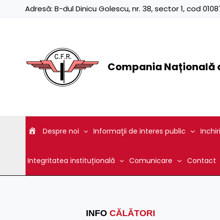
Skip
Adresă:
B-dul Dinicu Golescu, nr. 38, sector 1, cod 01
to
content
Compania Națională d
Despre noi
Informaţii de interes public
Inchir
Integritatea instituțională
Comunicare
Contact
INFO
CĂLĂTORI