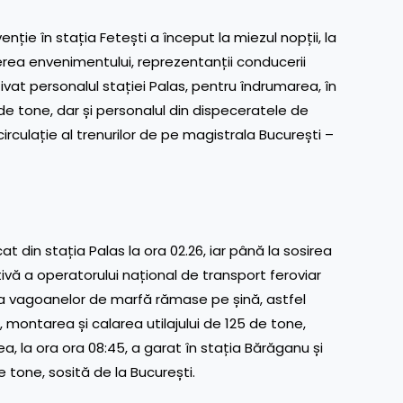
ție în stația Fetești a început la miezul nopții, la
cerea envenimentului, reprezentanții conducerii
at personalul stației Palas, pentru îndrumarea, în
 de tone, dar și personalul din dispeceratele de
circulație al trenurilor de pe magistrala București –
t din stația Palas la ora 02.26, iar până la sosirea
ivă a operatorului național de transport feroviar
 a vagoanelor de marfă rămase pe șină, astfel
montarea și calarea utilajului de 125 de tone,
a, la ora ora 08:45, a garat în stația Bărăganu și
tone, sosită de la București.