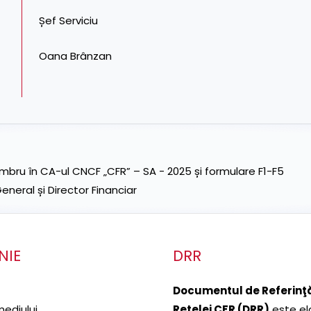
Șef Serviciu
Oana Brânzan
ru în CA-ul CNCF „CFR” – SA - 2025 și formulare F1-F5
neral și Director Financiar
NIE
DRR
Documentul de Referinţă
mediului
Reţelei CFR (DRR)
este el