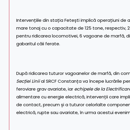
Intervențiile din stația Fetești implică operațiuni d
mare tonaj cu o capacitate de 125 tone, respectiv,
pentru ridicarea locomotivei, 6 vagoane de marfă, din
gabaritul căii ferate.
După ridicarea tuturor vagoanelor de marfă, din com
Secției Linii
al SRCF Constanța va începe lucrările pent
feroviare grav avariate, iar
echipele de la Electrificar
alimentare cu energie electrică, intervenții care implic
de contact, precum și a tuturor celorlalte componen
electrică, rupte sau avariate, în urma acestui evenim