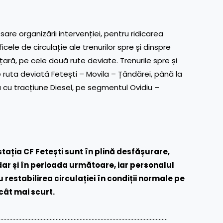
re organizării intervenției, pentru ridicarea
cele de circulație ale trenurilor spre și dinspre
 țară, pe cele două rute deviate. Trenurile spre și
pe ruta deviată Fetești – Movila – Țăndărei, până la
a cu tracțiune Diesel, pe segmentul Ovidiu –
 stația CF Fetești sunt în plină desfășurare,
 dar și în perioada următoare, iar personalul
restabilirea circulației în condiții normale pe
cât mai scurt.
……………………………………………………………………………………………………