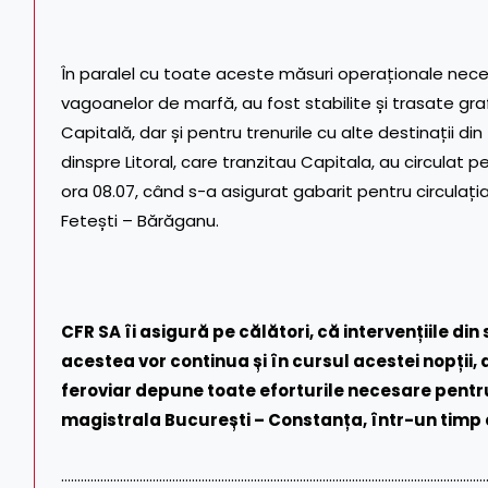
În paralel cu toate aceste măsuri operaționale necesa
vagoanelor de marfă, au fost stabilite și trasate grafi
Capitală, dar și pentru trenurile cu alte destinații din
dinspre Litoral, care tranzitau Capitala, au circulat 
ora 08.07, când s-a asigurat gabarit pentru circulați
Fetești – Bărăganu.
CFR SA îi asigură pe călători, că intervențiile din
acestea vor continua și în cursul acestei nopții,
feroviar depune toate eforturile necesare pentru 
magistrala București – Constanța, într-un timp 
…………………………………………………………………………………………………………………