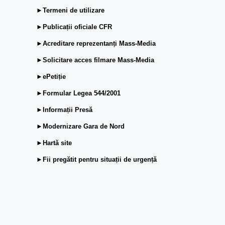
►Termeni de utilizare
►Publicații oficiale CFR
►Acreditare reprezentanți Mass-Media
►Solicitare acces filmare Mass-Media
►ePetiție
►Formular Legea 544/2001
►Informații Presă
►Modernizare Gara de Nord
►Hartă site
►Fii pregătit pentru situații de urgență