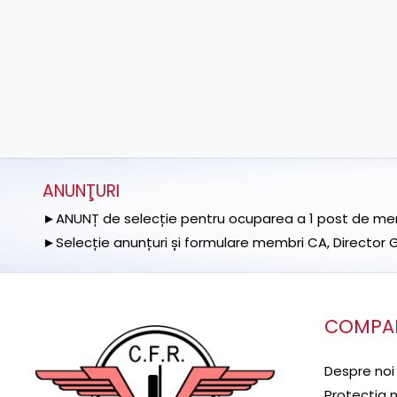
ANUNŢURI
►ANUNȚ de selecție pentru ocuparea a 1 post de memb
►Selecție anunțuri și formulare membri CA, Director Ge
COMPA
Despre noi
Protecţia 