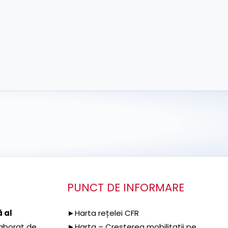
PUNCT DE INFORMARE
 al
►Harta rețelei CFR
aborat de
►Harta – Cresterea mobilitatii pe