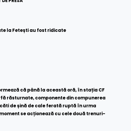
 DE PRESĂ
e la Fetești au fost ridicate
rmează că până la această oră, în stația CF
 marfă răsturnate, componente din compunerea
căti de șină de cale ferată ruptă în urma
st moment se acționează cu cele două trenuri-