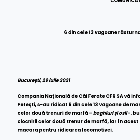
COMUNICAT
6 din cele 13 vagoane răsturnat
București, 29 iulie 2021
Compania Naţională de Căi Ferate CFR SA vă info
Fetești, s-au ridicat 6 din cele 13 vagoane de
celor două trenuri de marfă –
boghiuri și osii
-, bu
ciocnirii celor două trenur de marfă, iar în ace
macara pentru ridicarea locomotivei.