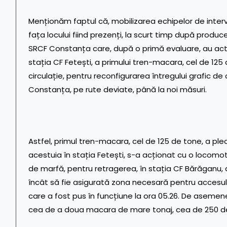
Menționăm faptul că, mobilizarea echipelor de interven
fața locului fiind prezenți, la scurt timp după produ
SRCF Constanța care, după o primă evaluare, au activ
stația CF Fetești, a primului tren-macara, cel de 125
circulație, pentru reconfigurarea întregului grafic de 
Constanța, pe rute deviate, până la noi măsuri.
Astfel, primul tren-macara, cel de 125 de tone, a pleca
acestuia în stația Fetești, s-a acționat cu o locomot
de marfă, pentru retragerea, în stația CF Bărăganu,
încât să fie asigurată zona necesară pentru accesul, 
care a fost pus în funcțiune la ora 05.26. De asemene
cea de a doua macara de mare tonaj, cea de 250 de 