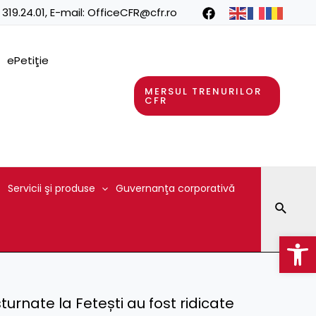
 319.24.01
, E-mail:
OfficeCFR@cfr.ro
ePetiţie
MERSUL TRENURILOR
CFR
Servicii şi produse
Guvernanţa corporativă
Searc
Op
turnate la Fetești au fost ridicate