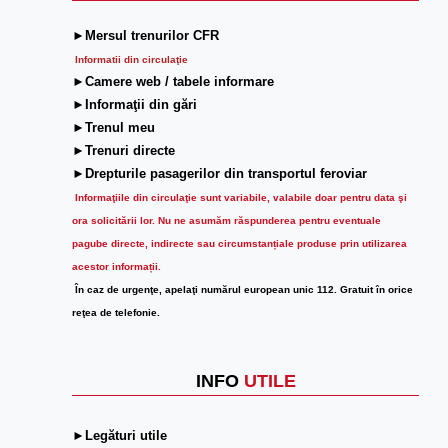
►Mersul trenurilor CFR
Informatii din circulaţie
►Camere web / tabele informare
►Informaţii din gări
►Trenul meu
►Trenuri directe
►Drepturile pasagerilor din transportul feroviar
Informaţiile din circulaţie sunt variabile, valabile doar pentru data şi
ora solicitării lor.
Nu ne asumăm răspunderea pentru eventuale
pagube directe, indirecte sau circumstanțiale produse prin utilizarea
acestor informații.
În caz de urgenţe, apelaţi numărul european unic 112. Gratuit în orice
reţea de telefonie.
INFO
UTILE
►Legături utile