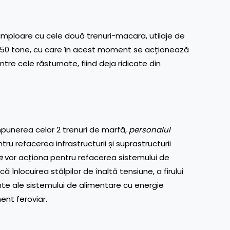
e amploare cu cele două trenuri-macara, utilaje de
 250 tone, cu care în acest moment se acționează
tre cele răsturnate, fiind deja ridicate din
punerea celor 2 trenuri de marfă,
personalul
ru refacerea infrastructurii și suprastructurii
e
vor acționa pentru refacerea sistemului de
ă înlocuirea stâlpilor de înaltă tensiune, a firului
te ale sistemului de alimentare cu energie
ent feroviar.