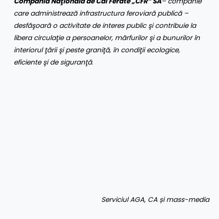
Compania Naţională de Căi Ferate „CFR” SA
– companie
care administrează infrastructura feroviară publică –
desfăşoară o activitate de interes public şi contribuie la
libera circulaţie a persoanelor, mărfurilor şi a bunurilor în
interiorul ţării şi peste graniţă, în condiţii ecologice,
eficiente şi de siguranţă
.
Serviciul AGA, CA și mass-media