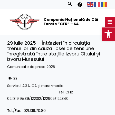
Skip
Search
to
MA
content
Compania Națională de Căi
M
Ferate ”CFR” – SA
Op
29 iulie 2025 – Întârzieri în circulaţia
trenurilor din cauza lipsei de tensiune
înregistrată între stațiile Izvoru Oltului și
Izvoru Mureșului
Comunicate de presa 2025
33
Serviciul AGA, CA și mass-media
Tel. CFR:
021.319.95.39/122312/122905/122340
Tel./Fax: 021.319.70.80