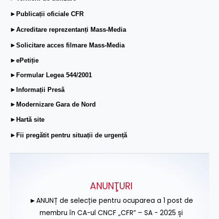
►Publicații oficiale CFR
►Acreditare reprezentanți Mass-Media
►Solicitare acces filmare Mass-Media
►ePetiție
►Formular Legea 544/2001
►Informații Presă
►Modernizare Gara de Nord
►Hartă site
►Fii pregătit pentru situații de urgență
ANUNŢURI
►ANUNȚ de selecție pentru ocuparea a 1 post de
membru în CA-ul CNCF „CFR” – SA - 2025 și