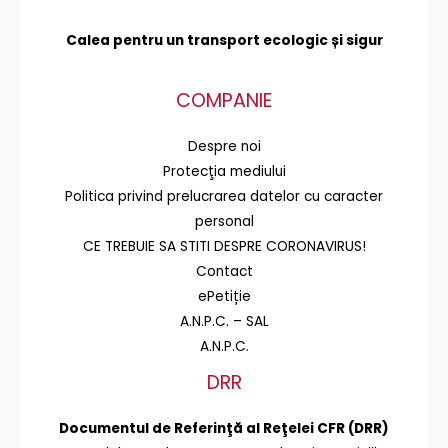
Calea pentru un transport
ecologic și sigur
COMPANIE
Despre noi
Protecţia mediului
Politica privind prelucrarea datelor cu caracter
personal
CE TREBUIE SA STITI DESPRE CORONAVIRUS!
Contact
ePetiție
A.N.P.C. – SAL
A.N.P.C.
DRR
Documentul de Referinţă al Reţelei CFR (DRR)