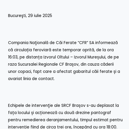
Bucureşti, 29 iulie 2025
Compania Naţională de Căi Ferate “CFR” SA informează
că circulația feroviară este temporar oprită, de la ora
16:03, pe distanța Izvorul Oltului – Izvorul Mureșului, de pe
raza Sucursalei Regionale CF Brașov, din cauza căderii
unor copaci, fapt care a afectat gabaritul căii ferate și a
avariat linia de contact.
Echipele de intervenţie ale SRCF Brașov s-au deplasat la
fața locului și acționează cu două drezine pantograf
pentru remedierea deranjamentului, timpul estimat pentru
intervenție fiind de circa trei ore, începând cu ora 18:00.