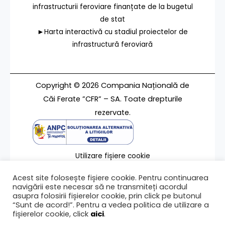
infrastructurii feroviare finanțate de la bugetul
de stat
►Harta interactivă cu stadiul proiectelor de
infrastructură feroviară
Copyright © 2026 Compania Națională de
Căi Ferate ”CFR” – SA. Toate drepturile
rezervate.
Utilizare fișiere cookie
Termeni de utilizare
Acest site folosește fișiere cookie. Pentru continuarea
Contact
navigării este necesar să ne transmiteți acordul
asupra folosirii fișierelor cookie, prin click pe butonul
“Sunt de acord!”. Pentru a vedea politica de utilizare a
fișierelor cookie, click
aici
.
Ultima modificare a paginii 29/07/2025