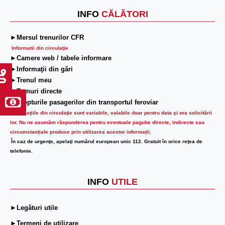
INFO
CĂLĂTORI
►Mersul trenurilor CFR
Informatii din circulaţie
►Camere web / tabele informare
►Informaţii din gări
►Trenul meu
►Trenuri directe
►Drepturile pasagerilor din transportul feroviar
Informaţiile din circulaţie sunt variabile, valabile doar pentru data şi ora solicitării
lor.
Nu ne asumăm răspunderea pentru eventuale pagube directe, indirecte sau
circumstanțiale produse prin utilizarea acestor informații.
În caz de urgenţe, apelaţi numărul european unic 112. Gratuit în orice reţea de
telefonie.
INFO
UTILE
►Legături utile
►Termeni de utilizare