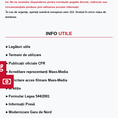
lor.
Nu ne asumăm răspunderea pentru eventuale pagube directe, indirecte sau
circumstanțiale produse prin utilizarea acestor informații.
În caz de urgenţe, apelaţi numărul european unic 112. Gratuit în orice reţea de
telefonie.
INFO
UTILE
►Legături utile
►Termeni de utilizare
►Publicații oficiale CFR
►Acreditare reprezentanți Mass-Media
►Solicitare acces filmare Mass-Media
►ePetiție
►Formular Legea 544/2001
►Informații Presă
►Modernizare Gara de Nord