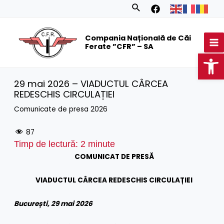
Skip
Search
to
MA
content
Compania Națională de Căi
M
Ferate ”CFR” – SA
Op
29 mai 2026 – VIADUCTUL CÂRCEA
REDESCHIS CIRCULAȚIEI
Comunicate de presa 2026
87
Timp de lectură:
2
minute
COMUNICAT DE PRESĂ
VIADUCTUL CÂRCEA REDESCHIS CIRCULAȚIEI
București, 29 mai 2026