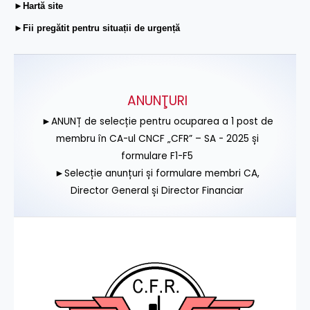
►Hartă site
►Fii pregătit pentru situații de urgență
ANUNŢURI
►ANUNȚ de selecție pentru ocuparea a 1 post de
membru în CA-ul CNCF „CFR” – SA - 2025 și
formulare F1-F5
►Selecție anunțuri și formulare membri CA,
Director General și Director Financiar