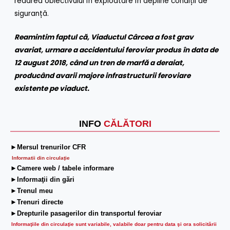
redarea obiectivului în exploatare în depline condiții de
siguranță.
Reamintim faptul că, Viaductul Cârcea a fost grav
avariat, urmare a accidentului feroviar produs în data de
12 august 2018, când un tren de marfă a deraiat,
producând avarii majore infrastructurii feroviare
existente pe viaduct.
INFO
CĂLĂTORI
►Mersul trenurilor CFR
Informatii din circulaţie
►Camere web / tabele informare
►Informaţii din gări
►Trenul meu
►Trenuri directe
►Drepturile pasagerilor din transportul feroviar
Informaţiile din circulaţie sunt variabile, valabile doar pentru data şi ora solicitării