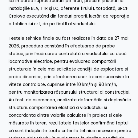
schimbarea suprastructurii pe firul I, precum și lucrări la
instalațiile BLA, TTR și LC, aferente firului I, totodată, SRCF
Craiova executând din fonduri proprii, lucrări de reparație
a tablierului nr.1, de pe firul II al viaductului.
Testele tehnice finale au fost realizate în data de 27 mai
2026, procedura constând în efectuarea de probe
statice, prin încărcarea controlată a viaductului cu două
locomotive electrice, pentru evaluarea comportării
structurale în cele mai solicitate condiții de exploatare și
probe dinamice, prin efectuarea unor treceri succesive la
viteze controlate, cuprinse între 10 km/h și 90 km/h,
pentru monitorizarea răspunsului structural al construcției.
Au fost, de asemenea, analizate deformările și deplasările
structurii, comportarea elastică a viaductului și
concordanța dintre valorile calculate în proiect și cele
măsurate în teren, rezultatele testelor confirmând faptul
că sunt îndeplinite toate criteriile tehnice necesare pentru