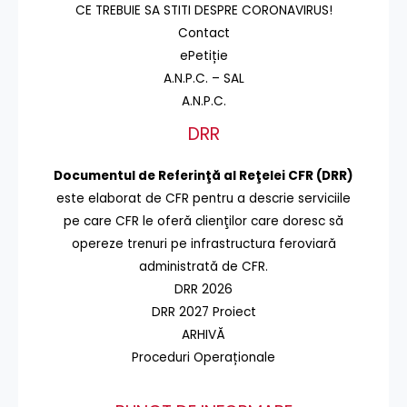
CE TREBUIE SA STITI DESPRE CORONAVIRUS!
Contact
ePetiție
A.N.P.C. – SAL
A.N.P.C.
DRR
Documentul de Referinţă al Reţelei CFR (DRR)
este elaborat de CFR pentru a descrie serviciile
pe care CFR le oferă clienţilor care doresc să
opereze trenuri pe infrastructura feroviară
administrată de CFR.
DRR 2026
DRR 2027 Proiect
ARHIVĂ
Proceduri Operaționale