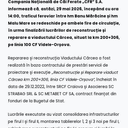
Compania Națională de Căi Ferate „CFR” S.A.
informează că
,
astăzi, 29 mai 2026, începând cu ora
14:00, traficul feroviar între hm Banu Mărăcine și hm
Malu Mare se redeschide pe ambele fire de circulație,
în urma finalizării lucrărilor de reconstrucție și
reparare a viaductului Cârcea, situat la km 200+306,
pe linia 100 CF Videle-Orșova.
Repararea și reconstrucția Viaductului Cârcea a fost
realizată în baza contractului de prestări servicii de
proiectare și execuție
„Reconstrucție și Reparare viaduct
Cârcea km 200+306, linia CF Videle-Orșova”
, încheiat în
data de 29.12.2022, între SRCF Craiova și Asocierea SC
STRABAG SRL & SC METABET CF SA, contract finanțat din
fonduri de la Bugetul de Stat.
Lucrările executate au vizat consolidarea infrastructurilor
pe firul I și firul II, montarea tablierelor 1, 2 și 3 noi pe firul I,