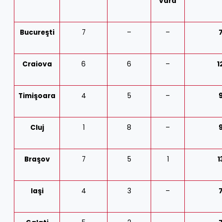
vară
Bucureşti
7
–
–
Craiova
6
6
–
1
Timişoara
4
5
–
Cluj
1
8
–
Braşov
7
5
1
1
Iaşi
4
3
–