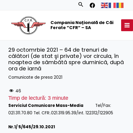
Skip
Search
to
MA
content
Compania Națională de Căi
M
Ferate ”CFR” – SA
29 octomrbie 2021 – 64 de trenuri de
călători (de stat şi private) vor circula, în
noaptea de sâmbătă spre duminică, după
ora de iarnă
Comunicate de presa 2021
46
Timp de lectură:
3
minute
Serviciul Comunicare Mass-Media
Tel/Fax:
021.311.70.80 Tel.
CFR:.021.319.95.39/int.
122312/122905
Nr.1/
5/645/29.10.2021