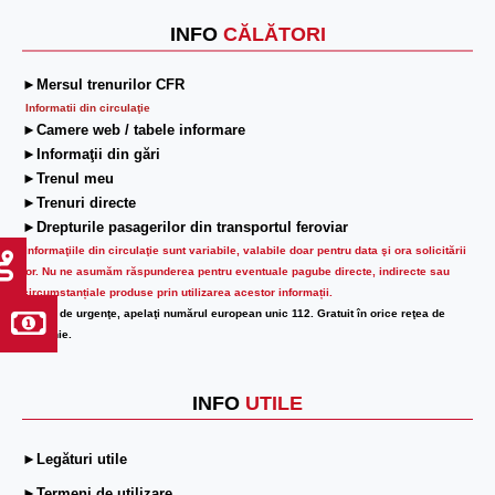
INFO
CĂLĂTORI
►Mersul trenurilor CFR
Informatii din circulaţie
►Camere web / tabele informare
►Informaţii din gări
►Trenul meu
►Trenuri directe
►Drepturile pasagerilor din transportul feroviar
Informaţiile din circulaţie sunt variabile, valabile doar pentru data şi ora solicitării
lor.
Nu ne asumăm răspunderea pentru eventuale pagube directe, indirecte sau
circumstanțiale produse prin utilizarea acestor informații.
În caz de urgenţe, apelaţi numărul european unic 112. Gratuit în orice reţea de
telefonie.
INFO
UTILE
►Legături utile
►Termeni de utilizare