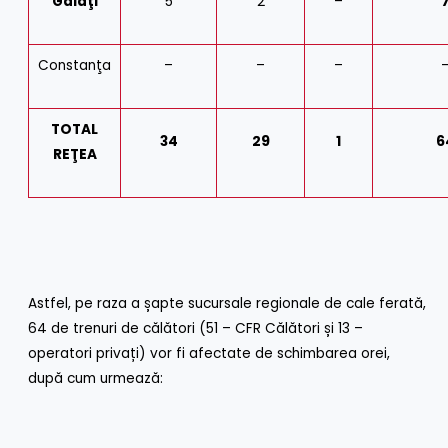
Galaţi
5
2
–
Constanţa
–
–
–
TOTAL
34
29
1
6
REŢEA
Astfel, pe raza a șapte sucursale regionale de cale ferată,
64 de trenuri de călători (51 – CFR Călători și 13 –
operatori privați) vor fi afectate de schimbarea orei,
după cum urmează: