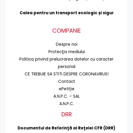
Calea pentru un transport
ecologic și sigur
COMPANIE
Despre noi
Protecţia mediului
Politica privind prelucrarea datelor cu caracter
personal
CE TREBUIE SA STITI DESPRE CORONAVIRUS!
Contact
ePetiție
A.N.P.C. – SAL
A.N.P.C.
DRR
Documentul de Referinţă al Reţelei CFR (DRR)