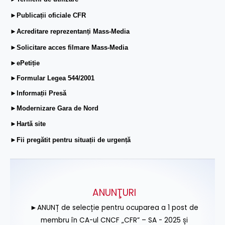
►Publicații oficiale CFR
►Acreditare reprezentanți Mass-Media
►Solicitare acces filmare Mass-Media
►ePetiție
►Formular Legea 544/2001
►Informații Presă
►Modernizare Gara de Nord
►Hartă site
►Fii pregătit pentru situații de urgență
ANUNŢURI
►ANUNȚ de selecție pentru ocuparea a 1 post de
membru în CA-ul CNCF „CFR” – SA - 2025 și