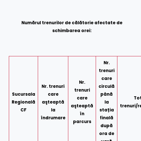
Numărul trenurilor de călătorie afectate de
schimbarea orei:
Nr.
trenuri
care
Nr.
Nr.
trenuri
circulă
trenuri
Sucursala
care
până
care
To
Regională
aşteaptă
la
aşteaptă
trenuri/
CF
la
stația
în
îndrumare
finală
parcurs
după
ora de