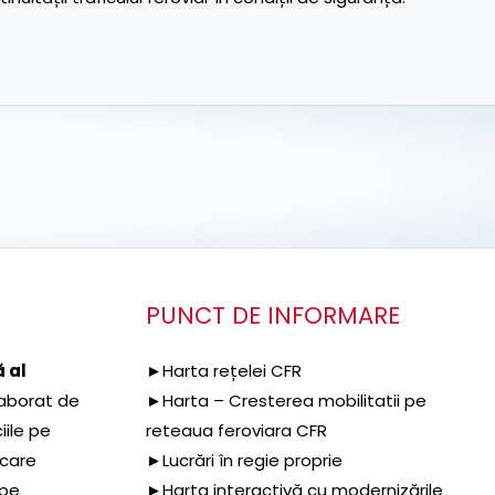
PUNCT DE INFORMARE
 al
►Harta rețelei CFR
aborat de
►Harta – Cresterea mobilitatii pe
iile pe
reteaua feroviara CFR
 care
►Lucrări în regie proprie
 pe
►Harta interactivă cu modernizările