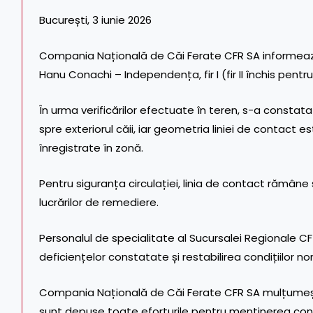
București, 3 iunie 2026
Compania Națională de Căi Ferate CFR SA informează 
Hanu Conachi – Independența, fir I (fir II închis pentr
În urma verificărilor efectuate în teren, s-a constatat
spre exteriorul căii, iar geometria liniei de contact e
înregistrate în zonă.
Pentru siguranța circulației, linia de contact rămâne
lucrărilor de remediere.
Personalul de specialitate al Sucursalei Regionale C
deficiențelor constatate și restabilirea condițiilor n
Compania Națională de Căi Ferate CFR SA mulțumește 
sunt depuse toate eforturile pentru menținerea continu