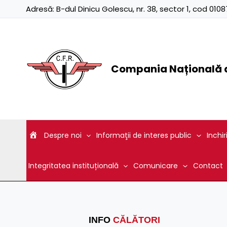
Skip
Adresă:
B-dul Dinicu Golescu, nr. 38, sector 1, cod 01
to
content
Compania Națională d
Despre noi
Informaţii de interes public
Inchir
Integritatea instituțională
Comunicare
Contact
INFO
CĂLĂTORI