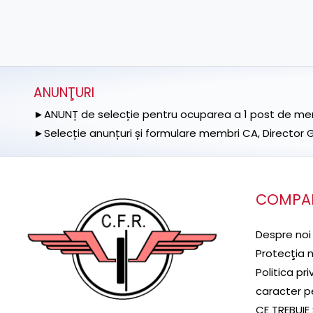
ANUNŢURI
►ANUNȚ de selecție pentru ocuparea a 1 post de memb
►Selecție anunțuri și formulare membri CA, Director Ge
COMPA
Despre noi
Protecţia 
Politica pr
caracter p
CE TREBUIE 