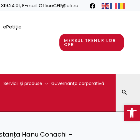
 319.24.01
, E-mail:
OfficeCFR@cfr.ro
ePetiţie
MERSUL TRENURILOR
CFR
Servicii şi produse
Guvernanţa corporativă
Searc
Op
 distanța Hanu Conachi –