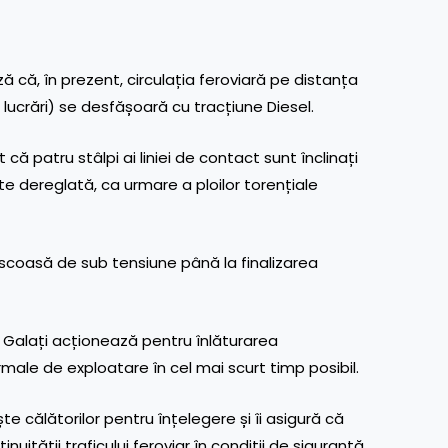
că, în prezent, circulația feroviară pe distanța
u lucrări) se desfășoară cu tracțiune Diesel.
 că patru stâlpi ai liniei de contact sunt înclinați
ste dereglată, ca urmare a ploilor torențiale
 scoasă de sub tensiune până la finalizarea
F Galați acționează pentru înlăturarea
ormale de exploatare în cel mai scurt timp posibil.
călătorilor pentru înțelegere și îi asigură că
ității traficului feroviar în condiții de siguranță.