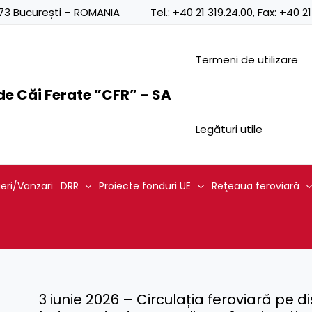
0873 București – ROMANIA
Tel.:
+40 21 319.24.00
, Fax:
+40 21
Termeni de utilizare
e Căi Ferate ”CFR” – SA
Legături utile
ieri/Vanzari
DRR
Proiecte fonduri UE
Reţeaua feroviară
3 iunie 2026 – Circulația feroviară pe