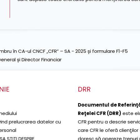
ru în CA-ul CNCF „CFR” – SA - 2025 și formulare F1-F5
neral și Director Financiar
NIE
DRR
Documentul de Referinţă
mediului
Reţelei CFR (DRR)
este el
ivind prelucrarea datelor cu
CFR pentru a descrie servic
ersonal
care CFR le oferă clienţilor
SA STITI DESPRE
doresc să opereze trenuri