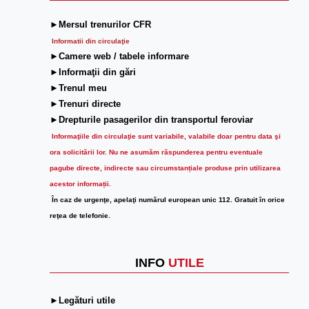
►Mersul trenurilor CFR
Informatii din circulaţie
►Camere web / tabele informare
►Informaţii din gări
►Trenul meu
►Trenuri directe
►Drepturile pasagerilor din transportul feroviar
Informaţiile din circulaţie sunt variabile, valabile doar pentru data şi
ora solicitării lor.
Nu ne asumăm răspunderea pentru eventuale
pagube directe, indirecte sau circumstanțiale produse prin utilizarea
acestor informații.
În caz de urgenţe, apelaţi numărul european unic 112. Gratuit în orice
reţea de telefonie.
INFO
UTILE
►Legături utile