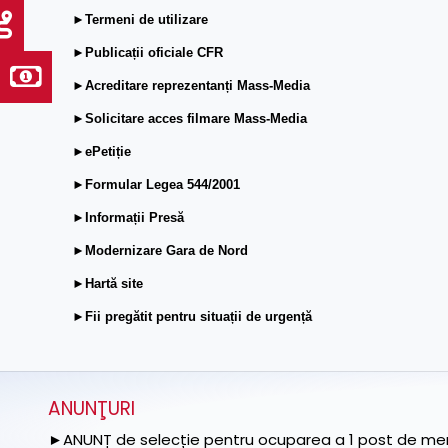
►Termeni de utilizare
►Publicații oficiale CFR
►Acreditare reprezentanți Mass-Media
►Solicitare acces filmare Mass-Media
►ePetiție
►Formular Legea 544/2001
►Informații Presă
►Modernizare Gara de Nord
►Hartă site
►Fii pregătit pentru situații de urgență
ANUNŢURI
►ANUNȚ de selecție pentru ocuparea a 1 post de memb