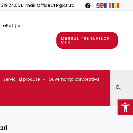
 319.24.01
, E-mail:
OfficeCFR@cfr.ro
ePetiţie
MERSUL TRENURILOR
CFR
Servicii şi produse
Guvernanţa corporativă
Searc
Op
ari