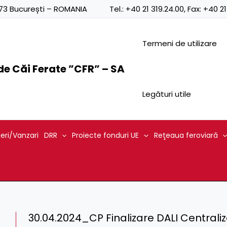
0873 București – ROMANIA
Tel.:
+40 21 319.24.00
, Fax:
+40 21
Termeni de utilizare
e Căi Ferate ”CFR” – SA
Legături utile
ieri/Vanzari
DRR
Proiecte fonduri UE
Reţeaua feroviară
30.04.2024_CP Finalizare DALI Centraliz