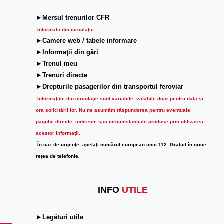
►Mersul trenurilor CFR
Informatii din circulaţie
►Camere web / tabele informare
►Informaţii din gări
►Trenul meu
►Trenuri directe
►Drepturile pasagerilor din transportul feroviar
Informaţiile din circulaţie sunt variabile, valabile doar pentru data şi
ora solicitării lor.
Nu ne asumăm răspunderea pentru eventuale
pagube directe, indirecte sau circumstanțiale produse prin utilizarea
acestor informații.
În caz de urgenţe, apelaţi numărul european unic 112. Gratuit în orice
reţea de telefonie.
INFO
UTILE
►Legături utile