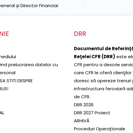
neral și Director Financiar
NIE
DRR
Documentul de Referinţă
mediului
Reţelei CFR (DRR)
este el
ivind prelucrarea datelor cu
CFR pentru a descrie servic
ersonal
care CFR le oferă clienţilor
SA STITI DESPRE
doresc să opereze trenuri
RUS!
infrastructura feroviară a
de CFR.
DRR 2026
SAL
DRR 2027 Proiect
ARHIVĂ
Proceduri Operaționale