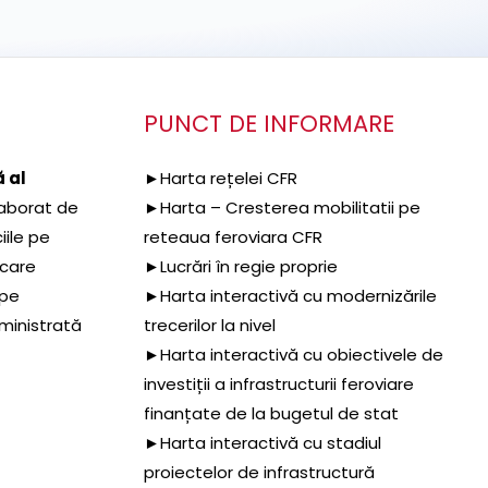
PUNCT DE INFORMARE
 al
►Harta rețelei CFR
aborat de
►Harta – Cresterea mobilitatii pe
iile pe
reteaua feroviara CFR
 care
►Lucrări în regie proprie
 pe
►Harta interactivă cu modernizările
dministrată
trecerilor la nivel
►Harta interactivă cu obiectivele de
investiții a infrastructurii feroviare
finanțate de la bugetul de stat
►Harta interactivă cu stadiul
proiectelor de infrastructură