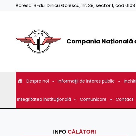
Skip
Adresă:
B-dul Dinicu Golescu, nr. 38, sector 1, cod 01
to
content
Compania Națională d
Despre noi
Informaţii de interes public
Inchir
Integritatea instituțională
Comunicare
Contact
INFO
CĂLĂTORI