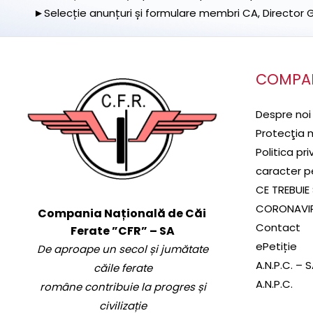
►Selecție anunțuri și formulare membri CA, Director Ge
COMPA
Despre noi
Protecţia 
Politica pr
caracter p
CE TREBUIE 
CORONAVI
Compania Națională de Căi
Contact
Ferate ”CFR” – SA
ePetiție
De aproape un secol și jumătate
A.N.P.C. – 
căile ferate
A.N.P.C.
române contribuie la progres și
civilizație