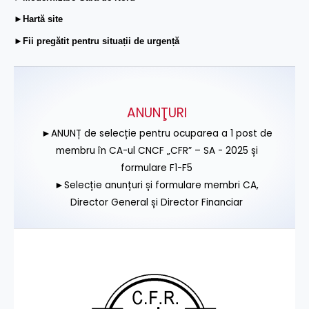
►Hartă site
►Fii pregătit pentru situații de urgență
ANUNŢURI
►ANUNȚ de selecție pentru ocuparea a 1 post de
membru în CA-ul CNCF „CFR” – SA - 2025 și
formulare F1-F5
►Selecție anunțuri și formulare membri CA,
Director General și Director Financiar