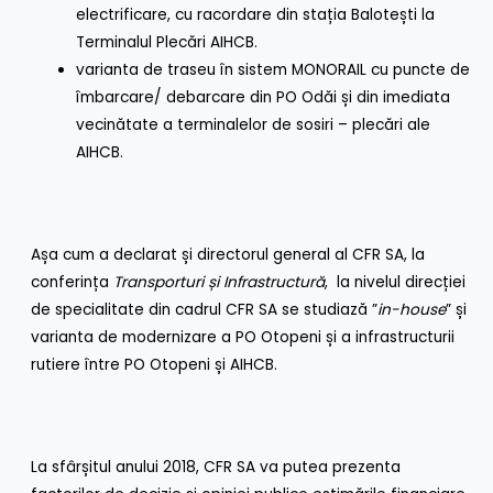
electrificare, cu racordare din stația Balotești la
Terminalul Plecări AIHCB.
varianta de traseu în sistem MONORAIL cu puncte de
îmbarcare/ debarcare din PO Odăi și din imediata
vecinătate a terminalelor de sosiri – plecări ale
AIHCB.
Așa cum a declarat și directorul general al CFR SA, la
conferința
Transporturi și Infrastructură
, la nivelul direcției
de specialitate din cadrul CFR SA se studiază ”
in-house
” și
varianta de modernizare a PO Otopeni și a infrastructurii
rutiere între PO Otopeni și AIHCB.
La sfârșitul anului 2018, CFR SA va putea prezenta