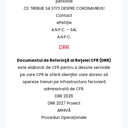
personal
CE TREBUIE SA STITI DESPRE CORONAVIRUS!
Contact
ePetiție
A.N.P.C. – SAL
A.N.P.C.
DRR
Documentul de Referinţă al Reţelei CFR (DRR)
este elaborat de CFR pentru a descrie serviciile
pe care CFR le oferă clienţilor care doresc să
opereze trenuri pe infrastructura feroviară
administrată de CFR.
DRR 2026
DRR 2027 Proiect
ARHIVĂ
Proceduri Operaționale