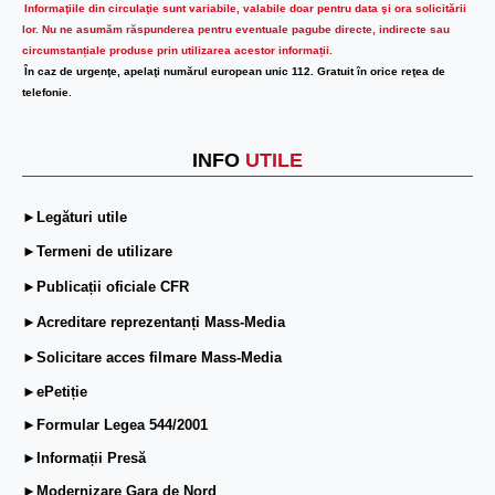
Informaţiile din circulaţie sunt variabile, valabile doar pentru data şi ora solicitării
lor.
Nu ne asumăm răspunderea pentru eventuale pagube directe, indirecte sau
circumstanțiale produse prin utilizarea acestor informații.
În caz de urgenţe, apelaţi numărul european unic 112. Gratuit în orice reţea de
telefonie.
INFO
UTILE
►Legături utile
►Termeni de utilizare
►Publicații oficiale CFR
►Acreditare reprezentanți Mass-Media
►Solicitare acces filmare Mass-Media
►ePetiție
►Formular Legea 544/2001
►Informații Presă
►Modernizare Gara de Nord