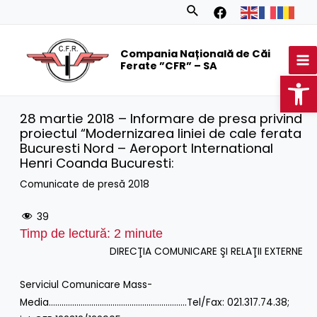
Skip
Search
to
MA
content
Compania Națională de Căi
M
Ferate ”CFR” – SA
Op
28 martie 2018 – Informare de presa privind
proiectul “Modernizarea liniei de cale ferata
Bucuresti Nord – Aeroport International
Henri Coanda Bucuresti:
Comunicate de presă 2018
39
Timp de lectură:
2
minute
DIRECŢIA COMUNICARE ŞI RELAŢII EXTERNE
Serviciul Comunicare Mass-
Media………………………………………………………..Tel/Fax: 021.317.74.38;