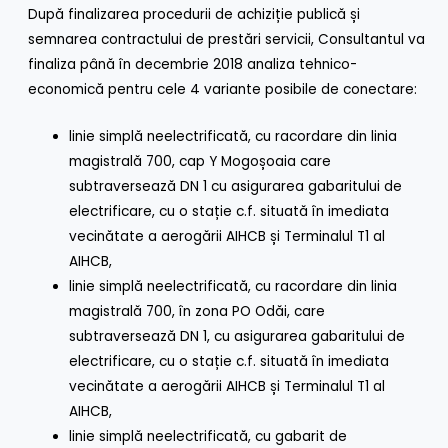
După finalizarea procedurii de achiziție publică și
semnarea contractului de prestări servicii, Consultantul va
finaliza până în decembrie 2018 analiza tehnico-
economică pentru cele 4 variante posibile de conectare:
linie simplă neelectrificată, cu racordare din linia
magistrală 700, cap Y Mogoșoaia care
subtraversează DN 1 cu asigurarea gabaritului de
electrificare, cu o stație c.f. situată în imediata
vecinătate a aerogării AIHCB și Terminalul T1 al
AIHCB,
linie simplă neelectrificată, cu racordare din linia
magistrală 700, în zona PO Odăi, care
subtraversează DN 1, cu asigurarea gabaritului de
electrificare, cu o stație c.f. situată în imediata
vecinătate a aerogării AIHCB și Terminalul T1 al
AIHCB,
linie simplă neelectrificată, cu gabarit de