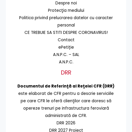
Despre noi
Protecţia mediului
Politica privind prelucrarea datelor cu caracter
personal
CE TREBUIE SA STITI DESPRE CORONAVIRUS!
Contact
ePetiție
A.N.P.C. – SAL
A.N.P.C.
DRR
Documentul de Referinţă al Reţelei CFR (DRR)
este elaborat de CFR pentru a descrie serviciile
pe care CFR le oferă clienţilor care doresc să
opereze trenuri pe infrastructura feroviară
administrată de CFR.
DRR 2026
DRR 2027 Proiect