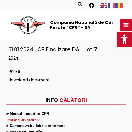
Skip
Search
to
MA
content
Compania Națională de Căi
M
Ferate ”CFR” – SA
Op
31.01.2024_CP Finalizare DALI Lot 7
2024
36
download document
INFO
CĂLĂTORI
►Mersul trenurilor CFR
Informatii din circulaţie
►Camere web / tabele informare