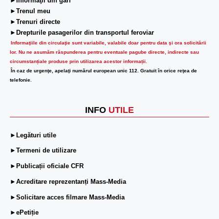
►Informaţii din gări
►Trenul meu
►Trenuri directe
►Drepturile pasagerilor din transportul feroviar
Informaţiile din circulaţie sunt variabile, valabile doar pentru data şi ora solicitării
lor.
Nu ne asumăm răspunderea pentru eventuale pagube directe, indirecte sau
circumstanțiale produse prin utilizarea acestor informații.
În caz de urgenţe, apelaţi numărul european unic 112. Gratuit în orice reţea de
telefonie.
INFO
UTILE
►Legături utile
►Termeni de utilizare
►Publicații oficiale CFR
►Acreditare reprezentanți Mass-Media
►Solicitare acces filmare Mass-Media
►ePetiție