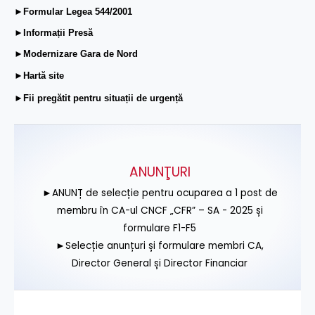
►Formular Legea 544/2001
►Informații Presă
►Modernizare Gara de Nord
►Hartă site
►Fii pregătit pentru situații de urgență
ANUNŢURI
►ANUNȚ de selecție pentru ocuparea a 1 post de
membru în CA-ul CNCF „CFR” – SA - 2025 și
formulare F1-F5
►Selecție anunțuri și formulare membri CA,
Director General și Director Financiar