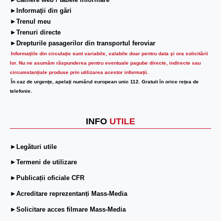
►Camere web / tabele informare
►Informaţii din gări
►Trenul meu
►Trenuri directe
►Drepturile pasagerilor din transportul feroviar
Informaţiile din circulaţie sunt variabile, valabile doar pentru data şi ora solicitării
lor.
Nu ne asumăm răspunderea pentru eventuale pagube directe, indirecte sau
circumstanțiale produse prin utilizarea acestor informații.
În caz de urgenţe, apelaţi numărul european unic 112. Gratuit în orice reţea de
telefonie.
INFO
UTILE
►Legături utile
►Termeni de utilizare
►Publicații oficiale CFR
►Acreditare reprezentanți Mass-Media
►Solicitare acces filmare Mass-Media