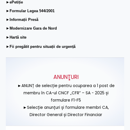
►ePetiție
►Formular Legea 544/2001
►Informații Presă
►Modernizare Gara de Nord
►Hartă site
►Fii pregătit pentru situații de urgență
ANUNŢURI
►ANUNȚ de selecție pentru ocuparea a 1 post de
membru în CA-ul CNCF „CFR” – SA - 2025 și
formulare F1-F5
►Selecție anunțuri și formulare membri CA,
Director General și Director Financiar