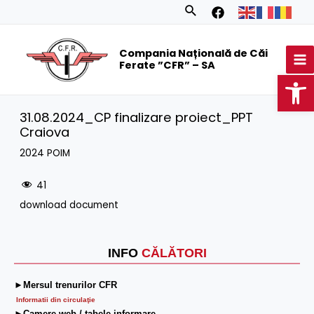
Skip
Search
to
MA
content
Compania Națională de Căi
M
Ferate ”CFR” – SA
Op
31.08.2024_CP finalizare proiect_PPT
Craiova
2024 POIM
41
download document
INFO
CĂLĂTORI
►Mersul trenurilor CFR
Informatii din circulaţie