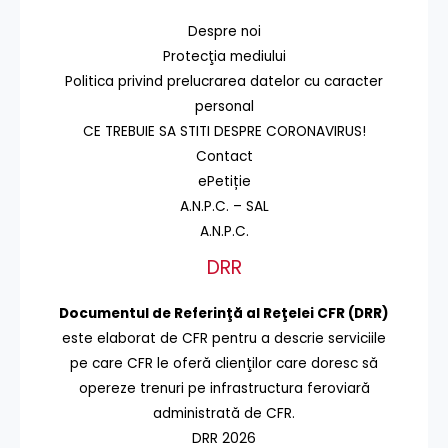
Despre noi
Protecţia mediului
Politica privind prelucrarea datelor cu caracter
personal
CE TREBUIE SA STITI DESPRE CORONAVIRUS!
Contact
ePetiție
A.N.P.C. – SAL
A.N.P.C.
DRR
Documentul de Referinţă al Reţelei CFR (DRR)
este elaborat de CFR pentru a descrie serviciile
pe care CFR le oferă clienţilor care doresc să
opereze trenuri pe infrastructura feroviară
administrată de CFR.
DRR 2026