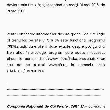
deviere prin Hm Căşei, începând de marţi, 31 mai 2016, de
la ora 15.00.
Pentru obţinerea informaţiilor despre graficul de circulaţie
al trenurilor, pe site-ul CFR SA este funcţional programul
TRENUL MEU
care oferă date exacte despre poziţia unui
tren aflat în circulaţie, program care poate fi accesat
direct la adresa
https://www.cfr.ro/index.php/cauta-tren
sau de pe site-ul
www.cfr.ro
, la domeniul INFO
CĂLĂTORI/TRENUL MEU.
.
………………………………………………………………………………………………
……………………………………………………………………………………………
Compania Naţională de Căi Ferate „CFR” SA
– companie