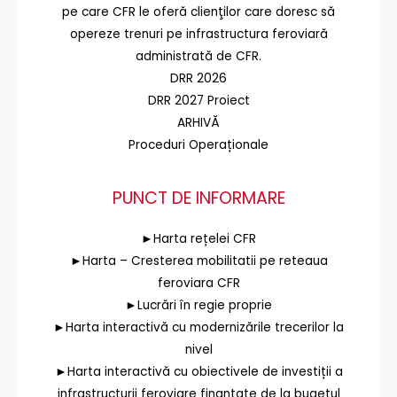
pe care CFR le oferă clienţilor care doresc să
opereze trenuri pe infrastructura feroviară
administrată de CFR.
DRR 2026
DRR 2027 Proiect
ARHIVĂ
Proceduri Operaționale
PUNCT DE INFORMARE
►Harta rețelei CFR
►Harta – Cresterea mobilitatii pe reteaua
feroviara CFR
►Lucrări în regie proprie
►Harta interactivă cu modernizările trecerilor la
nivel
►Harta interactivă cu obiectivele de investiții a
infrastructurii feroviare finanțate de la bugetul