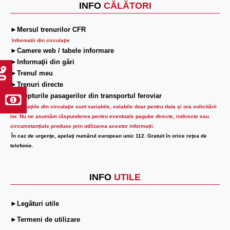
INFO
CĂLĂTORI
►Mersul trenurilor CFR
Informatii din circulaţie
►Camere web / tabele informare
►Informaţii din gări
►Trenul meu
►Trenuri directe
►Drepturile pasagerilor din transportul feroviar
Informaţiile din circulaţie sunt variabile, valabile doar pentru data şi ora solicitării
lor.
Nu ne asumăm răspunderea pentru eventuale pagube directe, indirecte sau
circumstanțiale produse prin utilizarea acestor informații.
În caz de urgenţe, apelaţi numărul european unic 112. Gratuit în orice reţea de
telefonie.
INFO
UTILE
►Legături utile
►Termeni de utilizare