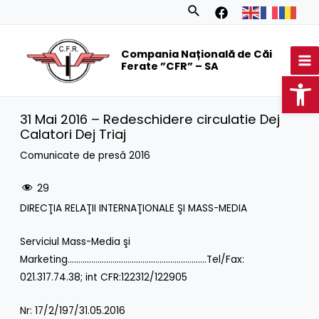
Skip
Search
to
MA
content
Compania Națională de Căi
M
Ferate ”CFR” – SA
Op
31 Mai 2016 – Redeschidere circulatie Dej
Calatori Dej Triaj
Comunicate de presă 2016
29
DIRECŢIA RELAŢII INTERNAŢIONALE ŞI MASS-MEDIA
Serviciul Mass-Media şi
Marketing………………………………………………………..Tel/Fax:
021.317.74.38; int CFR:122312/122905
Nr: 17/2/197/31.05.2016