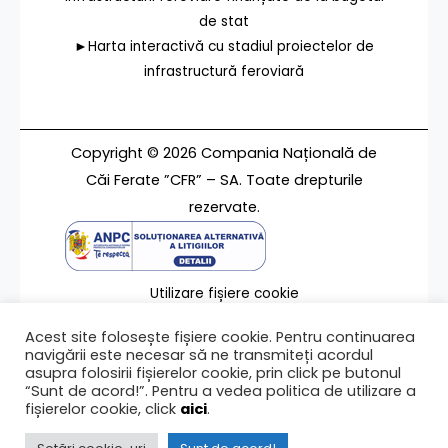
de stat
►Harta interactivă cu stadiul proiectelor de
infrastructură feroviară
Copyright © 2026 Compania Națională de
Căi Ferate ”CFR” – SA. Toate drepturile
rezervate.
Utilizare fișiere cookie
Termeni de utilizare
Acest site folosește fișiere cookie. Pentru continuarea
Contact
navigării este necesar să ne transmiteți acordul
asupra folosirii fișierelor cookie, prin click pe butonul
“Sunt de acord!”. Pentru a vedea politica de utilizare a
fișierelor cookie, click
aici
.
Ultima modificare a paginii 31/05/2016