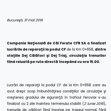
Bucureşti, 31 mai 2016
Compania Na
ţională de Căi Ferate CFR SA a finalizat
lucrările de reparaţii la podul CF
de la Km 0+658,
dintre
staţiile
Dej Călători şi Dej Triaj
, circulaţia trenurilor
fiind reluată pe ruta directă începând cu ora 15.00.
Lucrări de reparaţii la podul CF de la Km 0+658 care au
avut drept scop îmbunătăţirea condiţiilor de circulaţie şi
creşterea gradului de siguranţă în traficul feroviar s-au
finalizat cu 2 zile înaintea termenului stabilit (
2 iunie 2016
),
trenurile de călători fiind înscrise pe traseul normal, fără