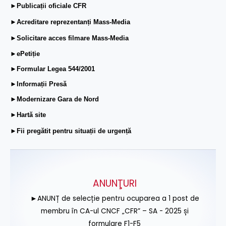
►Publicații oficiale CFR
►Acreditare reprezentanți Mass-Media
►Solicitare acces filmare Mass-Media
►ePetiție
►Formular Legea 544/2001
►Informații Presă
►Modernizare Gara de Nord
►Hartă site
►Fii pregătit pentru situații de urgență
ANUNŢURI
►ANUNȚ de selecție pentru ocuparea a 1 post de
membru în CA-ul CNCF „CFR” – SA - 2025 și
formulare F1-F5