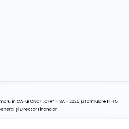
ru în CA-ul CNCF „CFR” – SA - 2025 și formulare F1-F5
neral și Director Financiar