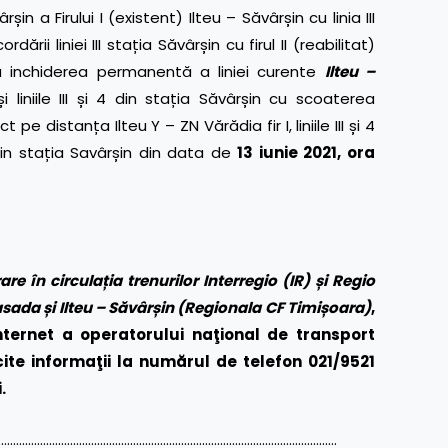
șin a Firului I (existent) Ilteu – Săvârșin cu linia III
dării liniei III stația Săvârșin cu firul II (reabilitat)
 inchiderea permanentă a liniei curente
Ilteu –
 și liniile III și 4 din stația Săvârșin cu scoaterea
 distanța Ilteu Y – ZN Vărădia fir I, liniile III și 4
te din stația Savârșin din data de
13 iunie 2021, ora
re în circulația trenurilor Interregio (IR) și Regio
urasada și Ilteu – Săvârșin (Regionala CF Timișoara)
,
nternet a operatorului naţional de transport
icite informaţii la numărul de telefon 021/9521
.
……………………………………………………………………………………………………