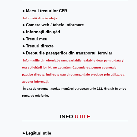
►Mersul trenurilor CFR
Informatii din circulaţie
►Camere web / tabele informare
►Informaţii din gări
►Trenul meu
►Trenuri directe
►Drepturile pasagerilor din transportul feroviar
Informaţiile din circulaţie sunt variabile, valabile doar pentru data şi
ora solicitării lor.
Nu ne asumăm răspunderea pentru eventuale
pagube directe, indirecte sau circumstanțiale produse prin utilizarea
acestor informații.
În caz de urgenţe, apelaţi numărul european unic 112. Gratuit în orice
reţea de telefonie.
INFO
UTILE
►Legături utile