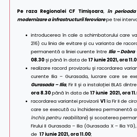
Pe raza Regionalei CF Timișoara
,
în perioada
modernizare a infrastructurii feroviare
pe trei interva
introducerea în cale a schimbatorului care va r
216) cu linia de evitare și cu varianta de raco
permanentă a liniei curente între
Ilia – Dobra
08.30
și până în data de
17 iunie 2021, ora 11.
realizare racord provizoriu și racordarea varian
curente Ilia – Gurasada, lucrare care se ex
Gurasada – Ilia
, Fir II și a instalației BLAS din
ora 8.30
pănă în data de
17 iunie 2021, ora 11
racordarea variantei provizorii
V1
la Fir II de ci
care se execută cu închiderea permanentă a Fir
închis pentru reabilitare
) și scoaterea perman
Firului II Gurasada – Ilia (Gurasada X – Ilia YG
de
17 iunie 2021, ora 11.00
;