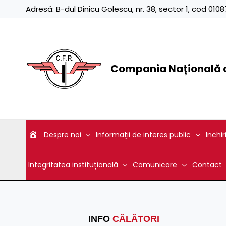
Skip
Adresă:
B-dul Dinicu Golescu, nr. 38, sector 1, cod 01
to
content
Compania Națională d
Despre noi
Informaţii de interes public
Inchir
Integritatea instituțională
Comunicare
Contact
INFO
CĂLĂTORI