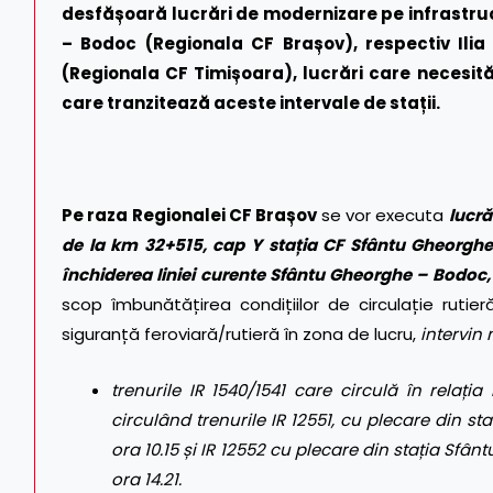
desfășoară lucrări de modernizare pe infrastruc
– Bodoc (Regionala CF Brașov), respectiv Ilia
(Regionala CF Timișoara), lucrări care necesită
care tranzitează aceste intervale de stații.
Pe raza Regionalei CF Brașov
se vor executa
lucră
de la km 32+515, cap Y stația CF Sfântu Gheorghe, î
închiderea liniei curente Sfântu Gheorghe – Bodoc, î
scop îmbunătățirea condițiilor de circulație rutier
siguranță feroviară/rutieră în zona de lucru,
intervin 
trenurile IR 1540/1541 care circulă în relația 
circulând trenurile IR 12551, cu plecare din sta
ora 10.15 și IR 12552 cu plecare din stația Sfânt
ora 14.21.