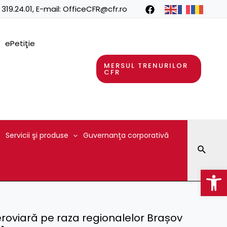
 319.24.01
, E-mail:
OfficeCFR@cfr.ro
ePetiţie
MERSUL TRENURILOR
CFR
Servicii şi produse
Guvernanţa corporativă
Searc
Op
feroviară pe raza regionalelor Brașov