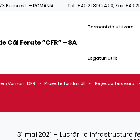
0873 București – ROMANIA
Tel.:
+40 21 319.24.00
, Fax:
+40 21
Termeni de utilizare
e Căi Ferate ”CFR” – SA
Legături utile
ieri/Vanzari
DRR
Proiecte fonduri UE
Reţeaua feroviară
31 mai 2021 – Lucrări la infrastructura 