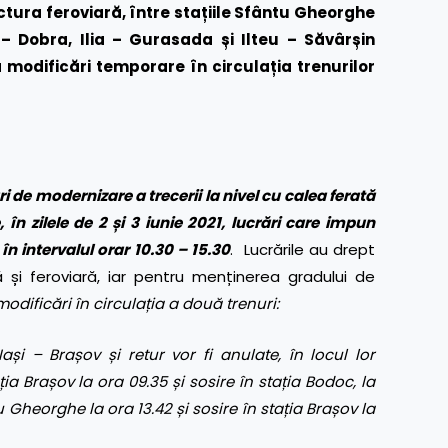
tura feroviară, între stațiile Sfântu Gheorghe
 – Dobra, Ilia – Gurasada și Ilteu – Săvârșin
 modificări temporare în circulația trenurilor
ri de modernizare a trecerii la nivel cu calea ferată
n zilele de 2 și 3 iunie 2021, lucrări care impun
n intervalul orar 10.30 – 15.30
. Lucrările au drept
ă și feroviară, iar pentru menținerea gradului de
modificări în circulația a două trenuri:
Iași – Brașov și retur vor fi anulate, în locul lor
ția Brașov la ora 09.35 și sosire în stația Bodoc, la
u Gheorghe la ora 13.42 și sosire în stația Brașov la