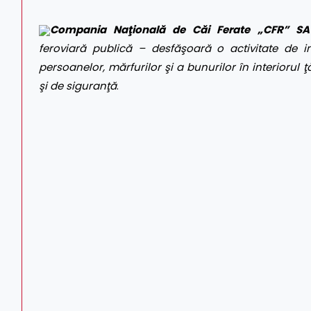
Compania Naţională de Căi Ferate „CFR” SA
feroviară publică – desfăşoară o activitate de int
persoanelor, mărfurilor şi a bunurilor în interiorul ţă
şi de siguranţă
.