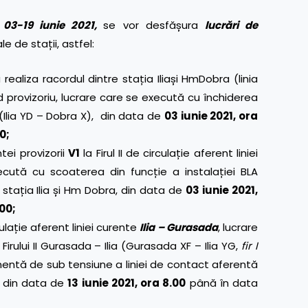
 03-19 iunie 2021,
se vor desfășura
lucrări de
le de stații, astfel:
ealiza racordul dintre stația Iliași HmDobra (linia
rd provizoriu, lucrare care se execută cu închiderea
(Ilia YD – Dobra X), din data de
03 iunie 2021, ora
00;
tei provizorii
V1
la Firul II de circulație aferent liniei
ecută cu scoaterea din funcție a instalației BLA
tre stația Ilia și Hm Dobra, din data de
03 iunie 2021,
.00;
rculație aferent liniei curente
Ilia – Gurasada
, lucrare
ului II Gurasada – Ilia (Gurasada XF – Ilia YG,
fir I
entă de sub tensiune a liniei de contact aferentă
), din data de
13 iunie 2021, ora 8.00
până în data