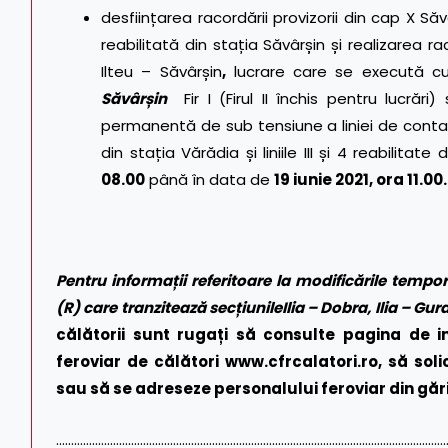
desființarea racordării provizorii din cap X Săvâr
reabilitată din stația Săvârșin și realizarea racor
Ilteu – Săvârșin
,
lucrare care se execută cu
Săvârșin
Fir I (Firul II închis pentru lucrări)
permanentă de sub tensiune a liniei de contact pe
din stația Vărădia și liniile III și 4 reabilita
08.00
până în data de
19 iunie 2021, ora 11.00.
Pentru informații referitoare la modificările tempora
(R) care tranzitează secțiunile
Ilia – Dobra, Ilia – G
călătorii sunt rugați să consulte pagina de i
feroviar de călători
www.cfrcalatori.ro
, să sol
sau să se adreseze personalului feroviar din gări
…………………………………………………………………………………………………………………