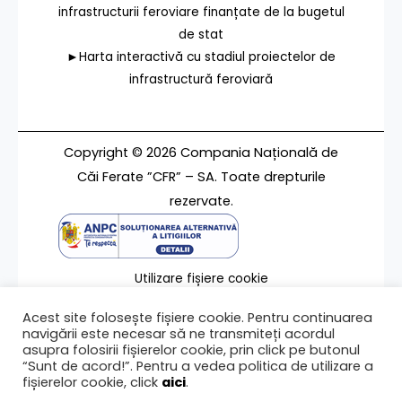
infrastructurii feroviare finanțate de la bugetul
de stat
►Harta interactivă cu stadiul proiectelor de
infrastructură feroviară
Copyright © 2026 Compania Națională de
Căi Ferate ”CFR” – SA. Toate drepturile
rezervate.
Utilizare fișiere cookie
Termeni de utilizare
Acest site folosește fișiere cookie. Pentru continuarea
Contact
navigării este necesar să ne transmiteți acordul
asupra folosirii fișierelor cookie, prin click pe butonul
“Sunt de acord!”. Pentru a vedea politica de utilizare a
fișierelor cookie, click
aici
.
Ultima modificare a paginii 03/03/2025