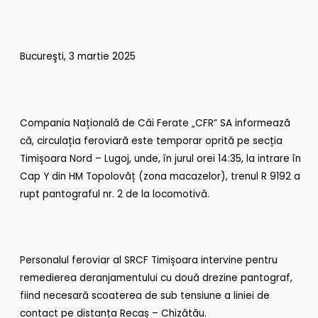
Bucureşti, 3 martie 2025
Compania Națională de Căi Ferate „CFR” SA informează
că, circulația feroviară este temporar oprită pe secția
Timișoara Nord – Lugoj, unde, în jurul orei 14:35, la intrare în
Cap Y din HM Topolovăț (zona macazelor), trenul R 9192 a
rupt pantograful nr. 2 de la locomotivă.
Personalul feroviar al SRCF Timișoara intervine pentru
remedierea deranjamentului cu două drezine pantograf,
fiind necesară scoaterea de sub tensiune a liniei de
contact pe distanța Recaș – Chizătău.