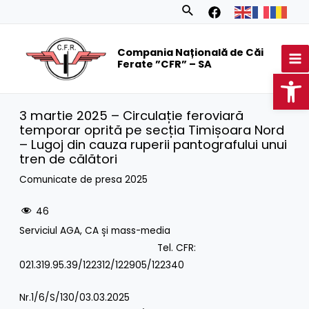
Skip
Search
to
MA
content
Compania Națională de Căi
M
Ferate ”CFR” – SA
Op
3 martie 2025 – Circulație feroviară
temporar oprită pe secția Timișoara Nord
– Lugoj din cauza ruperii pantografului unui
tren de călători
Comunicate de presa 2025
46
Serviciul AGA, CA și mass-media
Tel. CFR:
021.319.95.39/122312/122905/122340
Nr.1/6/S/130/03.03.2025