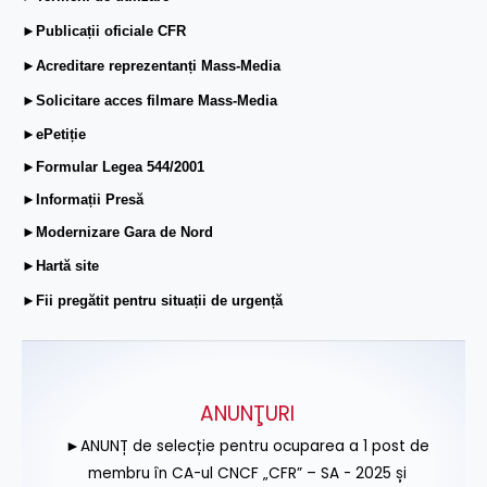
►Publicații oficiale CFR
►Acreditare reprezentanți Mass-Media
►Solicitare acces filmare Mass-Media
►ePetiție
►Formular Legea 544/2001
►Informații Presă
►Modernizare Gara de Nord
►Hartă site
►Fii pregătit pentru situații de urgență
ANUNŢURI
►ANUNȚ de selecție pentru ocuparea a 1 post de
membru în CA-ul CNCF „CFR” – SA - 2025 și