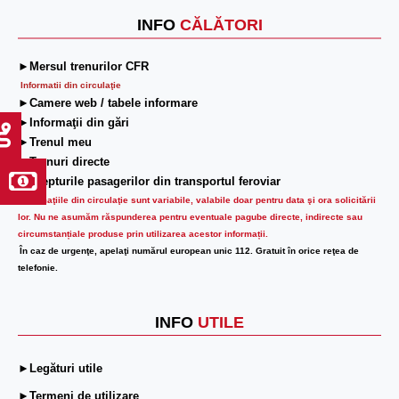
INFO
CĂLĂTORI
►Mersul trenurilor CFR
Informatii din circulaţie
►Camere web / tabele informare
►Informaţii din gări
►Trenul meu
►Trenuri directe
►Drepturile pasagerilor din transportul feroviar
Informaţiile din circulaţie sunt variabile, valabile doar pentru data şi ora solicitării
lor.
Nu ne asumăm răspunderea pentru eventuale pagube directe, indirecte sau
circumstanțiale produse prin utilizarea acestor informații.
În caz de urgenţe, apelaţi numărul european unic 112. Gratuit în orice reţea de
telefonie.
INFO
UTILE
►Legături utile
►Termeni de utilizare