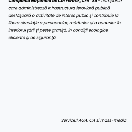
Compania Naţională de Căi Ferate „CFR” SA
– companie
care administrează infrastructura feroviară publică –
desfăşoară o activitate de interes public şi contribuie la
libera circulaţie a persoanelor, mărfurilor şi a bunurilor în
interiorul ţării şi peste graniţă, în condiţii ecologice,
eficiente şi de siguranţă
.
Serviciul AGA, CA și mass-media