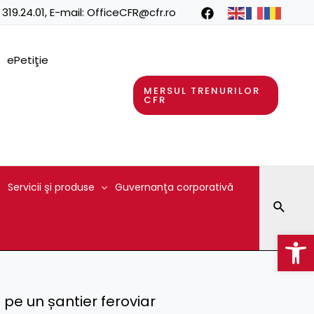
 319.24.01
, E-mail:
OfficeCFR@cfr.ro
ePetiţie
MERSUL TRENURILOR
CFR
Servicii şi produse
Guvernanţa corporativă
Searc
Op
pe un șantier feroviar