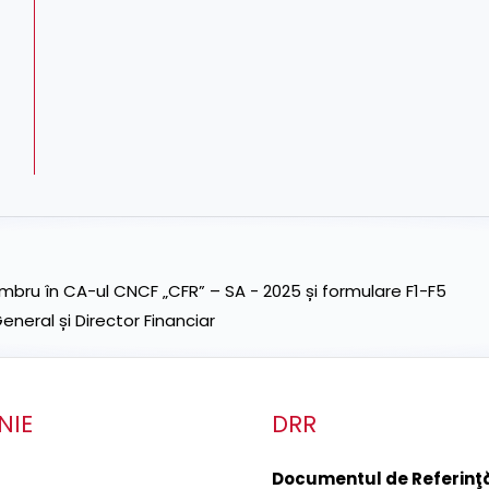
ru în CA-ul CNCF „CFR” – SA - 2025 și formulare F1-F5
neral și Director Financiar
NIE
DRR
Documentul de Referinţă