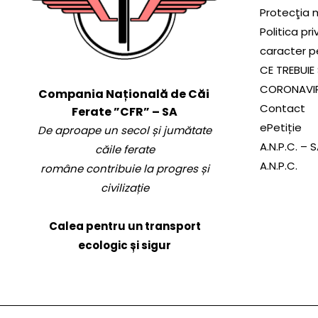
Protecţia 
Politica pr
caracter p
CE TREBUIE 
CORONAVI
Compania Națională de Căi
Contact
Ferate ”CFR” – SA
ePetiție
De aproape un secol și jumătate
A.N.P.C. – 
căile ferate
A.N.P.C.
române contribuie la progres și
civilizație
Calea pentru un transport
ecologic și sigur