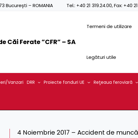
0873 București – ROMANIA
Tel.:
+40 21 319.24.00
, Fax:
+40 21
Termeni de utilizare
e Căi Ferate ”CFR” – SA
Legături utile
ieri/Vanzari
DRR
Proiecte fonduri UE
Reţeaua feroviară
4 Noiembrie 2017 – Accident de muncă 