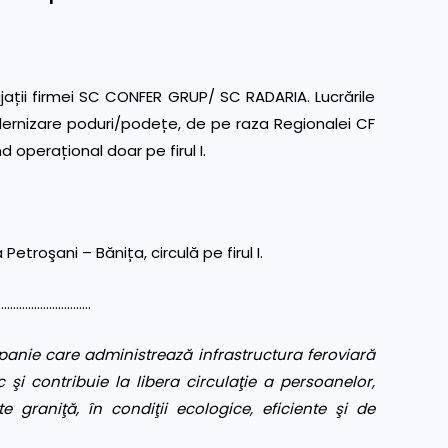
ații firmei SC CONFER GRUP/ SC RADARIA. Lucrările
dernizare poduri/podețe, de pe raza Regionalei CF
ind operațional doar pe firul I.
troşani – Bănița, circulă pe firul I.
………………………..
anie care administrează infrastructura feroviară
 şi contribuie la libera circulaţie a persoanelor,
te graniţă, în condiţii ecologice, eficiente şi de