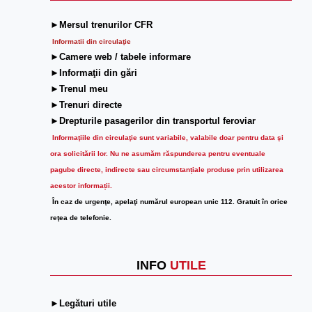
►Mersul trenurilor CFR
Informatii din circulaţie
►Camere web / tabele informare
►Informaţii din gări
►Trenul meu
►Trenuri directe
►Drepturile pasagerilor din transportul feroviar
Informaţiile din circulaţie sunt variabile, valabile doar pentru data şi
ora solicitării lor.
Nu ne asumăm răspunderea pentru eventuale
pagube directe, indirecte sau circumstanțiale produse prin utilizarea
acestor informații.
În caz de urgenţe, apelaţi numărul european unic 112. Gratuit în orice
reţea de telefonie.
INFO
UTILE
►Legături utile