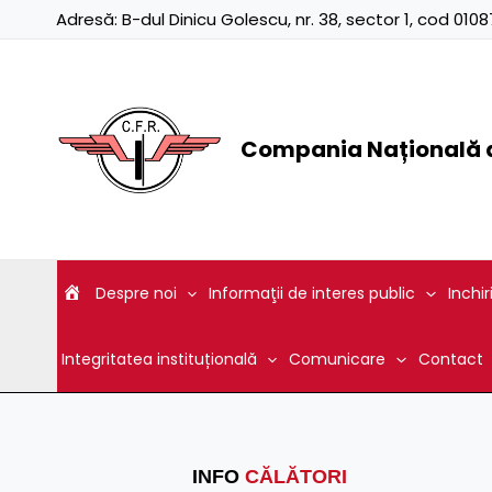
Skip
Adresă:
B-dul Dinicu Golescu, nr. 38, sector 1, cod 01
to
content
Compania Națională d
Despre noi
Informaţii de interes public
Inchir
Integritatea instituțională
Comunicare
Contact
INFO
CĂLĂTORI