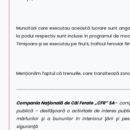
Muncitorii care executau această lucrare sunt angaj
la podul respectiv sunt incluse în programul de mo
Timișoara și se executau pe firul II, traficul feroviar fi
Menționăm faptul că trenurile, care tranzitează zona Pe
……………………………………………………………………………………………………………………
Compania Naţională de Căi Ferate „CFR” SA
– comp
publică – desfăşoară o activitate de interes public
mărfurilor şi a bunurilor în interiorul ţării şi pes
siguranţă
.