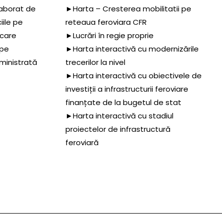
aborat de
►Harta – Cresterea mobilitatii pe
iile pe
reteaua feroviara CFR
 care
►Lucrări în regie proprie
 pe
►Harta interactivă cu modernizările
dministrată
trecerilor la nivel
►Harta interactivă cu obiectivele de
investiții a infrastructurii feroviare
finanțate de la bugetul de stat
►Harta interactivă cu stadiul
proiectelor de infrastructură
feroviară