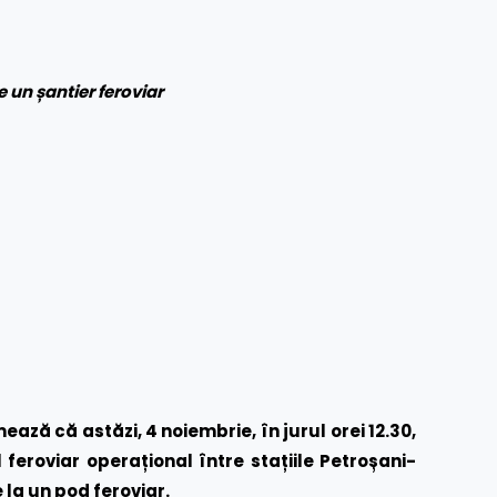
un șantier feroviar
ză că astăzi, 4 noiembrie, în jurul orei 12.30,
eroviar operațional între stațiile Petroșani-
la un pod feroviar.