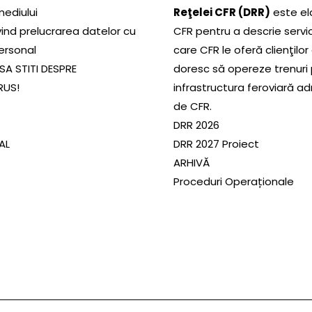
mediului
Reţelei CFR (DRR)
este el
ivind prelucrarea datelor cu
CFR pentru a descrie servic
ersonal
care CFR le oferă clienţilor
SA STITI DESPRE
doresc să opereze trenuri
RUS!
infrastructura feroviară a
de CFR.
DRR 2026
SAL
DRR 2027 Proiect
ARHIVĂ
Proceduri Operaționale