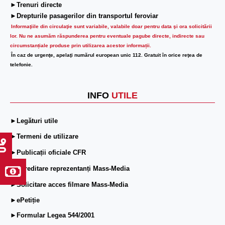
►Trenuri directe
►Drepturile pasagerilor din transportul feroviar
Informaţiile din circulaţie sunt variabile, valabile doar pentru data şi ora solicitării
lor.
Nu ne asumăm răspunderea pentru eventuale pagube directe, indirecte sau
circumstanțiale produse prin utilizarea acestor informații.
În caz de urgenţe, apelaţi numărul european unic 112. Gratuit în orice reţea de
telefonie.
INFO
UTILE
►Legături utile
►Termeni de utilizare
►Publicații oficiale CFR
►Acreditare reprezentanți Mass-Media
►Solicitare acces filmare Mass-Media
►ePetiție
►Formular Legea 544/2001