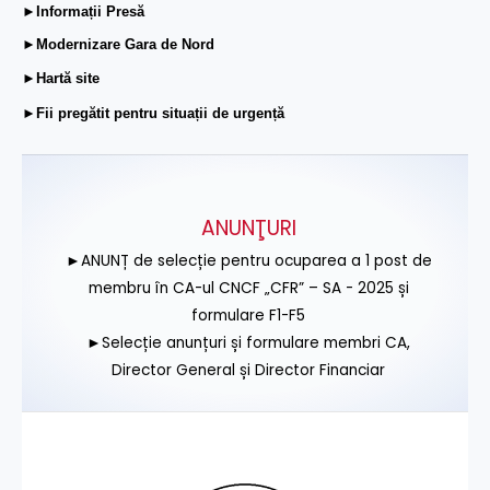
►Informații Presă
►Modernizare Gara de Nord
►Hartă site
►Fii pregătit pentru situații de urgență
ANUNŢURI
►ANUNȚ de selecție pentru ocuparea a 1 post de
membru în CA-ul CNCF „CFR” – SA - 2025 și
formulare F1-F5
►Selecție anunțuri și formulare membri CA,
Director General și Director Financiar