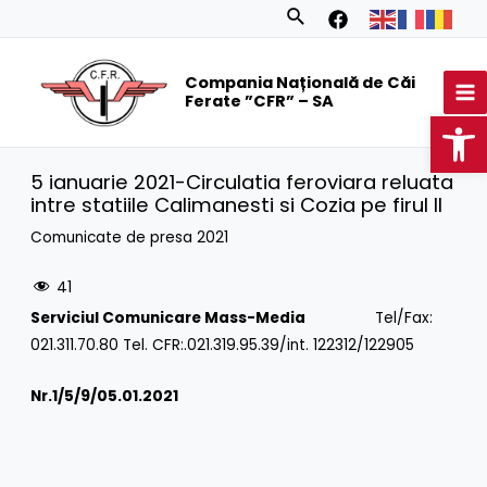
Skip
Search
to
MA
content
Compania Națională de Căi
M
Ferate ”CFR” – SA
Op
5 ianuarie 2021-Circulatia feroviara reluata
intre statiile Calimanesti si Cozia pe firul II
Comunicate de presa 2021
41
Serviciul Comunicare Mass-Media
Tel/Fax:
021.311.70.80 Tel. CFR:.021.319.95.39/int. 122312/122905
Nr.1/
5/9/05.01.2021