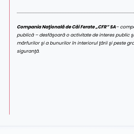
……………………………………………………………………………………………………………………
Compania Naţională de Căi Ferate „CFR” SA
– compa
publică – desfăşoară o activitate de interes public şi
mărfurilor şi a bunurilor în interiorul ţării şi peste gr
siguranţă
.