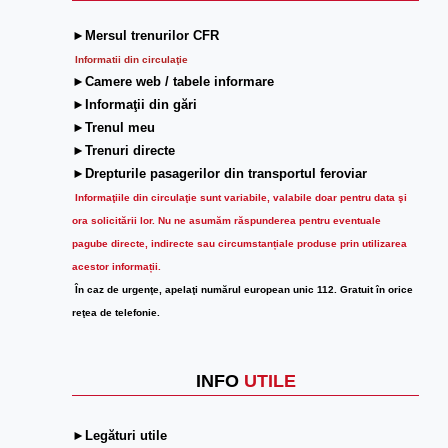
►Mersul trenurilor CFR
Informatii din circulaţie
►Camere web / tabele informare
►Informaţii din gări
►Trenul meu
►Trenuri directe
►Drepturile pasagerilor din transportul feroviar
Informaţiile din circulaţie sunt variabile, valabile doar pentru data şi
ora solicitării lor.
Nu ne asumăm răspunderea pentru eventuale
pagube directe, indirecte sau circumstanțiale produse prin utilizarea
acestor informații.
În caz de urgenţe, apelaţi numărul european unic 112. Gratuit în orice
reţea de telefonie.
INFO
UTILE
►Legături utile