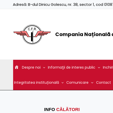
Skip
Adresă:
B-dul Dinicu Golescu, nr. 38, sector 1, cod 01
to
content
Compania Națională d
Despre noi
Informaţii de interes public
Inchir
Integritatea instituțională
Comunicare
Contact
INFO
CĂLĂTORI