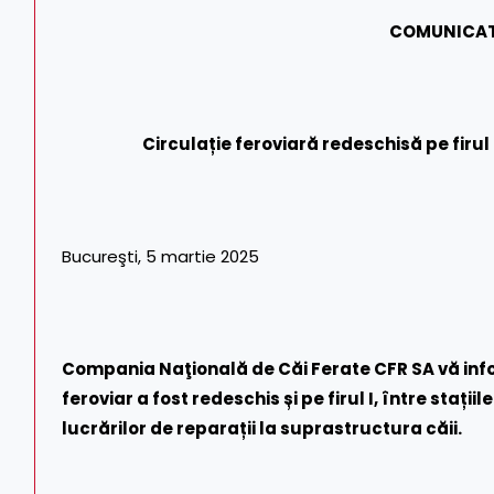
COMUNICAT
Circulație feroviară redeschisă pe firul I
Bucureşti, 5 martie 2025
Compania Naţională de Căi Ferate CFR SA vă info
feroviar a fost redeschis și pe firul I, între stați
lucrărilor de reparații la suprastructura căii.