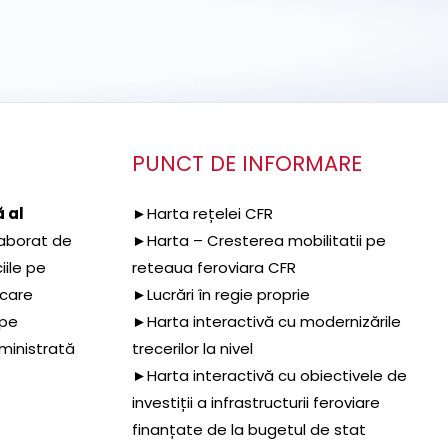
PUNCT DE INFORMARE
 al
►Harta rețelei CFR
aborat de
►Harta – Cresterea mobilitatii pe
iile pe
reteaua feroviara CFR
 care
►Lucrări în regie proprie
 pe
►Harta interactivă cu modernizările
dministrată
trecerilor la nivel
►Harta interactivă cu obiectivele de
investiții a infrastructurii feroviare
finanțate de la bugetul de stat