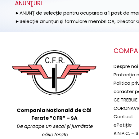
ANUNŢURI
►ANUNȚ de selecție pentru ocuparea a 1 post de memb
►Selecție anunțuri și formulare membri CA, Director Ge
COMPA
Despre noi
Protecţia 
Politica pr
caracter p
CE TREBUIE 
CORONAVI
Compania Națională de Căi
Contact
Ferate ”CFR” – SA
ePetiție
De aproape un secol și jumătate
A.N.P.C. – 
căile ferate