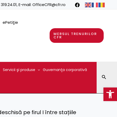
 319.24.01
, E-mail:
OfficeCFR@cfr.ro
ePetiţie
MERSUL TRENURILOR
CFR
Servicii şi produse
Guvernanţa corporativă
Searc
Op
schisă pe firul I între stațiile