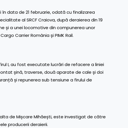
ei în data de 21 februarie, odată cu finalizarea
ecialitate al SRCF Craiova, după deraierea din 19
oane și a unei locomotive din compunerea unor
 Cargo Carrier România și PIMK Rail.
irul I, au fost executate lucrări de refacere a liniei
ntat șină, traverse, două aparate de cale și doi
guranță și repunerea sub tensiune a firului de
Halta de Mișcare Mihăești, este investigat de către
le producerii deraierii.