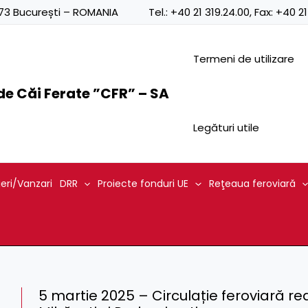
0873 București – ROMANIA
Tel.:
+40 21 319.24.00
, Fax:
+40 21
Termeni de utilizare
e Căi Ferate ”CFR” – SA
Legături utile
ieri/Vanzari
DRR
Proiecte fonduri UE
Reţeaua feroviară
5 martie 2025 – Circulație feroviară rede