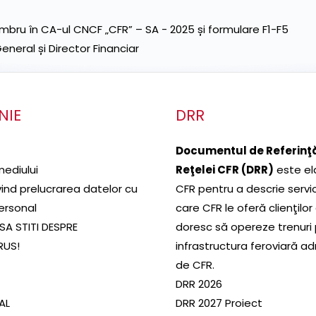
ru în CA-ul CNCF „CFR” – SA - 2025 și formulare F1-F5
neral și Director Financiar
NIE
DRR
Documentul de Referinţă
mediului
Reţelei CFR (DRR)
este el
ivind prelucrarea datelor cu
CFR pentru a descrie servic
ersonal
care CFR le oferă clienţilor
SA STITI DESPRE
doresc să opereze trenuri
RUS!
infrastructura feroviară a
de CFR.
DRR 2026
SAL
DRR 2027 Proiect