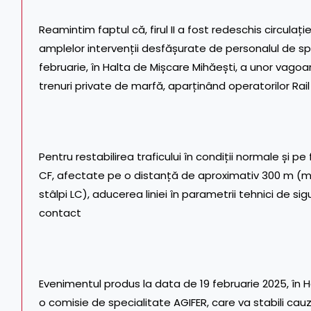
Reamintim faptul că, firul II a fost redeschis circulați
amplelor intervenții desfășurate de personalul de sp
februarie, în Halta de Mișcare Mihăești, a unor vag
trenuri private de marfă, aparținând operatorilor Rail
Pentru restabilirea traficului în condiții normale și pe f
CF, afectate pe o distanță de aproximativ 300 m (mo
stâlpi LC), aducerea liniei în parametrii tehnici de si
contact
Evenimentul produs la data de 19 februarie 2025, în 
o comisie de specialitate AGIFER, care va stabili cauze