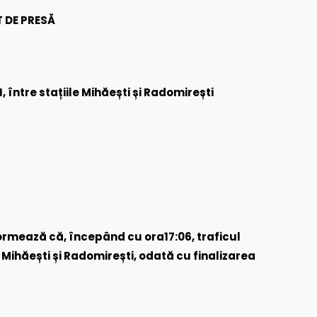
 DE PRESĂ
, între stațiile Mihăești și Radomirești
rmează că, începând cu ora17:06, traficul
ile Mihăești și Radomirești, odată cu finalizarea