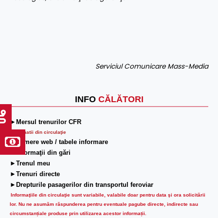
Serviciul Comunicare Mass-Media
INFO
CĂLĂTORI
►Mersul trenurilor CFR
Informatii din circulaţie
►Camere web / tabele informare
►Informaţii din gări
►Trenul meu
►Trenuri directe
►Drepturile pasagerilor din transportul feroviar
Informaţiile din circulaţie sunt variabile, valabile doar pentru data şi ora solicitării
lor.
Nu ne asumăm răspunderea pentru eventuale pagube directe, indirecte sau
circumstanțiale produse prin utilizarea acestor informații.