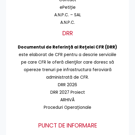
ePetiție
A.N.P.C. – SAL
A.N.P.C.
DRR
Documentul de Referinţă al Reţelei CFR (DRR)
este elaborat de CFR pentru a descrie serviciile
pe care CFR le oferă clienţilor care doresc să
opereze trenuri pe infrastructura feroviară
administrată de CFR.
DRR 2026
DRR 2027 Proiect
ARHIVĂ
Proceduri Operaționale
PUNCT DE INFORMARE