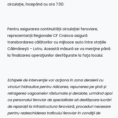
circulație, începând cu ora 7:00.
Pentru asigurarea continuității circulației feroviare,
reprezentanții Regionalei CF Craiova asigură
transbordarea călătorilor cu mijloace auto între stațiile
Călimănești – Lotru. Această măsură se va menţine pănă
la finalizarea operaţiunilor desfăşurate la faţa locului.
Echipele de intervenţie vor acţiona în zona deraierii cu
vinciuri hidraulice pentru ridicarea, repunerea pe şină și
retragerea vagoanelor răsturnate și deraiate, urmând apoi
ca personalul feroviar de specialitate să desfășoare lucrări
de reparații la infrastructura feroviară, proceduri necesare
pentru redeschiderea traficului feroviar în condiţii de