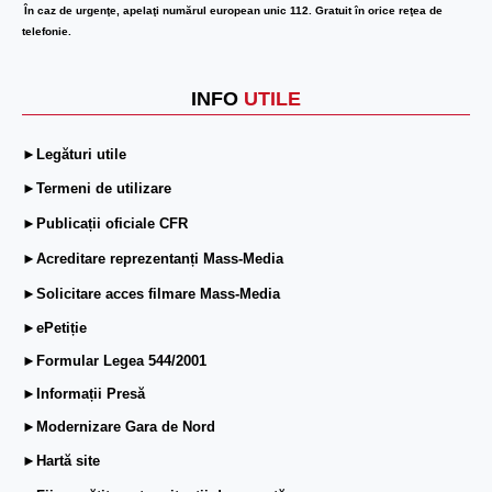
În caz de urgenţe, apelaţi numărul european unic 112. Gratuit în orice reţea de
telefonie.
INFO
UTILE
►Legături utile
►Termeni de utilizare
►Publicații oficiale CFR
►Acreditare reprezentanți Mass-Media
►Solicitare acces filmare Mass-Media
►ePetiție
►Formular Legea 544/2001
►Informații Presă
►Modernizare Gara de Nord
►Hartă site