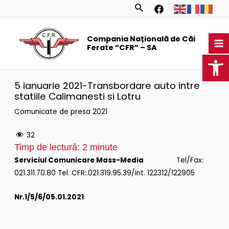
Skip
Search
to
MA
content
Compania Națională de Căi
M
Ferate ”CFR” – SA
Op
5 ianuarie 2021-Transbordare auto intre
statiile Calimanesti si Lotru
Comunicate de presa 2021
32
Timp de lectură:
2
minute
Serviciul Comunicare Mass-Media
Tel/Fax:
021.311.70.80 Tel. CFR:.021.319.95.39/int. 122312/122905
Nr.1/
5/6/05.01.2021