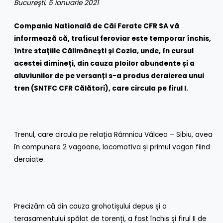
Bucureşti, 5 ianuarie 2021
Compania Natională de Căi Ferate CFR SA vă
informează că, traficul feroviar este temporar închis,
între stațiile Călimănești și Cozia, unde, în cursul
acestei dimineți, din cauza ploilor abundente și a
aluviunilor de pe versanți s-a produs deraierea unui
tren (SNTFC CFR Călători), care circula pe firul I.
Trenul, care circula pe relația Râmnicu Vâlcea – Sibiu, avea
în compunere 2 vagoane, locomotiva și primul vagon fiind
deraiate.
Precizăm că din cauza grohotișului depus și a
terasamentului spălat de torenți, a fost închis și firul II de