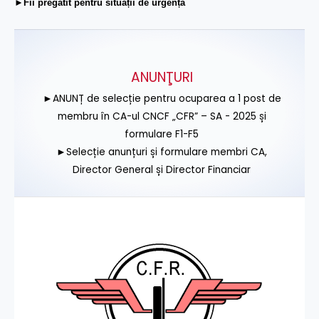
►Fii pregătit pentru situații de urgență
ANUNŢURI
►ANUNȚ de selecție pentru ocuparea a 1 post de
membru în CA-ul CNCF „CFR” – SA - 2025 și
formulare F1-F5
►Selecție anunțuri și formulare membri CA,
Director General și Director Financiar