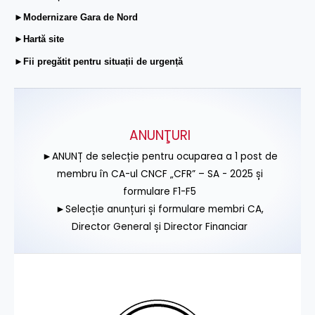
►Modernizare Gara de Nord
►Hartă site
►Fii pregătit pentru situații de urgență
ANUNŢURI
►ANUNȚ de selecție pentru ocuparea a 1 post de
membru în CA-ul CNCF „CFR” – SA - 2025 și
formulare F1-F5
►Selecție anunțuri și formulare membri CA,
Director General și Director Financiar