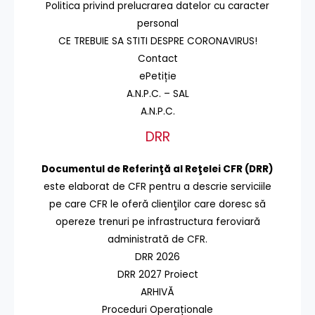
Politica privind prelucrarea datelor cu caracter
personal
CE TREBUIE SA STITI DESPRE CORONAVIRUS!
Contact
ePetiție
A.N.P.C. – SAL
A.N.P.C.
DRR
Documentul de Referinţă al Reţelei CFR (DRR)
este elaborat de CFR pentru a descrie serviciile
pe care CFR le oferă clienţilor care doresc să
opereze trenuri pe infrastructura feroviară
administrată de CFR.
DRR 2026
DRR 2027 Proiect
ARHIVĂ
Proceduri Operaționale