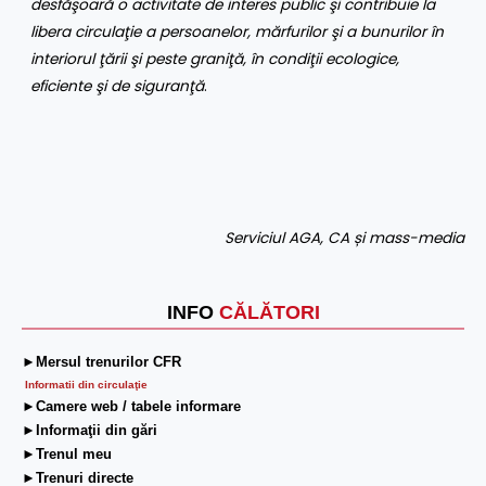
desfăşoară o activitate de interes public şi contribuie la
libera circulaţie a persoanelor, mărfurilor şi a bunurilor în
interiorul ţării şi peste graniţă, în condiţii ecologice,
eficiente şi de siguranţă
.
Serviciul AGA, CA și mass-media
INFO
CĂLĂTORI
►Mersul trenurilor CFR
Informatii din circulaţie
►Camere web / tabele informare
►Informaţii din gări
►Trenul meu
►Trenuri directe