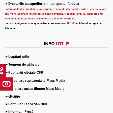
►Drepturile pasagerilor din transportul feroviar
Informaţiile din circulaţie sunt variabile, valabile doar pentru data şi ora solicitării
lor.
Nu ne asumăm răspunderea pentru eventuale pagube directe, indirecte sau
circumstanțiale produse prin utilizarea acestor informații.
În caz de urgenţe, apelaţi numărul european unic 112. Gratuit în orice reţea de
telefonie.
INFO
UTILE
►Legături utile
►Termeni de utilizare
►Publicații oficiale CFR
►Acreditare reprezentanți Mass-Media
►Solicitare acces filmare Mass-Media
►ePetiție
►Formular Legea 544/2001
►Informații Presă