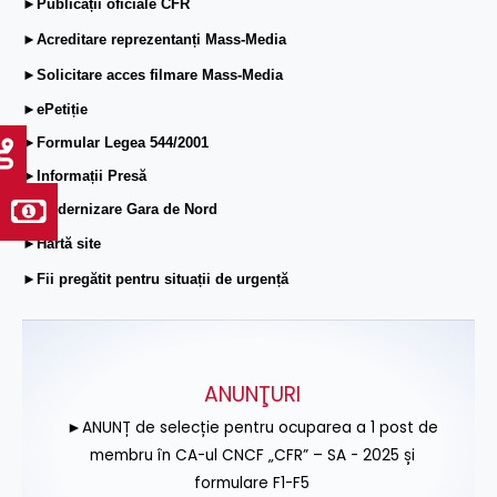
►Publicații oficiale CFR
►Acreditare reprezentanți Mass-Media
►Solicitare acces filmare Mass-Media
►ePetiție
►Formular Legea 544/2001
►Informații Presă
►Modernizare Gara de Nord
►Hartă site
►Fii pregătit pentru situații de urgență
ANUNŢURI
►ANUNȚ de selecție pentru ocuparea a 1 post de
membru în CA-ul CNCF „CFR” – SA - 2025 și
formulare F1-F5