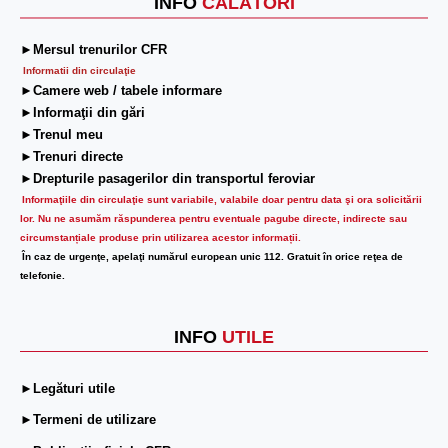
INFO
CĂLĂTORI
►Mersul trenurilor CFR
Informatii din circulaţie
►Camere web / tabele informare
►Informaţii din gări
►Trenul meu
►Trenuri directe
►Drepturile pasagerilor din transportul feroviar
Informaţiile din circulaţie sunt variabile, valabile doar pentru data şi ora solicitării
lor.
Nu ne asumăm răspunderea pentru eventuale pagube directe, indirecte sau
circumstanțiale produse prin utilizarea acestor informații.
În caz de urgenţe, apelaţi numărul european unic 112. Gratuit în orice reţea de
telefonie.
INFO
UTILE
►Legături utile
►Termeni de utilizare