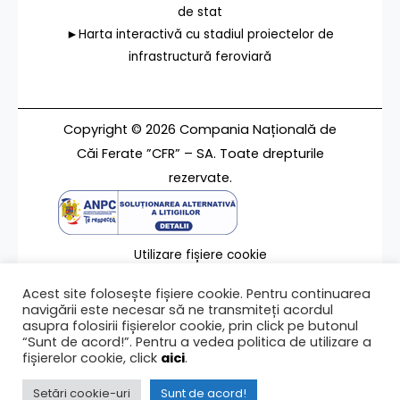
de stat
►Harta interactivă cu stadiul proiectelor de
infrastructură feroviară
Copyright © 2026 Compania Națională de
Căi Ferate ”CFR” – SA. Toate drepturile
rezervate.
Utilizare fișiere cookie
Termeni de utilizare
Acest site folosește fișiere cookie. Pentru continuarea
Contact
navigării este necesar să ne transmiteți acordul
asupra folosirii fișierelor cookie, prin click pe butonul
“Sunt de acord!”. Pentru a vedea politica de utilizare a
fișierelor cookie, click
aici
.
Ultima modificare a paginii 09/07/2025
Setări cookie-uri
Sunt de acord!