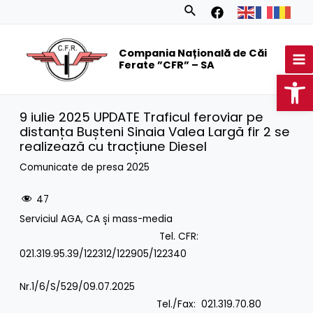
Skip
Search
to
MA
content
Compania Națională de Căi
M
Ferate ”CFR” – SA
Op
9 iulie 2025 UPDATE Traficul feroviar pe
distanța Bușteni Sinaia Valea Largă fir 2 se
realizează cu tracțiune Diesel
Comunicate de presa 2025
47
Serviciul AGA, CA și mass-media
Tel. CFR:
021.319.95.39/122312/122905/122340
Nr.1/6/S/529/09.07.2025
Tel./Fax: 021.319.70.80