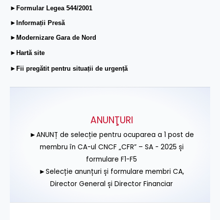
►Formular Legea 544/2001
►Informații Presă
►Modernizare Gara de Nord
►Hartă site
►Fii pregătit pentru situații de urgență
ANUNŢURI
►ANUNȚ de selecție pentru ocuparea a 1 post de
membru în CA-ul CNCF „CFR” – SA - 2025 și
formulare F1-F5
►Selecție anunțuri și formulare membri CA,
Director General și Director Financiar