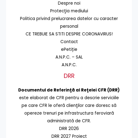
Despre noi
Protecţia mediului
Politica privind prelucrarea datelor cu caracter
personal
CE TREBUIE SA STITI DESPRE CORONAVIRUS!
Contact
ePetiție
A.N.P.C. – SAL
A.N.P.C.
DRR
Documentul de Referinţă al Reţelei CFR (DRR)
este elaborat de CFR pentru a descrie serviciile
pe care CFR le oferă clienţilor care doresc să
opereze trenuri pe infrastructura feroviară
administrată de CFR.
DRR 2026
DRR 2027 Proiect