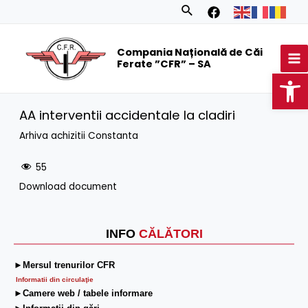
Skip
Search
to
MA
content
Compania Națională de Căi
M
Ferate ”CFR” – SA
Op
AA interventii accidentale la cladiri
Arhiva achizitii Constanta
55
Download document
INFO
CĂLĂTORI
►Mersul trenurilor CFR
Informatii din circulaţie
►Camere web / tabele informare