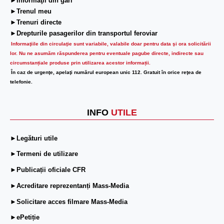
►Informaţii din gări
►Trenul meu
►Trenuri directe
►Drepturile pasagerilor din transportul feroviar
Informaţiile din circulaţie sunt variabile, valabile doar pentru data şi ora solicitării
lor.
Nu ne asumăm răspunderea pentru eventuale pagube directe, indirecte sau
circumstanțiale produse prin utilizarea acestor informații.
În caz de urgenţe, apelaţi numărul european unic 112. Gratuit în orice reţea de
telefonie.
INFO
UTILE
►Legături utile
►Termeni de utilizare
►Publicații oficiale CFR
►Acreditare reprezentanți Mass-Media
►Solicitare acces filmare Mass-Media
►ePetiție