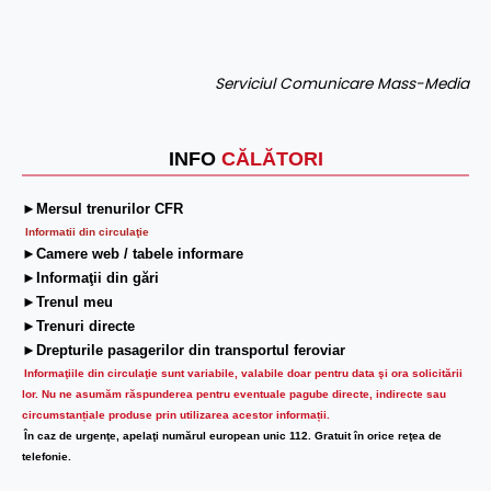
Serviciul Comunicare Mass-Media
INFO
CĂLĂTORI
►Mersul trenurilor CFR
Informatii din circulaţie
►Camere web / tabele informare
►Informaţii din gări
►Trenul meu
►Trenuri directe
►Drepturile pasagerilor din transportul feroviar
Informaţiile din circulaţie sunt variabile, valabile doar pentru data şi ora solicitării
lor.
Nu ne asumăm răspunderea pentru eventuale pagube directe, indirecte sau
circumstanțiale produse prin utilizarea acestor informații.
În caz de urgenţe, apelaţi numărul european unic 112. Gratuit în orice reţea de
telefonie.