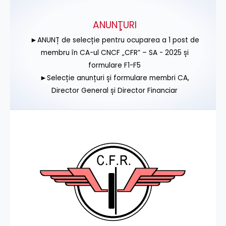
ANUNŢURI
►ANUNȚ de selecție pentru ocuparea a 1 post de
membru în CA-ul CNCF „CFR” – SA - 2025 și
formulare F1-F5
►Selecție anunțuri și formulare membri CA,
Director General și Director Financiar