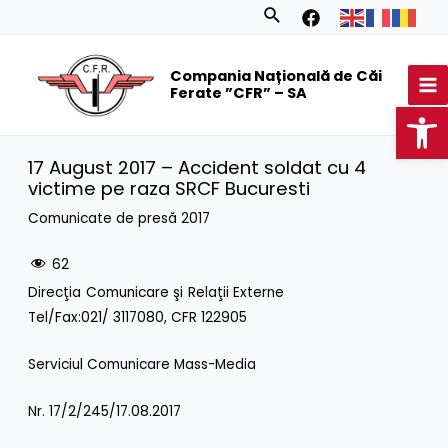
Skip
Search
to
MA
content
Compania Națională de Căi
M
Ferate ”CFR” – SA
Op
17 August 2017 – Accident soldat cu 4
victime pe raza SRCF Bucuresti
Comunicate de presă 2017
62
Direcţia Comunicare şi Relaţii Externe
Tel/Fax:021/ 3117080, CFR 122905
Serviciul Comunicare Mass-Media
Nr. 17/2/245/17.08.2017