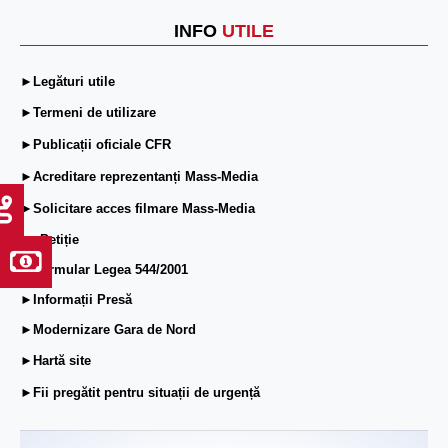
INFO
UTILE
►Legături utile
►Termeni de utilizare
►Publicații oficiale CFR
►Acreditare reprezentanți Mass-Media
►Solicitare acces filmare Mass-Media
►ePetiție
►Formular Legea 544/2001
►Informații Presă
►Modernizare Gara de Nord
►Hartă site
►Fii pregătit pentru situații de urgență