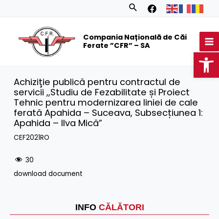
Skip
Search
to
MA
content
Compania Națională de Căi
M
Ferate ”CFR” – SA
Op
Achiziţie publică pentru contractul de
servicii ,,Studiu de Fezabilitate și Proiect
Tehnic pentru modernizarea liniei de cale
ferată Apahida – Suceava, Subsecțiunea 1:
Apahida – Ilva Mică”
CEF2021RO
30
download document
INFO
CĂLĂTORI