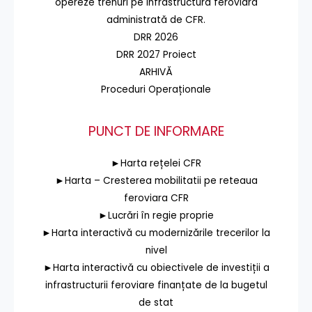
opereze trenuri pe infrastructura feroviară
administrată de CFR.
DRR 2026
DRR 2027 Proiect
ARHIVĂ
Proceduri Operaționale
PUNCT DE INFORMARE
►Harta rețelei CFR
►Harta – Cresterea mobilitatii pe reteaua
feroviara CFR
►Lucrări în regie proprie
►Harta interactivă cu modernizările trecerilor la
nivel
►Harta interactivă cu obiectivele de investiții a
infrastructurii feroviare finanțate de la bugetul
de stat