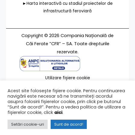
►Harta interactivă cu stadiul proiectelor de
infrastructură feroviară
Copyright © 2026 Compania Națională de
Căi Ferate ”CFR” – SA. Toate drepturile
rezervate.
Utilizare fișiere cookie
Termeni de utilizare
Acest site folosește fișiere cookie. Pentru continuarea
Contact
navigării este necesar să ne transmiteți acordul
asupra folosirii fișierelor cookie, prin click pe butonul
“Sunt de acord!”. Pentru a vedea politica de utilizare a
fișierelor cookie, click
aici
.
Ultima modificare a paginii 17/02/2021
Setări cookie-uri
Sunt de acord!