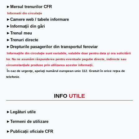
►Mersul trenurilor CFR
Informatii din circulaţie
►Camere web / tabele informare
►Informaţii din gări
►Trenul meu
►Trenuri directe
►Drepturile pasagerilor din transportul feroviar
Informaţiile din circulaţie sunt variabile, valabile doar pentru data şi ora solicitării
lor.
Nu ne asumăm răspunderea pentru eventuale pagube directe, indirecte sau
circumstanțiale produse prin utilizarea acestor informații.
În caz de urgenţe, apelaţi numărul european unic 112. Gratuit în orice reţea de
telefonie.
INFO
UTILE
►Legături utile
►Termeni de utilizare
►Publicații oficiale CFR