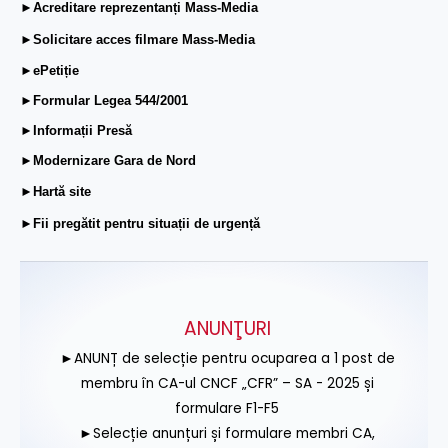
►Acreditare reprezentanți Mass-Media
►Solicitare acces filmare Mass-Media
►ePetiție
►Formular Legea 544/2001
►Informații Presă
►Modernizare Gara de Nord
►Hartă site
►Fii pregătit pentru situații de urgență
ANUNŢURI
►ANUNȚ de selecție pentru ocuparea a 1 post de
membru în CA-ul CNCF „CFR” – SA - 2025 și
formulare F1-F5
►Selecție anunțuri și formulare membri CA,