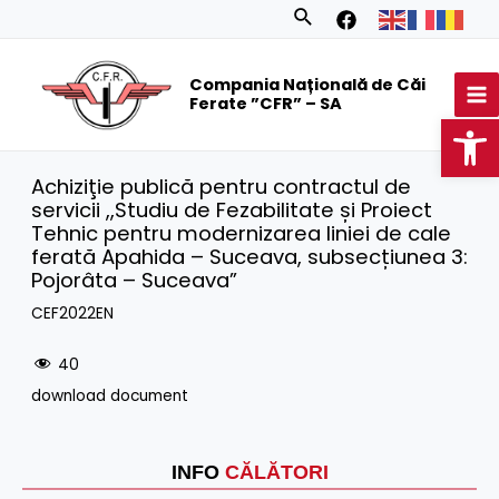
Skip
Search
to
MA
content
Compania Națională de Căi
M
Ferate ”CFR” – SA
Op
Achiziţie publică pentru contractul de
servicii ,,Studiu de Fezabilitate și Proiect
Tehnic pentru modernizarea liniei de cale
ferată Apahida – Suceava, subsecțiunea 3:
Pojorâta – Suceava”
CEF2022EN
40
download document
INFO
CĂLĂTORI