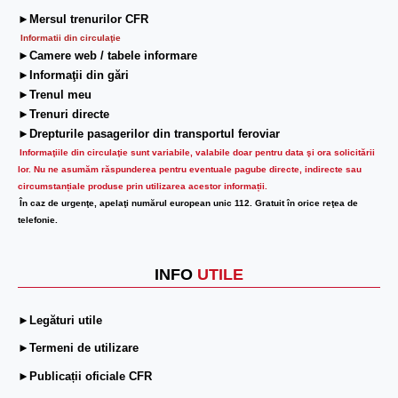
►Mersul trenurilor CFR
Informatii din circulaţie
►Camere web / tabele informare
►Informaţii din gări
►Trenul meu
►Trenuri directe
►Drepturile pasagerilor din transportul feroviar
Informaţiile din circulaţie sunt variabile, valabile doar pentru data şi ora solicitării
lor.
Nu ne asumăm răspunderea pentru eventuale pagube directe, indirecte sau
circumstanțiale produse prin utilizarea acestor informații.
În caz de urgenţe, apelaţi numărul european unic 112. Gratuit în orice reţea de
telefonie.
INFO
UTILE
►Legături utile
►Termeni de utilizare
►Publicații oficiale CFR