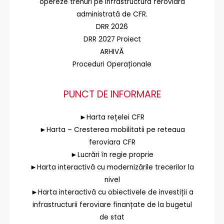
opereze trenuri pe infrastructura feroviară
administrată de CFR.
DRR 2026
DRR 2027 Proiect
ARHIVĂ
Proceduri Operaționale
PUNCT DE INFORMARE
►Harta rețelei CFR
►Harta – Cresterea mobilitatii pe reteaua
feroviara CFR
►Lucrări în regie proprie
►Harta interactivă cu modernizările trecerilor la
nivel
►Harta interactivă cu obiectivele de investiții a
infrastructurii feroviare finanțate de la bugetul
de stat