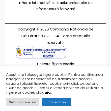
►Harta interactivă cu stadiul proiectelor de
infrastructură feroviară
Copyright © 2026 Compania Națională de
Căi Ferate ”CFR” – SA. Toate drepturile
rezervate.
Utilizare fișiere cookie
Termeni de utilizare
Acest site folosește fișiere cookie. Pentru continuarea
Contact
navigării este necesar să ne transmiteți acordul
asupra folosirii fișierelor cookie, prin click pe butonul
“Sunt de acord!”. Pentru a vedea politica de utilizare a
fișierelor cookie, click
aici
.
Ultima modificare a paginii 19/04/2022
Setări cookie-uri
Sunt de acord!