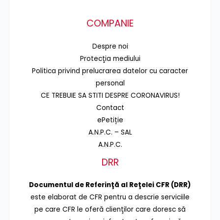
COMPANIE
Despre noi
Protecţia mediului
Politica privind prelucrarea datelor cu caracter
personal
CE TREBUIE SA STITI DESPRE CORONAVIRUS!
Contact
ePetiție
A.N.P.C. – SAL
A.N.P.C.
DRR
Documentul de Referinţă al Reţelei CFR (DRR)
este elaborat de CFR pentru a descrie serviciile
pe care CFR le oferă clienţilor care doresc să