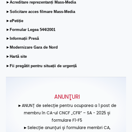
►Acreditare reprezentanți Mass-Media
►Solicitare acces filmare Mass-Media
►ePetiție
►Formular Legea 544/2001
►Informații Presă
►Modernizare Gara de Nord
►Hartă site
►Fii pregătit pentru situații de urgență
ANUNŢURI
►ANUNȚ de selecție pentru ocuparea a 1 post de
membru în CA-ul CNCF „CFR” – SA - 2025 și
formulare F1-F5
►Selecție anunțuri și formulare membri CA,