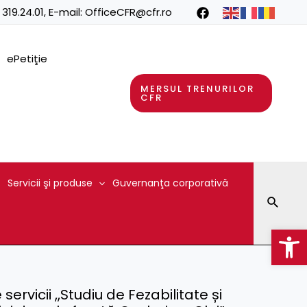
 319.24.01
, E-mail:
OfficeCFR@cfr.ro
ePetiţie
MERSUL TRENURILOR
CFR
Servicii şi produse
Guvernanţa corporativă
Searc
Op
ervicii ,,Studiu de Fezabilitate și