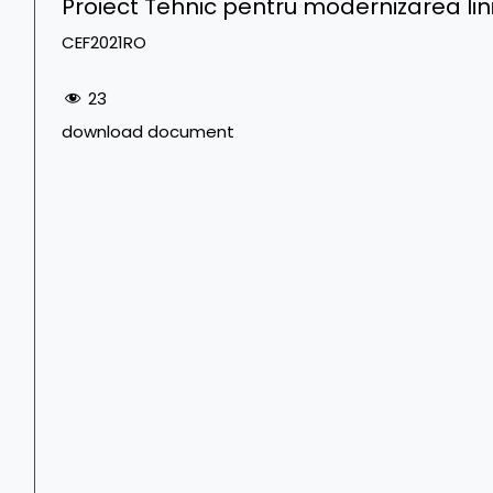
Proiect Tehnic pentru modernizarea lini
CEF2021RO
23
download document