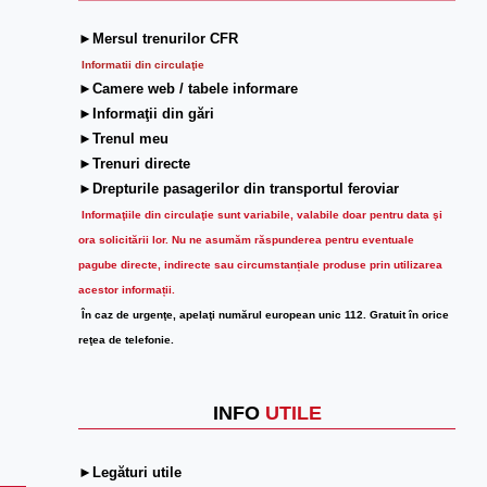
►Mersul trenurilor CFR
Informatii din circulaţie
►Camere web / tabele informare
►Informaţii din gări
►Trenul meu
►Trenuri directe
►Drepturile pasagerilor din transportul feroviar
Informaţiile din circulaţie sunt variabile, valabile doar pentru data şi
ora solicitării lor.
Nu ne asumăm răspunderea pentru eventuale
pagube directe, indirecte sau circumstanțiale produse prin utilizarea
acestor informații.
În caz de urgenţe, apelaţi numărul european unic 112. Gratuit în orice
reţea de telefonie.
INFO
UTILE
►Legături utile