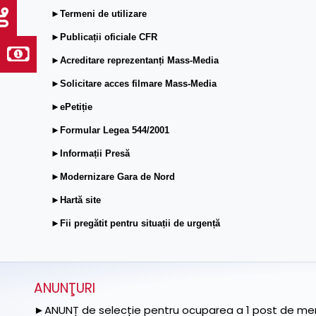
►Termeni de utilizare
►Publicații oficiale CFR
►Acreditare reprezentanți Mass-Media
►Solicitare acces filmare Mass-Media
►ePetiție
►Formular Legea 544/2001
►Informații Presă
►Modernizare Gara de Nord
►Hartă site
►Fii pregătit pentru situații de urgență
ANUNŢURI
►ANUNȚ de selecție pentru ocuparea a 1 post de memb