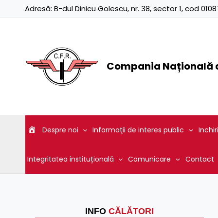
Skip
Adresă:
B-dul Dinicu Golescu, nr. 38, sector 1, cod 01
to
content
Compania Națională d
Despre noi
Informaţii de interes public
Inchir
Integritatea instituțională
Comunicare
Contact
INFO
CĂLĂTORI