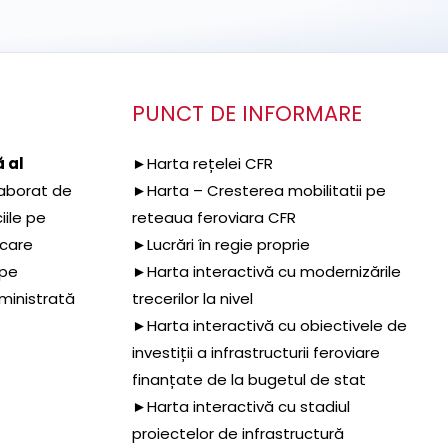
PUNCT DE INFORMARE
 al
►Harta rețelei CFR
aborat de
►Harta – Cresterea mobilitatii pe
iile pe
reteaua feroviara CFR
 care
►Lucrări în regie proprie
 pe
►Harta interactivă cu modernizările
dministrată
trecerilor la nivel
►Harta interactivă cu obiectivele de
investiții a infrastructurii feroviare
finanțate de la bugetul de stat
►Harta interactivă cu stadiul
proiectelor de infrastructură