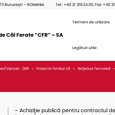
0873 București – ROMANIA
Tel.:
+40 21 319.24.00
, Fax:
+40 21
Termeni de utilizare
e Căi Ferate ”CFR” – SA
Legături utile
ieri/Vanzari
DRR
Proiecte fonduri UE
Reţeaua feroviară
– Achiziţie publică pentru contractul de s