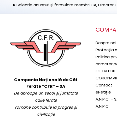
►Selecție anunțuri și formulare membri CA, Director Ge
COMPA
Despre noi
Protecţia 
Politica pr
caracter p
CE TREBUIE 
CORONAVI
Compania Națională de Căi
Contact
Ferate ”CFR” – SA
ePetiție
De aproape un secol și jumătate
A.N.P.C. – 
căile ferate
A.N.P.C.
române contribuie la progres și
civilizație