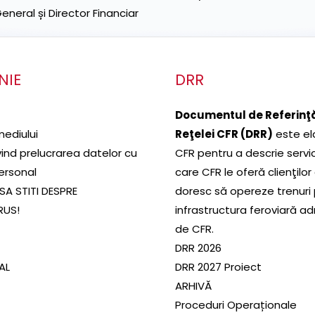
neral și Director Financiar
NIE
DRR
Documentul de Referinţă
mediului
Reţelei CFR (DRR)
este el
ivind prelucrarea datelor cu
CFR pentru a descrie servic
ersonal
care CFR le oferă clienţilor
SA STITI DESPRE
doresc să opereze trenuri
RUS!
infrastructura feroviară a
de CFR.
DRR 2026
SAL
DRR 2027 Proiect
ARHIVĂ
Proceduri Operaționale