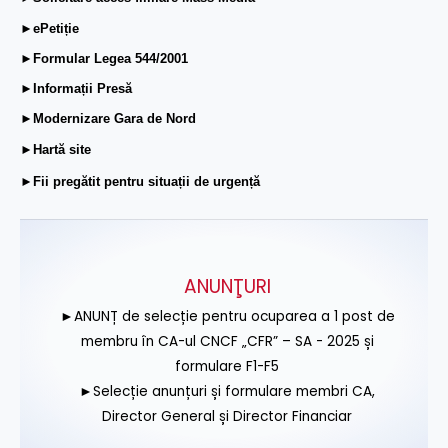
►ePetiție
►Formular Legea 544/2001
►Informații Presă
►Modernizare Gara de Nord
►Hartă site
►Fii pregătit pentru situații de urgență
ANUNŢURI
►ANUNȚ de selecție pentru ocuparea a 1 post de
membru în CA-ul CNCF „CFR” – SA - 2025 și
formulare F1-F5
►Selecție anunțuri și formulare membri CA,
Director General și Director Financiar