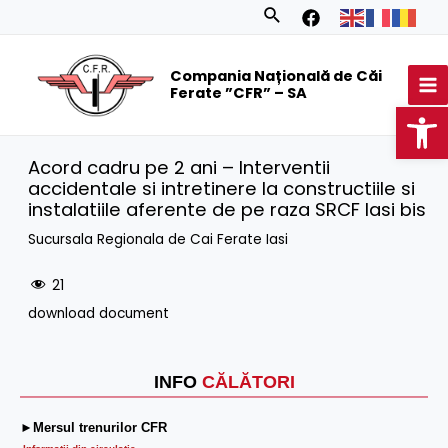
Skip
Search
to
MA
content
Compania Națională de Căi
M
Ferate ”CFR” – SA
Op
Acord cadru pe 2 ani – Interventii
accidentale si intretinere la constructiile si
instalatiile aferente de pe raza SRCF Iasi bis
Sucursala Regionala de Cai Ferate Iasi
21
download document
INFO
CĂLĂTORI
►Mersul trenurilor CFR