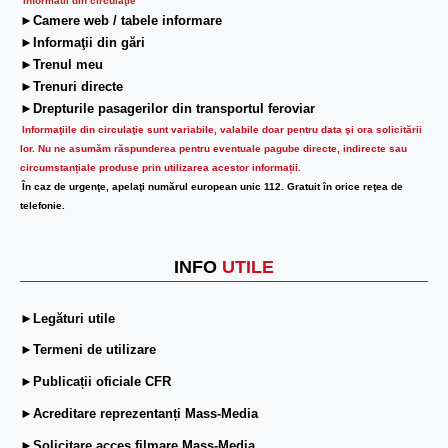
Informatii din circulaţie
►Camere web / tabele informare
►Informaţii din gări
►Trenul meu
►Trenuri directe
►Drepturile pasagerilor din transportul feroviar
Informaţiile din circulaţie sunt variabile, valabile doar pentru data şi ora solicitării
lor.
Nu ne asumăm răspunderea pentru eventuale pagube directe, indirecte sau
circumstanțiale produse prin utilizarea acestor informații.
În caz de urgenţe, apelaţi numărul european unic 112. Gratuit în orice reţea de
telefonie.
INFO
UTILE
►Legături utile
►Termeni de utilizare
►Publicații oficiale CFR
►Acreditare reprezentanți Mass-Media
►Solicitare acces filmare Mass-Media