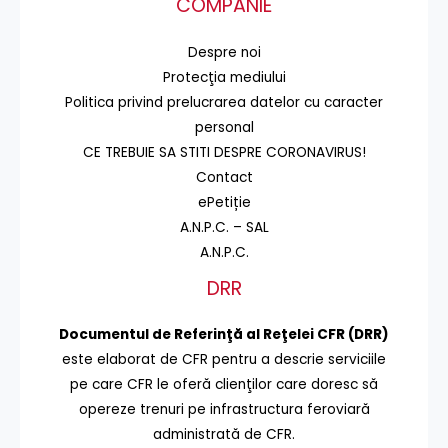
COMPANIE
Despre noi
Protecţia mediului
Politica privind prelucrarea datelor cu caracter
personal
CE TREBUIE SA STITI DESPRE CORONAVIRUS!
Contact
ePetiție
A.N.P.C. – SAL
A.N.P.C.
DRR
Documentul de Referinţă al Reţelei CFR (DRR)
este elaborat de CFR pentru a descrie serviciile
pe care CFR le oferă clienţilor care doresc să
opereze trenuri pe infrastructura feroviară
administrată de CFR.