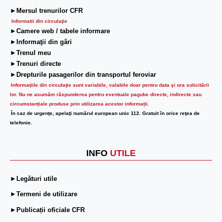
►Mersul trenurilor CFR
Informatii din circulaţie
►Camere web / tabele informare
►Informaţii din gări
►Trenul meu
►Trenuri directe
►Drepturile pasagerilor din transportul feroviar
Informaţiile din circulaţie sunt variabile, valabile doar pentru data şi ora solicitării
lor.
Nu ne asumăm răspunderea pentru eventuale pagube directe, indirecte sau
circumstanțiale produse prin utilizarea acestor informații.
În caz de urgenţe, apelaţi numărul european unic 112. Gratuit în orice reţea de
telefonie.
INFO
UTILE
►Legături utile
►Termeni de utilizare
►Publicații oficiale CFR