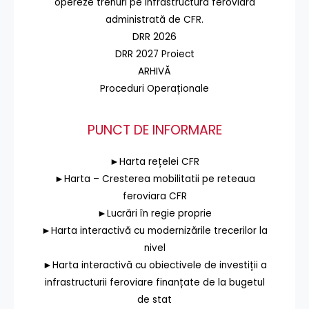
opereze trenuri pe infrastructura feroviară
administrată de CFR.
DRR 2026
DRR 2027 Proiect
ARHIVĂ
Proceduri Operaționale
PUNCT DE INFORMARE
►Harta rețelei CFR
►Harta – Cresterea mobilitatii pe reteaua
feroviara CFR
►Lucrări în regie proprie
►Harta interactivă cu modernizările trecerilor la
nivel
►Harta interactivă cu obiectivele de investiții a
infrastructurii feroviare finanțate de la bugetul
de stat