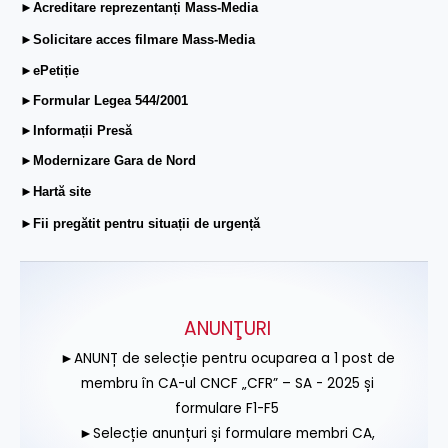
►Acreditare reprezentanți Mass-Media
►Solicitare acces filmare Mass-Media
►ePetiție
►Formular Legea 544/2001
►Informații Presă
►Modernizare Gara de Nord
►Hartă site
►Fii pregătit pentru situații de urgență
ANUNŢURI
►ANUNȚ de selecție pentru ocuparea a 1 post de
membru în CA-ul CNCF „CFR” – SA - 2025 și
formulare F1-F5
►Selecție anunțuri și formulare membri CA,