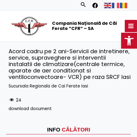
Skip
Search
to
MA
content
Compania Națională de Căi
M
Ferate ”CFR” – SA
Op
Acord cadru pe 2 ani-Servicii de intretinere,
service, supraveghere si interventii
instalatii de climatizare(centrale termice,
aparate de aer conditionat si
ventiloconvectoare- VCR) pe raza SRCF Iasi
Sucursala Regionala de Cai Ferate Iasi
24
download document
INFO
CĂLĂTORI