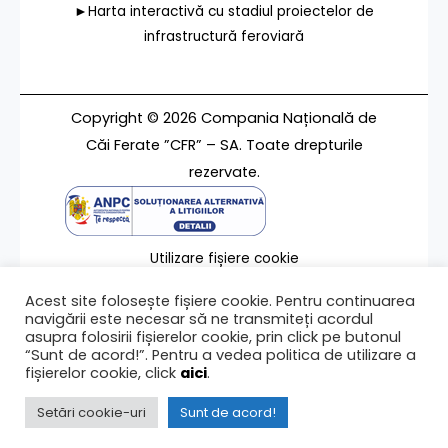
►Harta interactivă cu stadiul proiectelor de
infrastructură feroviară
Copyright © 2026 Compania Națională de
Căi Ferate ”CFR” – SA. Toate drepturile
rezervate.
Utilizare fișiere cookie
Termeni de utilizare
Acest site folosește fișiere cookie. Pentru continuarea
Contact
navigării este necesar să ne transmiteți acordul
asupra folosirii fișierelor cookie, prin click pe butonul
“Sunt de acord!”. Pentru a vedea politica de utilizare a
fișierelor cookie, click
aici
.
Ultima modificare a paginii 31/03/2021
Setări cookie-uri
Sunt de acord!