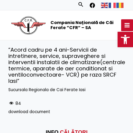
Skip
Search
to
MA
content
Compania Națională de Căi
M
Ferate ”CFR” – SA
Op
”Acord cadru pe 4 ani-Servicii de
intretinere, service, supraveghere si
interventii instalatii de climatizare(centrale
termice, aparate de aer conditionat si
ventiloconvectoare- VCR) pe raza SRCF
Iasi”
Sucursala Regionala de Cai Ferate Iasi
84
download document
INFO
CĂLĂTORI