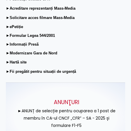
►Acreditare reprezentanți Mass-Media
►Solicitare acces filmare Mass-Media
►ePetiție
►Formular Legea 544/2001
►Informații Presă
►Modernizare Gara de Nord
►Hartă site
►Fii pregătit pentru situații de urgență
ANUNŢURI
►ANUNȚ de selecție pentru ocuparea a 1 post de
membru în CA-ul CNCF „CFR” – SA - 2025 și
formulare F1-F5