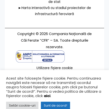
de stat
►Harta interactivă cu stadiul proiectelor de
infrastructură feroviară
Copyright © 2026 Compania Națională de
Căi Ferate ”CFR” – SA. Toate drepturile
rezervate.
Utilizare fișiere cookie
Termeni de utilizare
Acest site folosește fișiere cookie. Pentru continuarea
Contact
navigării este necesar să ne transmiteți acordul
asupra folosirii fișierelor cookie, prin click pe butonul
“Sunt de acord!”. Pentru a vedea politica de utilizare a
fișierelor cookie, click
aici
.
Ultima modificare a paginii 27/11/2023
Setări cookie-uri
Sunt de acord!