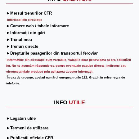
►Mersul trenurilor CFR
Informatii din circulaţie
►Camere web / tabele informare
►Informaţii din gări
►Trenul meu
►Trenuri directe
►Drepturile pasagerilor din transportul feroviar
Informaţiile din circulaţie sunt variabile, valabile doar pentru data şi ora solicitării
lor.
Nu ne asumăm răspunderea pentru eventuale pagube directe, indirecte sau
circumstanțiale produse prin utilizarea acestor informații.
În caz de urgenţe, apelaţi numărul european unic 112. Gratuit în orice reţea de
telefonie.
INFO
UTILE
►Legături utile
►Termeni de utilizare
►Publicații oficiale CFR