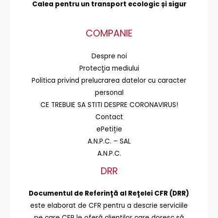
Calea pentru un transport
ecologic și sigur
COMPANIE
Despre noi
Protecţia mediului
Politica privind prelucrarea datelor cu caracter
personal
CE TREBUIE SA STITI DESPRE CORONAVIRUS!
Contact
ePetiție
A.N.P.C. – SAL
A.N.P.C.
DRR
Documentul de Referinţă al Reţelei CFR (DRR)
este elaborat de CFR pentru a descrie serviciile
pe care CFR le oferă clienţilor care doresc să