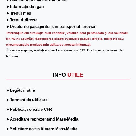
►Camere web / tabele informare
►Informaţii din gări
►Trenul meu
►Trenuri directe
►Drepturile pasagerilor din transportul feroviar
Informaţiile din circulaţie sunt variabile, valabile doar pentru data şi ora solicitării
lor.
Nu ne asumăm răspunderea pentru eventuale pagube directe, indirecte sau
circumstanțiale produse prin utilizarea acestor informații.
În caz de urgenţe, apelaţi numărul european unic 112. Gratuit în orice reţea de
telefonie.
INFO
UTILE
►Legături utile
►Termeni de utilizare
►Publicații oficiale CFR
►Acreditare reprezentanți Mass-Media
►Solicitare acces filmare Mass-Media