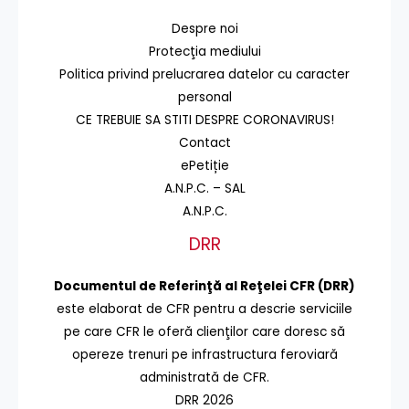
Despre noi
Protecţia mediului
Politica privind prelucrarea datelor cu caracter
personal
CE TREBUIE SA STITI DESPRE CORONAVIRUS!
Contact
ePetiție
A.N.P.C. – SAL
A.N.P.C.
DRR
Documentul de Referinţă al Reţelei CFR (DRR)
este elaborat de CFR pentru a descrie serviciile
pe care CFR le oferă clienţilor care doresc să
opereze trenuri pe infrastructura feroviară
administrată de CFR.
DRR 2026