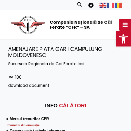
Skip
Search
to
MA
content
Compania Națională de Căi
M
Ferate ”CFR” – SA
Op
AMENAJARE PIATA GARII CAMPULUNG
MOLDOVENESC
Sucursala Regionala de Cai Ferate Iasi
100
download document
INFO
CĂLĂTORI
►Mersul trenurilor CFR
Informatii din circulaţie