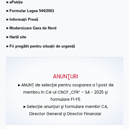
►ePetiție
►Formular Legea 544/2001
►Informații Presă
►Modernizare Gara de Nord
►Hartă site
►Fii pregătit pentru situații de urgență
ANUNŢURI
►ANUNȚ de selecție pentru ocuparea a 1 post de
membru în CA-ul CNCF „CFR” – SA - 2025 și
formulare F1-F5
►Selecție anunțuri și formulare membri CA,
Director General și Director Financiar